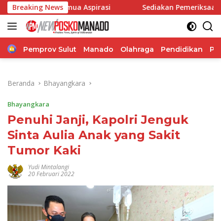
Langsung
Semua Aspirasi
Breaking News
Sediakan Pemeriksaan Kesehatan, Rese
ke
konten
Home
Pemprov Sulut
Manado
Olahraga
Pendidikan
Po
Beranda
Bhayangkara
Bhayangkara
Penuhi Janji, Kapolri Jenguk
Sinta Aulia Anak yang Sakit
Tumor Kaki
Yudi Mintalangi
20 Februari 2022