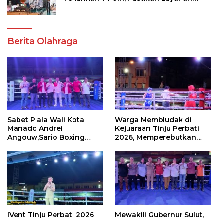
Akademik dan Kampus Kondusif
Berita Olahraga
Sabet Piala Wali Kota
Warga Membludak di
Manado Andrei
Kejuaraan Tinju Perbati
Angouw,Sario Boxing
2026, Memperebutkan
Camp Juara Umum Tinju
Piala Wali Kota
Perbati 2026
IVent Tinju Perbati 2026
Mewakili Gubernur Sulut,