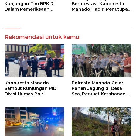
Kunjungan Tim BPK RI
Berprestasi, Kapolresta
Dalam Pemeriksaan
Manado Hadiri Penutupan
Kepatuhan Atas
Kejuaraan Bulutangkis
Manajemen Sistem
Walikota Manado Cup
Informasi Layanan
2026
Laporan Kamtibmas
Rekomendasi untuk kamu
Kapolresta Manado
Polresta Manado Gelar
Sambut Kunjungan PID
Panen Jagung di Desa
Divisi Humas Polri
Sea, Perkuat Ketahanan
Pangan Dukung Program
Swasembada Pangan