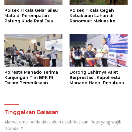
Polsek Tikala Gelar Silau
Polsek Tikala Cegah
Mata di Perempatan
Kebakaran Lahan di
Patung Kuda Paal Dua
Ranomuut Meluas ke
Permukiman
Polresta Manado Terima
Dorong Lahirnya Atlet
Kunjungan Tim BPK RI
Berprestasi, Kapolresta
Dalam Pemeriksaan
Manado Hadiri Penutupan
Kepatuhan Atas
Kejuaraan Bulutangkis
Manajemen Sistem
Walikota Manado Cup
Informasi Layanan
2026
Laporan Kamtibmas
Tinggalkan Balasan
Alamat email Anda tidak akan dipublikasikan.
Ruas yang wajib
ditandai
*