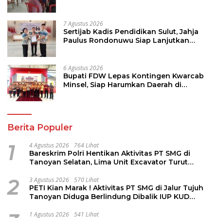
dan Penguatan UMKM
7 Agustus 2026
Sertijab Kadis Pendidikan Sulut, Jahja
Paulus Rondonuwu Siap Lanjutkan
Program Strategis Pendidikan
6 Agustus 2026
Bupati FDW Lepas Kontingen Kwarcab
Minsel, Siap Harumkan Daerah di
Jambore Nasional XII
Berita Populer
1
4 Agustus 2026
764 Lihat
Bareskrim Polri Hentikan Aktivitas PT SMG di
Tanoyan Selatan, Lima Unit Excavator Turut
Diamankan
2
3 Agustus 2026
570 Lihat
PETI Kian Marak ! Aktivitas PT SMG di Jalur Tujuh
Tanoyan Diduga Berlindung Dibalik IUP KUD
Perintis
1 Agustus 2026
541 Lihat