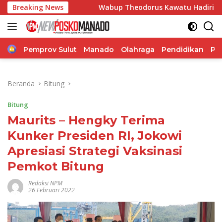
Langsung
ulut
Breaking News
Wabup Theodorus Kawatu Hadiri HUT ke-166 Desa
ke
konten
Home
Pemprov Sulut
Manado
Olahraga
Pendidikan
Po
Beranda
Bitung
Bitung
Maurits – Hengky Terima
Kunker Presiden RI, Jokowi
Apresiasi Strategi Vaksinasi
Pemkot Bitung
Redaksi NPM
26 Februari 2022