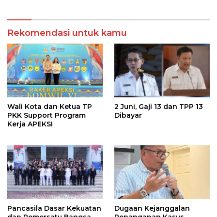
Terhebat
Rekomendasi untuk kamu
Wali Kota dan Ketua TP
2 Juni, Gaji 13 dan TPP 13
PKK Support Program
Dibayar
Kerja APEKSI
Pancasila Dasar Kekuatan
Dugaan Kejanggalan
dan Pemersatu Bangsa
Penanganan Kasus