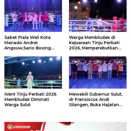
Sabet Piala Wali Kota
Warga Membludak di
Manado Andrei
Kejuaraan Tinju Perbati
Angouw,Sario Boxing
2026, Memperebutkan
Camp Juara Umum Tinju
Piala Wali Kota
Perbati 2026
IVent Tinju Perbati 2026
Mewakili Gubernur Sulut,
Membludak Diminati
dr Fransiscus Andi
Warga Sulut
Silangen, Buka Hajatan
Tinju Perbati Sulut,
Memperebutkan Piala
Wali Kota Manado