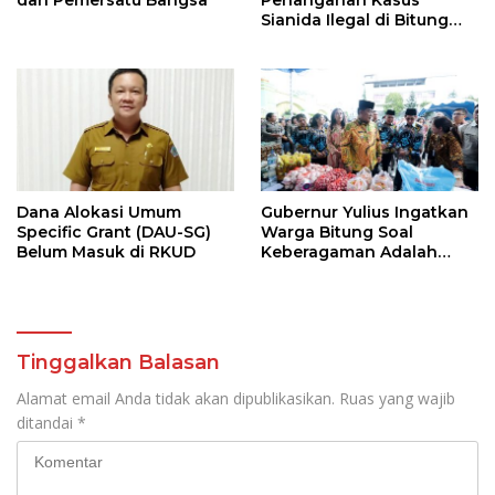
Sianida Ilegal di Bitung
Oleh Kanwil Bea Cukai
Dilapor di KPK
Dana Alokasi Umum
Gubernur Yulius Ingatkan
Specific Grant (DAU-SG)
Warga Bitung Soal
Belum Masuk di RKUD
Keberagaman Adalah
Kekuatan Tempur
Terhebat
Tinggalkan Balasan
Alamat email Anda tidak akan dipublikasikan.
Ruas yang wajib
ditandai
*