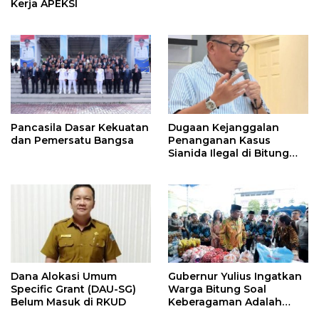
Kerja APEKSI
Pancasila Dasar Kekuatan
Dugaan Kejanggalan
dan Pemersatu Bangsa
Penanganan Kasus
Sianida Ilegal di Bitung
Oleh Kanwil Bea Cukai
Dilapor di KPK
Dana Alokasi Umum
Gubernur Yulius Ingatkan
Specific Grant (DAU-SG)
Warga Bitung Soal
Belum Masuk di RKUD
Keberagaman Adalah
Kekuatan Tempur