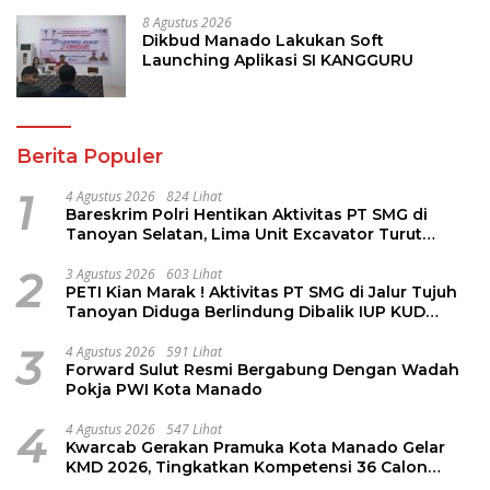
8 Agustus 2026
Dikbud Manado Lakukan Soft
Launching Aplikasi SI KANGGURU
Berita Populer
1
4 Agustus 2026
824 Lihat
Bareskrim Polri Hentikan Aktivitas PT SMG di
Tanoyan Selatan, Lima Unit Excavator Turut
Diamankan
2
3 Agustus 2026
603 Lihat
PETI Kian Marak ! Aktivitas PT SMG di Jalur Tujuh
Tanoyan Diduga Berlindung Dibalik IUP KUD
Perintis
3
4 Agustus 2026
591 Lihat
Forward Sulut Resmi Bergabung Dengan Wadah
Pokja PWI Kota Manado
4
4 Agustus 2026
547 Lihat
Kwarcab Gerakan Pramuka Kota Manado Gelar
KMD 2026, Tingkatkan Kompetensi 36 Calon
Pembina Pramuka