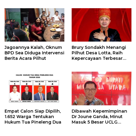
Pastori dan Kantor
Pengawas
Jemaat
Jagoannya Kalah, Oknum
Brury Sondakh Menangi
BPD Sea Diduga Intervensi
Pilhut Desa Lotta, Raih
Berita Acara Pilhut
Kepercayaan Terbesar
Masyarakat
Empat Calon Siap Dipilih,
Dibawah Kepemimpinan
1.652 Warga Tentukan
Dr Joune Ganda, Minut
Hukum Tua Pineleng Dua
Masuk 5 Besar UCLG
Peace Prize 2026