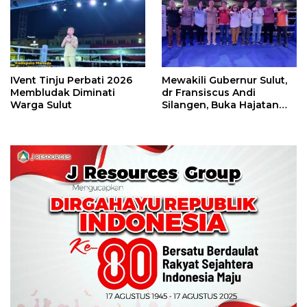
IVent Tinju Perbati 2026
Mewakili Gubernur Sulut,
Membludak Diminati
dr Fransiscus Andi
Warga Sulut
Silangen, Buka Hajatan
Tinju Perbati Sulut,
Memperebutkan Piala
Wali Kota Manado