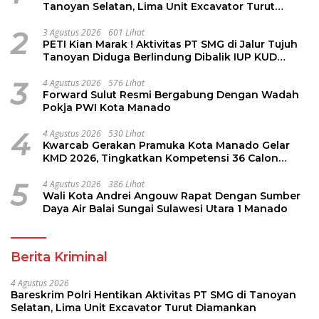
Tanoyan Selatan, Lima Unit Excavator Turut
Diamankan
2
3 Agustus 2026
601 Lihat
PETI Kian Marak ! Aktivitas PT SMG di Jalur Tujuh
Tanoyan Diduga Berlindung Dibalik IUP KUD
Perintis
3
4 Agustus 2026
576 Lihat
Forward Sulut Resmi Bergabung Dengan Wadah
Pokja PWI Kota Manado
4
4 Agustus 2026
530 Lihat
Kwarcab Gerakan Pramuka Kota Manado Gelar
KMD 2026, Tingkatkan Kompetensi 36 Calon
Pembina Pramuka
5
4 Agustus 2026
386 Lihat
Wali Kota Andrei Angouw Rapat Dengan Sumber
Daya Air Balai Sungai Sulawesi Utara 1 Manado
Berita Kriminal
4 Agustus 2026
Bareskrim Polri Hentikan Aktivitas PT SMG di Tanoyan
Selatan, Lima Unit Excavator Turut Diamankan