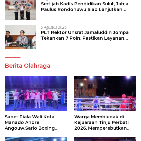
Sertijab Kadis Pendidikan Sulut, Jahja
Paulus Rondonuwu Siap Lanjutkan
Program Strategis Pendidikan
5 Agustus 2026
PLT Rektor Unsrat Jamaluddin Jompa
Tekankan 7 Poin, Pastikan Layanan
Akademik dan Kampus Kondusif
Berita Olahraga
Sabet Piala Wali Kota
Warga Membludak di
Manado Andrei
Kejuaraan Tinju Perbati
Angouw,Sario Boxing
2026, Memperebutkan
Camp Juara Umum Tinju
Piala Wali Kota
Perbati 2026