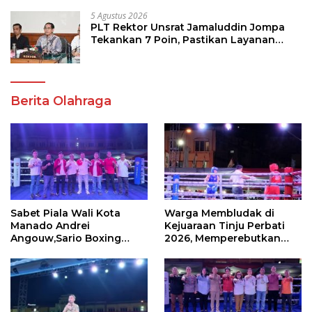
5 Agustus 2026
PLT Rektor Unsrat Jamaluddin Jompa
Tekankan 7 Poin, Pastikan Layanan
Akademik dan Kampus Kondusif
Berita Olahraga
Sabet Piala Wali Kota
Warga Membludak di
Manado Andrei
Kejuaraan Tinju Perbati
Angouw,Sario Boxing
2026, Memperebutkan
Camp Juara Umum Tinju
Piala Wali Kota
Perbati 2026