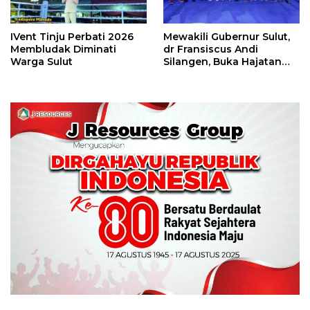
IVent Tinju Perbati 2026
Mewakili Gubernur Sulut,
Membludak Diminati
dr Fransiscus Andi
Warga Sulut
Silangen, Buka Hajatan
Tinju Perbati Sulut,
Memperebutkan Piala
Wali Kota Manado