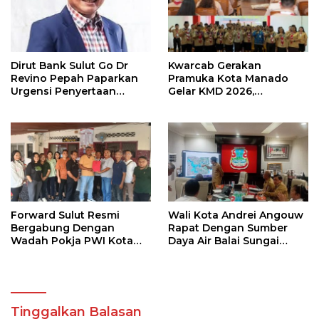
Dirut Bank Sulut Go Dr
Kwarcab Gerakan
Revino Pepah Paparkan
Pramuka Kota Manado
Urgensi Penyertaan
Gelar KMD 2026,
Modal Rp 30 Miliar
Tingkatkan Kompetensi
36 Calon Pembina
Pramuka
Forward Sulut Resmi
Wali Kota Andrei Angouw
Bergabung Dengan
Rapat Dengan Sumber
Wadah Pokja PWI Kota
Daya Air Balai Sungai
Manado
Sulawesi Utara 1 Manado
Tinggalkan Balasan