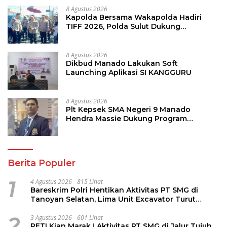
8 Agustus 2026
Kapolda Bersama Wakapolda Hadiri
TIFF 2026, Polda Sulut Dukung
Pariwisata dan Jamin Keamanan
8 Agustus 2026
Dikbud Manado Lakukan Soft
Launching Aplikasi SI KANGGURU
8 Agustus 2026
Plt Kepsek SMA Negeri 9 Manado
Hendra Massie Dukung Program
Pendidikan Kadis Dikda Sulut Jahja
Rondonuwu
Berita Populer
1
4 Agustus 2026
815 Lihat
Bareskrim Polri Hentikan Aktivitas PT SMG di
Tanoyan Selatan, Lima Unit Excavator Turut
Diamankan
2
3 Agustus 2026
601 Lihat
PETI Kian Marak ! Aktivitas PT SMG di Jalur Tujuh