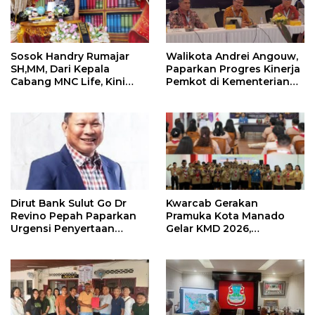
Sosok Handry Rumajar
Walikota Andrei Angouw,
SH,MM, Dari Kepala
Paparkan Progres Kinerja
Cabang MNC Life, Kini
Pemkot di Kementerian
Fokus Ke Profesional
Investasi dan
Fotografi
Hilirisasi/BKPM
Dirut Bank Sulut Go Dr
Kwarcab Gerakan
Revino Pepah Paparkan
Pramuka Kota Manado
Urgensi Penyertaan
Gelar KMD 2026,
Modal Rp 30 Miliar
Tingkatkan Kompetensi
36 Calon Pembina
Pramuka