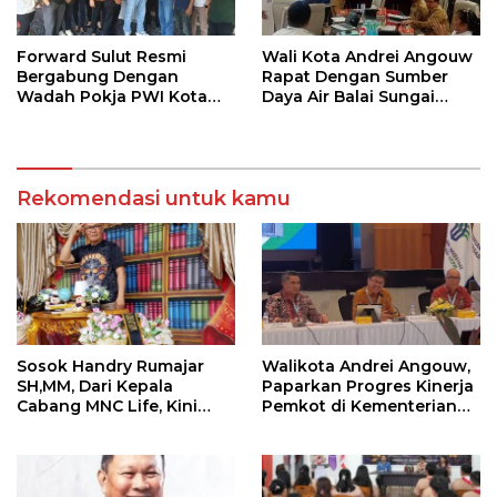
Forward Sulut Resmi
Wali Kota Andrei Angouw
Bergabung Dengan
Rapat Dengan Sumber
Wadah Pokja PWI Kota
Daya Air Balai Sungai
Manado
Sulawesi Utara 1 Manado
Rekomendasi untuk kamu
Sosok Handry Rumajar
Walikota Andrei Angouw,
SH,MM, Dari Kepala
Paparkan Progres Kinerja
Cabang MNC Life, Kini
Pemkot di Kementerian
Fokus Ke Profesional
Investasi dan
Fotografi
Hilirisasi/BKPM