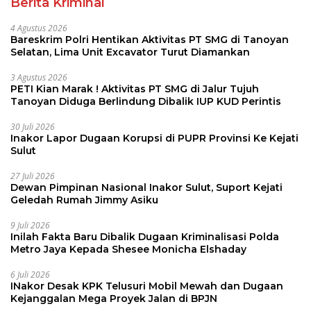
Berita Kriminal
4 Agustus 2026
Bareskrim Polri Hentikan Aktivitas PT SMG di Tanoyan
Selatan, Lima Unit Excavator Turut Diamankan
3 Agustus 2026
PETI Kian Marak ! Aktivitas PT SMG di Jalur Tujuh
Tanoyan Diduga Berlindung Dibalik IUP KUD Perintis
30 Juli 2026
Inakor Lapor Dugaan Korupsi di PUPR Provinsi Ke Kejati
Sulut
27 Juli 2026
Dewan Pimpinan Nasional Inakor Sulut, Suport Kejati
Geledah Rumah Jimmy Asiku
9 Juli 2026
Inilah Fakta Baru Dibalik Dugaan Kriminalisasi Polda
Metro Jaya Kepada Shesee Monicha Elshaday
6 Juli 2026
INakor Desak KPK Telusuri Mobil Mewah dan Dugaan
Kejanggalan Mega Proyek Jalan di BPJN