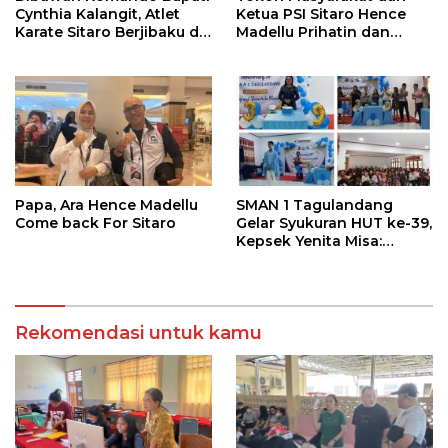
Cynthia Kalangit, Atlet
Ketua PSI Sitaro Hence
Karate Sitaro Berjibaku di
Madellu Prihatin dan
Ajang Ara Karate
Mengapresiasi Kinerja
Tournament dan Festival
Kejati Sulut
2026
Papa, Ara Hence Madellu
SMAN 1 Tagulandang
Come back For Sitaro
Gelar Syukuran HUT ke-39,
Kepsek Yenita Misa:
Semua Karena Berkat
Kemurahan Tuhan
Rekomendasi untuk kamu