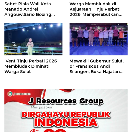
Sabet Piala Wali Kota
Warga Membludak di
Manado Andrei
Kejuaraan Tinju Perbati
Angouw,Sario Boxing
2026, Memperebutkan
Camp Juara Umum Tinju
Piala Wali Kota
Perbati 2026
IVent Tinju Perbati 2026
Mewakili Gubernur Sulut,
Membludak Diminati
dr Fransiscus Andi
Warga Sulut
Silangen, Buka Hajatan
Tinju Perbati Sulut,
Memperebutkan Piala
Wali Kota Manado