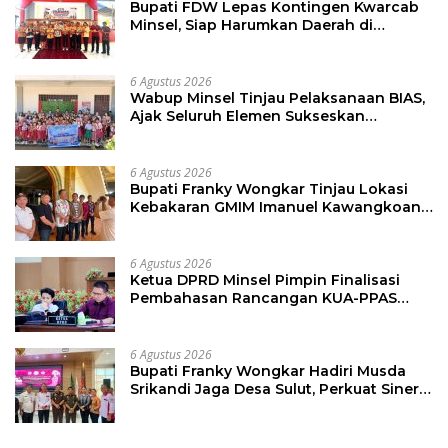
Bupati FDW Lepas Kontingen Kwarcab
Minsel, Siap Harumkan Daerah di
Jambore Nasional XII
6 Agustus 2026
Wabup Minsel Tinjau Pelaksanaan BIAS,
Ajak Seluruh Elemen Sukseskan
Imunisasi Anak Sekolah
6 Agustus 2026
Bupati Franky Wongkar Tinjau Lokasi
Kebakaran GMIM Imanuel Kawangkoan
Bawah, Tegaskan Komitmen Dukung
Pemulihan
6 Agustus 2026
Ketua DPRD Minsel Pimpin Finalisasi
Pembahasan Rancangan KUA-PPAS
Tahun 2027
6 Agustus 2026
Bupati Franky Wongkar Hadiri Musda
Srikandi Jaga Desa Sulut, Perkuat Sinergi
Bangun Desa