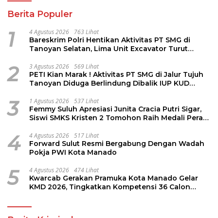
Berita Populer
1
4 Agustus 2026
763 Lihat
Bareskrim Polri Hentikan Aktivitas PT SMG di
Tanoyan Selatan, Lima Unit Excavator Turut
Diamankan
2
3 Agustus 2026
569 Lihat
PETI Kian Marak ! Aktivitas PT SMG di Jalur Tujuh
Tanoyan Diduga Berlindung Dibalik IUP KUD
Perintis
3
1 Agustus 2026
537 Lihat
Femmy Suluh Apresiasi Junita Cracia Putri Sigar,
Siswi SMKS Kristen 2 Tomohon Raih Medali Perak
LKS Dikmen Nasional 2026
4
4 Agustus 2026
517 Lihat
Forward Sulut Resmi Bergabung Dengan Wadah
Pokja PWI Kota Manado
5
4 Agustus 2026
474 Lihat
Kwarcab Gerakan Pramuka Kota Manado Gelar
KMD 2026, Tingkatkan Kompetensi 36 Calon
Pembina Pramuka