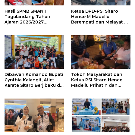
Hasil SPMB SMAN 1
Ketua DPD-PSI Sitaro
Tagulandang Tahun
Hence M Madellu,
Ajaran 2026/2027
Berempati dan Melayat Ke
Diumumkan, 180 Calon
Rumah Duka (Alm) Jon
Murid Dinyatakan Lulus
Ponto Janis SH
Dibawah Komando Bupati
Tokoh Masyarakat dan
Cynthia Kalangit, Atlet
Ketua PSI Sitaro Hence
Karate Sitaro Berjibaku di
Madellu Prihatin dan
Ajang Ara Karate
Mengapresiasi Kinerja
Tournament dan Festival
Kejati Sulut
2026