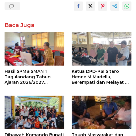
Baca Juga
Hasil SPMB SMAN 1
Ketua DPD-PSI Sitaro
Tagulandang Tahun
Hence M Madellu,
Ajaran 2026/2027
Berempati dan Melayat Ke
Diumumkan, 180 Calon
Rumah Duka (Alm) Jon
Murid Dinyatakan Lulus
Ponto Janis SH
Dibawah Komando Bupati
Tokoh Masyarakat dan