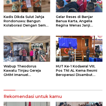
Kadis Dikda Sulut Jahja
Gelar Reses di Banjar
Rondonuwu: Bangun
Banua Karta, Angelia
Kolaborasi Dengan Semua
Regina Wenas Janji
Pihak
Perjuangkan Semua
Aspirasi
Wabup Theodorus
HUT Ke-1 Kodaeral VIII,
Kawatu Tinjau Gereja
Pos TNI AL Kema Resmi
GMIM Imanuel
Beroperasi Disambut
Kawangkoan Bawah
Antusias Warga
Pasca Kebakaran,
Sampaikan Dukungan
bagi Jemaat
Rekomendasi untuk kamu