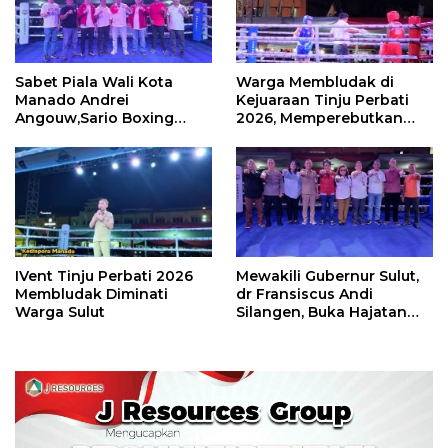
Sabet Piala Wali Kota
Warga Membludak di
Manado Andrei
Kejuaraan Tinju Perbati
Angouw,Sario Boxing
2026, Memperebutkan
Camp Juara Umum Tinju
Piala Wali Kota
Perbati 2026
IVent Tinju Perbati 2026
Mewakili Gubernur Sulut,
Membludak Diminati
dr Fransiscus Andi
Warga Sulut
Silangen, Buka Hajatan
Tinju Perbati Sulut,
Memperebutkan Piala
Wali Kota Manado