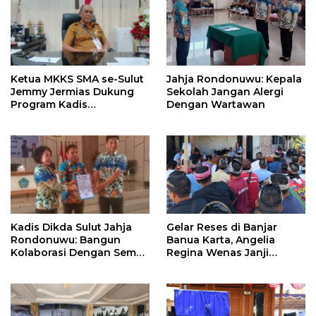
Ketua MKKS SMA se-Sulut
Jahja Rondonuwu: Kepala
Jemmy Jermias Dukung
Sekolah Jangan Alergi
Program Kadis
Dengan Wartawan
Pendidikan Sulut
Kadis Dikda Sulut Jahja
Gelar Reses di Banjar
Rondonuwu: Bangun
Banua Karta, Angelia
Kolaborasi Dengan Semua
Regina Wenas Janji
Pihak
Perjuangkan Semua
Aspirasi