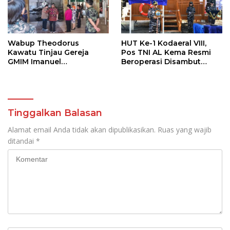
Wabup Theodorus
HUT Ke-1 Kodaeral VIII,
Kawatu Tinjau Gereja
Pos TNI AL Kema Resmi
GMIM Imanuel
Beroperasi Disambut
Kawangkoan Bawah
Antusias Warga
Pasca Kebakaran,
Sampaikan Dukungan
bagi Jemaat
Tinggalkan Balasan
Alamat email Anda tidak akan dipublikasikan.
Ruas yang wajib
ditandai
*