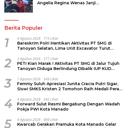
Angelia Regina Wenas Janji
Perjuangkan Semua Aspirasi
Berita Populer
1
4 Agustus 2026
773 Lihat
Bareskrim Polri Hentikan Aktivitas PT SMG di
Tanoyan Selatan, Lima Unit Excavator Turut
Diamankan
2
3 Agustus 2026
577 Lihat
PETI Kian Marak ! Aktivitas PT SMG di Jalur Tujuh
Tanoyan Diduga Berlindung Dibalik IUP KUD
Perintis
3
1 Agustus 2026
549 Lihat
Femmy Suluh Apresiasi Junita Cracia Putri Sigar,
Siswi SMKS Kristen 2 Tomohon Raih Medali Perak
LKS Dikmen Nasional 2026
4
4 Agustus 2026
542 Lihat
Forward Sulut Resmi Bergabung Dengan Wadah
Pokja PWI Kota Manado
5
4 Agustus 2026
498 Lihat
Kwarcab Gerakan Pramuka Kota Manado Gelar