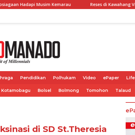
Kemarau
Reses di Kawahang Vionita Kuera Dorong Per
ahraga
Pendidikan
Polhukam
Video
ePaper
Life
Kotamobagu
Bolsel
Bolmong
Tomohon
Talaud
eP
ksinasi di SD St.Theresia