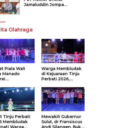
Jamaluddin Jompa
Tekankan 7 Poin, Pastikan
Layanan Akademik dan
Kampus Kondusif
ita Olahraga
t Piala Wali
Warga Membludak
a Manado
di Kejuaraan Tinju
rei
Perbati 2026,
ouw,Sario
Memperebutkan
ing Camp Juara
Piala Wali Kota
m Tinju Perbati
6
t Tinju Perbati
Mewakili Gubernur
6 Membludak
Sulut, dr Fransiscus
inati Warga
Andi Silangen, Buka