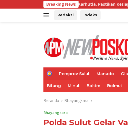
Langsung
 Posko Siaga Karhutla, Pastikan Kesiapsiagaan Hadapi Musim 
Breaking News
ke
konten
Redaksi
Indeks
H
Pemprov Sulut
Manado
Ol
o
m
Bitung
Minut
Boltim
Bolmut
e
Beranda
Bhayangkara
Bhayangkara
Polda Sulut Gelar Va