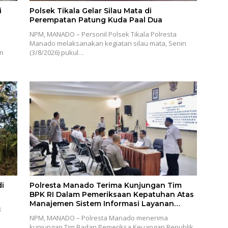
i
Polsek Tikala Gelar Silau Mata di
Perempatan Patung Kuda Paal Dua
NPM, MANADO – Personil Polsek Tikala Polresta
Manado melaksanakan kegiatan silau mata, Senin
an
(3/8/2026) pukul…
i
Polresta Manado Terima Kunjungan Tim
BPK RI Dalam Pemeriksaan Kepatuhan Atas
Manajemen Sistem Informasi Layanan
k
Laporan Kamtibmas
NPM, MANADO – Polresta Manado menerima
kunjungan Tim Badan Pemeriksa Keuangan Republik