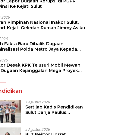
kor Lapor Dugaan Korupsi di PUPR
insi Ke Kejati Sulut
li 2026
an Pimpinan Nasional Inakor Sulut,
ort Kejati Geledah Rumah Jimmy Asiku
i 2026
ah Fakta Baru Dibalik Dugaan
minalisasi Polda Metro Jaya Kepada
see Monicha Elshaday
i 2026
kor Desak KPK Telusuri Mobil Mewah
 Dugaan Kejanggalan Mega Proyek
n di BPJN
ndidikan
7 Agustus 2026
Sertijab Kadis Pendidikan
Sulut, Jahja Paulus
Rondonuwu Siap Lanjutkan
Program Strategis
Pendidikan
5 Agustus 2026
PLT Rektor Unsrat