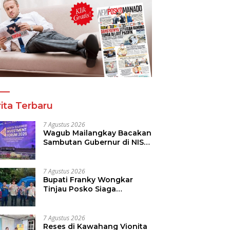
ita Terbaru
7 Agustus 2026
Wagub Mailangkay Bacakan
Sambutan Gubernur di NISF
2026, Sulut Tawarkan
Pasifik Gateway dan
Hilirisasi Kelapa ke Investor
7 Agustus 2026
Bupati Franky Wongkar
Tinjau Posko Siaga
Karhutla, Pastikan
Kesiapsiagaan Hadapi
Musim Kemarau
7 Agustus 2026
Reses di Kawahang Vionita