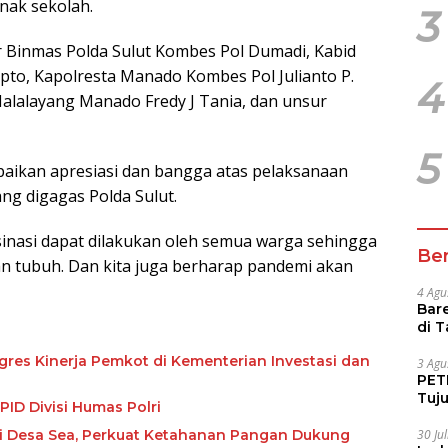
nak sekolah.
3
ir Binmas Polda Sulut Kombes Pol Dumadi, Kabid
ipto, Kapolresta Manado Kombes Pol Julianto P.
4
 Malalayang Manado Fredy J Tania, dan unsur
5
paikan apresiasi dan bangga atas pelaksanaan
ang digagas Polda Sulut.
sinasi dapat dilakukan oleh semua warga sehingga
Ber
n tubuh. Dan kita juga berharap pandemi akan
4 Agu
Bare
di 
Tur
res Kinerja Pemkot di Kementerian Investasi dan
3 Agu
PETI
Tuj
ID Divisi Humas Polri
IUP 
i Desa Sea, Perkuat Ketahanan Pangan Dukung
30 Ju