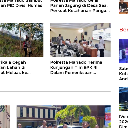
esta Manado Sambut
Polresta Manado Gelar
an PID Divisi Humas
Panen Jagung di Desa Sea,
Perkuat Ketahanan Pangan
Dukung Program
Swasembada Pangan
Ber
Tikala Cegah
Polresta Manado Terima
an Lahan di
Kunjungan Tim BPK RI
Sabe
ut Meluas ke
Dalam Pemeriksaan
Kot
iman
Kepatuhan Atas Manajemen
And
Sistem Informasi Layanan
Ang
Laporan Kamtibmas
Box
Umu
202
IVen
202
Dim