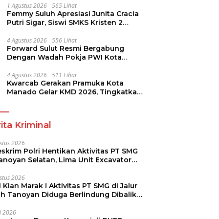
1 Agustus 2026
565 Lihat
Femmy Suluh Apresiasi Junita Cracia
Putri Sigar, Siswi SMKS Kristen 2
Tomohon Raih Medali Perak LKS
Dikmen Nasional 2026
4 Agustus 2026
556 Lihat
Forward Sulut Resmi Bergabung
Dengan Wadah Pokja PWI Kota
Manado
4 Agustus 2026
511 Lihat
Kwarcab Gerakan Pramuka Kota
Manado Gelar KMD 2026, Tingkatkan
Kompetensi 36 Calon Pembina
Pramuka
ita Kriminal
stus 2026
skrim Polri Hentikan Aktivitas PT SMG
Tanoyan Selatan, Lima Unit Excavator
ut Diamankan
stus 2026
 Kian Marak ! Aktivitas PT SMG di Jalur
uh Tanoyan Diduga Berlindung Dibalik
KUD Perintis
li 2026