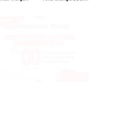
t
Hajatan Tinju
Perbati Sulut,
Memperebutkan
Piala Wali Kota
Manado