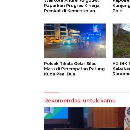
Walikota Andrei Angouw,
Kapolr
Paparkan Progres Kinerja
Kunjung
Pemkot di Kementerian
Polri
Investasi dan
Hilirisasi/BKPM
Polsek 
Polsek Tikala Gelar Silau
Kebakar
Mata di Perempatan Patung
Ranomu
Kuda Paal Dua
Permuk
Rekomendasi untuk kamu