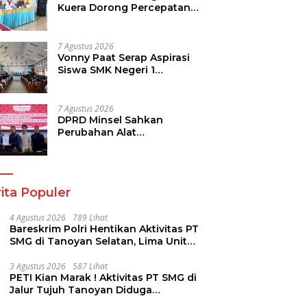
Kuera Dorong Percepatan
Pembangunan di Nusa
Utara
7 Agustus 2026
Vonny Paat Serap Aspirasi
Siswa SMK Negeri 1
Tondano
7 Agustus 2026
DPRD Minsel Sahkan
Perubahan Alat
Kelengkapan Dewan dan
Sepakati KUA-PPAS 2027
ita Populer
4 Agustus 2026
789 Lihat
Bareskrim Polri Hentikan Aktivitas PT
SMG di Tanoyan Selatan, Lima Unit
Excavator Turut Diamankan
3 Agustus 2026
587 Lihat
PETI Kian Marak ! Aktivitas PT SMG di
Jalur Tujuh Tanoyan Diduga
Berlindung Dibalik IUP KUD Perintis