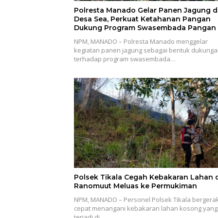
Polresta Manado Gelar Panen Jagung d
Desa Sea, Perkuat Ketahanan Pangan
Dukung Program Swasembada Pangan
NPM, MANADO – Polresta Manado menggelar
kegiatan panen jagung sebagai bentuk dukung
terhadap program swasembada…
Polsek Tikala Cegah Kebakaran Lahan d
Ranomuut Meluas ke Permukiman
NPM, MANADO – Personel Polsek Tikala bergera
cepat menangani kebakaran lahan kosong yang
terjadi di…