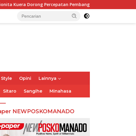
cepatan Pembangunan di Nusa Utara
Vonny Paat Serap 
 Style
Opini
Lainnya
Sitaro
Sangihe
Minahasa
aper NEWPOSKOMANADO