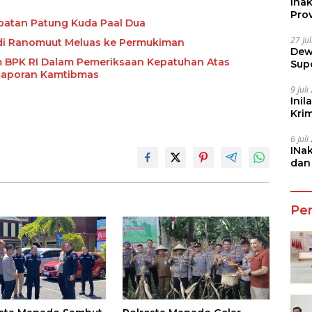
Ina
Prov
mpatan Patung Kuda Paal Dua
27 Ju
 di Ranomuut Meluas ke Permukiman
Dew
m BPK RI Dalam Pemeriksaan Kepatuhan Atas
Sup
Laporan Kamtibmas
9 Jul
Inil
Kri
She
6 Jul
INa
dan
Jala
Pe