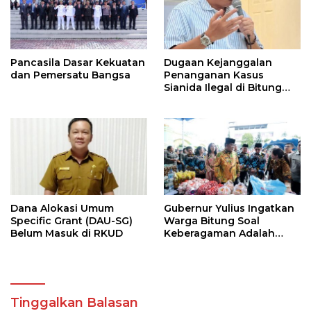
Pancasila Dasar Kekuatan
Dugaan Kejanggalan
dan Pemersatu Bangsa
Penanganan Kasus
Sianida Ilegal di Bitung
Oleh Kanwil Bea Cukai
Dilapor di KPK
Dana Alokasi Umum
Gubernur Yulius Ingatkan
Specific Grant (DAU-SG)
Warga Bitung Soal
Belum Masuk di RKUD
Keberagaman Adalah
Kekuatan Tempur
Terhebat
Tinggalkan Balasan