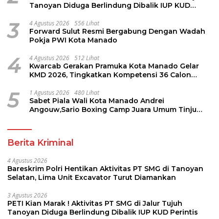
Tanoyan Diduga Berlindung Dibalik IUP KUD
Perintis
3
4 Agustus 2026
556 Lihat
Forward Sulut Resmi Bergabung Dengan Wadah
Pokja PWI Kota Manado
4
4 Agustus 2026
512 Lihat
Kwarcab Gerakan Pramuka Kota Manado Gelar
KMD 2026, Tingkatkan Kompetensi 36 Calon
Pembina Pramuka
5
1 Agustus 2026
480 Lihat
Sabet Piala Wali Kota Manado Andrei
Angouw,Sario Boxing Camp Juara Umum Tinju
Perbati 2026
Berita Kriminal
4 Agustus 2026
Bareskrim Polri Hentikan Aktivitas PT SMG di Tanoyan
Selatan, Lima Unit Excavator Turut Diamankan
3 Agustus 2026
PETI Kian Marak ! Aktivitas PT SMG di Jalur Tujuh
Tanoyan Diduga Berlindung Dibalik IUP KUD Perintis