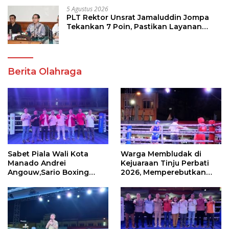
5 Agustus 2026
PLT Rektor Unsrat Jamaluddin Jompa
Tekankan 7 Poin, Pastikan Layanan
Akademik dan Kampus Kondusif
Berita Olahraga
Sabet Piala Wali Kota
Warga Membludak di
Manado Andrei
Kejuaraan Tinju Perbati
Angouw,Sario Boxing
2026, Memperebutkan
Camp Juara Umum Tinju
Piala Wali Kota
Perbati 2026