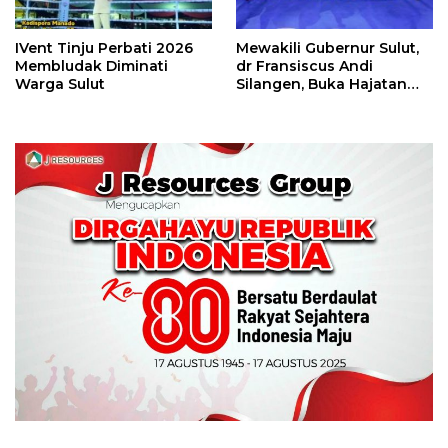
IVent Tinju Perbati 2026
Mewakili Gubernur Sulut,
Membludak Diminati
dr Fransiscus Andi
Warga Sulut
Silangen, Buka Hajatan
Tinju Perbati Sulut,
Memperebutkan Piala
Wali Kota Manado