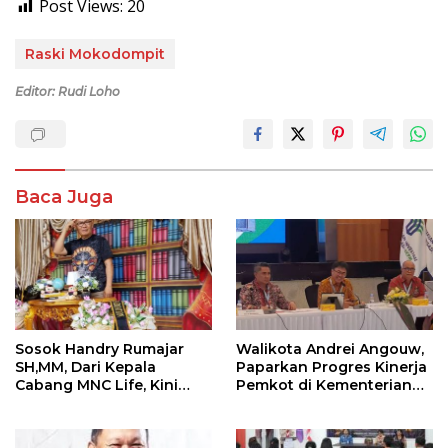
Post Views:
20
Raski Mokodompit
Editor: Rudi Loho
Baca Juga
Sosok Handry Rumajar
Walikota Andrei Angouw,
SH,MM, Dari Kepala
Paparkan Progres Kinerja
Cabang MNC Life, Kini
Pemkot di Kementerian
Fokus Ke Profesional
Investasi dan
Fotografi
Hilirisasi/BKPM