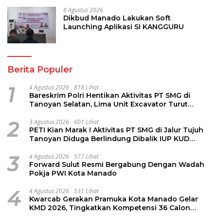
8 Agustus 2026
Dikbud Manado Lakukan Soft
Launching Aplikasi SI KANGGURU
Berita Populer
1
4 Agustus 2026
818 Lihat
Bareskrim Polri Hentikan Aktivitas PT SMG di
Tanoyan Selatan, Lima Unit Excavator Turut
Diamankan
2
3 Agustus 2026
601 Lihat
PETI Kian Marak ! Aktivitas PT SMG di Jalur Tujuh
Tanoyan Diduga Berlindung Dibalik IUP KUD
Perintis
3
4 Agustus 2026
577 Lihat
Forward Sulut Resmi Bergabung Dengan Wadah
Pokja PWI Kota Manado
4
4 Agustus 2026
531 Lihat
Kwarcab Gerakan Pramuka Kota Manado Gelar
KMD 2026, Tingkatkan Kompetensi 36 Calon
Pembina Pramuka