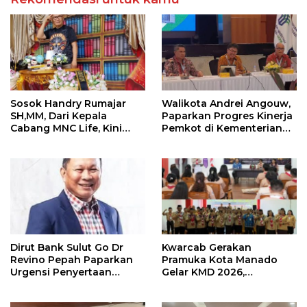
Sosok Handry Rumajar
Walikota Andrei Angouw,
SH,MM, Dari Kepala
Paparkan Progres Kinerja
Cabang MNC Life, Kini
Pemkot di Kementerian
Fokus Ke Profesional
Investasi dan
Fotografi
Hilirisasi/BKPM
Dirut Bank Sulut Go Dr
Kwarcab Gerakan
Revino Pepah Paparkan
Pramuka Kota Manado
Urgensi Penyertaan
Gelar KMD 2026,
Modal Rp 30 Miliar
Tingkatkan Kompetensi
36 Calon Pembina