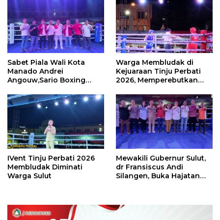
Sabet Piala Wali Kota
Warga Membludak di
Manado Andrei
Kejuaraan Tinju Perbati
Angouw,Sario Boxing
2026, Memperebutkan
Camp Juara Umum Tinju
Piala Wali Kota
Perbati 2026
IVent Tinju Perbati 2026
Mewakili Gubernur Sulut,
Membludak Diminati
dr Fransiscus Andi
Warga Sulut
Silangen, Buka Hajatan
Tinju Perbati Sulut,
Memperebutkan Piala
Wali Kota Manado