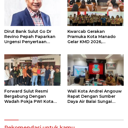
Dirut Bank Sulut Go Dr
Kwarcab Gerakan
Revino Pepah Paparkan
Pramuka Kota Manado
Urgensi Penyertaan
Gelar KMD 2026,
Modal Rp 30 Miliar
Tingkatkan Kompetensi
36 Calon Pembina
Pramuka
Forward Sulut Resmi
Wali Kota Andrei Angouw
Bergabung Dengan
Rapat Dengan Sumber
Wadah Pokja PWI Kota
Daya Air Balai Sungai
Manado
Sulawesi Utara 1 Manado
Rekomendasi untuk kamu