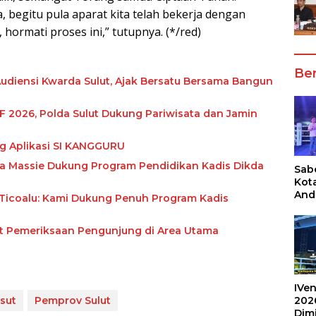
 begitu pula aparat kita telah bekerja dengan
, hormati proses ini,” tutupnya. (*/red)
Ber
Audiensi Kwarda Sulut, Ajak Bersatu Bersama Bangun
 2026, Polda Sulut Dukung Pariwisata dan Jamin
g Aplikasi SI KANGGURU
a Massie Dukung Program Pendidikan Kadis Dikda
Sabe
Kot
And
Ticoalu: Kami Dukung Penuh Program Kadis
Ang
Box
tat Pemeriksaan Pengunjung di Area Utama
Umu
202
IVen
asut
Pemprov Sulut
202
Dim