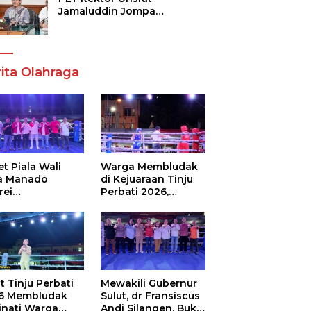
Jamaluddin Jompa
Tekankan 7 Poin, Pastikan
Layanan Akademik dan
Kampus Kondusif
ita Olahraga
t Piala Wali
Warga Membludak
a Manado
di Kejuaraan Tinju
rei
Perbati 2026,
ouw,Sario
Memperebutkan
ing Camp Juara
Piala Wali Kota
m Tinju Perbati
6
t Tinju Perbati
Mewakili Gubernur
6 Membludak
Sulut, dr Fransiscus
inati Warga
Andi Silangen, Buka