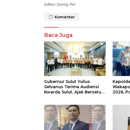
Editor: Donny Piri
Komentar
Baca Juga
Gubernur Sulut Yulius
Kapold
Selvanus Terima Audiensi
Wakapol
Kwarda Sulut, Ajak Bersatu
2026, P
Bersama Bangun Sulut
Pariwis
Keaman