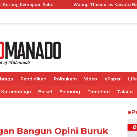
ut
Wabup Theodorus Kawatu Hadiri HUT ke-166 Desa Ma
ahraga
Pendidikan
Polhukam
Video
ePaper
Life
Kotamobagu
Bolsel
Bolmong
Tomohon
Talaud
eP
gan Bangun Opini Buruk