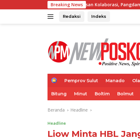
Langsung
026 Hadirkan Pesan Kolaborasi, Pangdam Dorong Kemajuan Sul
Breaking News
ke
konten
Redaksi
Indeks
H
Pemprov Sulut
Manado
Ol
o
m
Bitung
Minut
Boltim
Bolmut
e
Beranda
Headline
Headline
Liow Minta HBL Jan