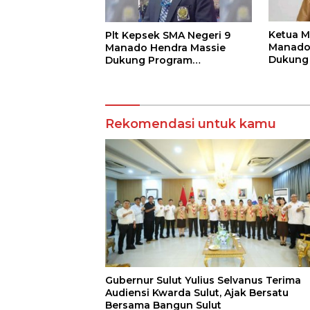
Ketua M
Plt Kepsek SMA Negeri 9
Manado 
Manado Hendra Massie
Dukung
Dukung Program
Kadis P
Pendidikan Kadis Dikda
Rondo
Sulut Jahja Rondonuwu
Rekomendasi untuk kamu
Gubernur Sulut Yulius Selvanus Terima
Audiensi Kwarda Sulut, Ajak Bersatu
Bersama Bangun Sulut