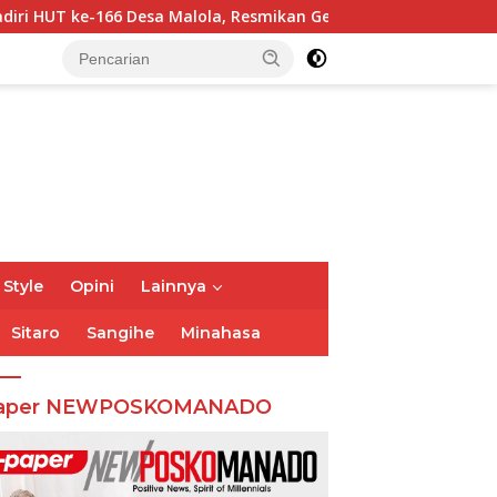
lola, Resmikan Gedung ILP Posyandu
Gubernur Sulut Y
 Style
Opini
Lainnya
Sitaro
Sangihe
Minahasa
aper NEWPOSKOMANADO