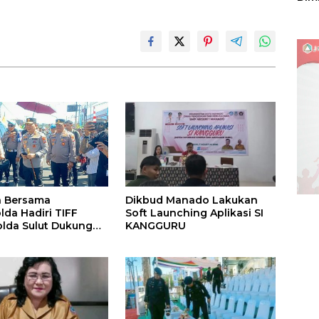
Sulu
a Bersama
Dikbud Manado Lakukan
da Hadiri TIFF
Soft Launching Aplikasi SI
olda Sulut Dukung
KANGGURU
ata dan Jamin
an