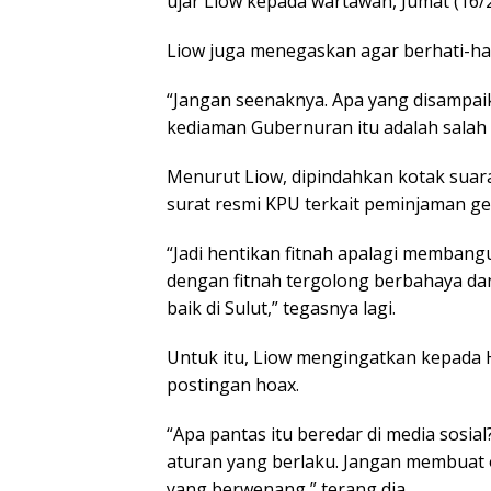
ujar Liow kepada wartawan, Jumat (16/2
Liow juga menegaskan agar berhati-ha
“Jangan seenaknya. Apa yang disampai
kediaman Gubernuran itu adalah salah d
Menurut Liow, dipindahkan kotak suara
surat resmi KPU terkait peminjaman g
“Jadi hentikan fitnah apalagi membang
dengan fitnah tergolong berbahaya dan
baik di Sulut,” tegasnya lagi.
Untuk itu, Liow mengingatkan kepada H
postingan hoax.
“Apa pantas itu beredar di media sosial
aturan yang berlaku. Jangan membuat 
yang berwenang,” terang dia.