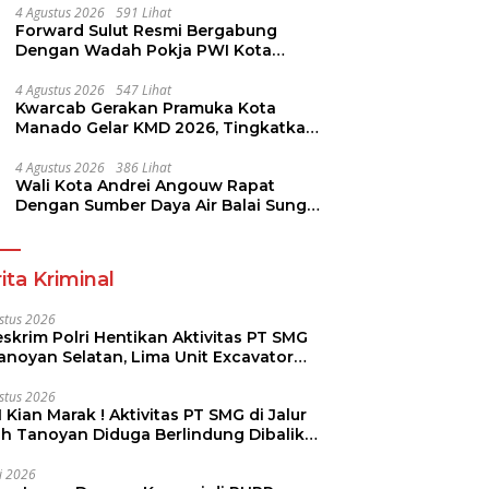
4 Agustus 2026
591 Lihat
Forward Sulut Resmi Bergabung
Dengan Wadah Pokja PWI Kota
Manado
4 Agustus 2026
547 Lihat
Kwarcab Gerakan Pramuka Kota
Manado Gelar KMD 2026, Tingkatkan
Kompetensi 36 Calon Pembina
Pramuka
4 Agustus 2026
386 Lihat
Wali Kota Andrei Angouw Rapat
Dengan Sumber Daya Air Balai Sungai
Sulawesi Utara 1 Manado
ita Kriminal
stus 2026
skrim Polri Hentikan Aktivitas PT SMG
Tanoyan Selatan, Lima Unit Excavator
ut Diamankan
stus 2026
 Kian Marak ! Aktivitas PT SMG di Jalur
uh Tanoyan Diduga Berlindung Dibalik
KUD Perintis
li 2026