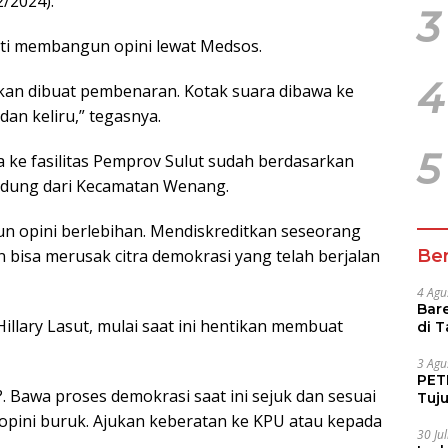
/2024).
3
ti membangun opini lewat Medsos.
4
kan dibuat pembenaran. Kotak suara dibawa ke
an keliru,” tegasnya.
5
 ke fasilitas Pemprov Sulut sudah berdasarkan
edung dari Kecamatan Wenang.
un opini berlebihan. Mendiskreditkan seseorang
 bisa merusak citra demokrasi yang telah berjalan
Ber
4 Agu
Bare
illary Lasut, mulai saat ini hentikan membuat
di 
Tur
3 Agu
PETI
?. Bawa proses demokrasi saat ini sejuk dan sesuai
Tuj
IUP 
opini buruk. Ajukan keberatan ke KPU atau kepada
30 Ju