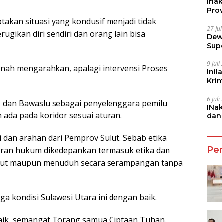
Ina
Prov
akan situasi yang kondusif menjadi tidak
27 Ju
ugikan diri sendiri dan orang lain bisa
Dew
Sup
9 Jul
ernah mengarahkan, apalagi intervensi Proses
Inil
Kri
She
6 Jul
dan Bawaslu sebagai penyelenggara pemilu
INa
ada pada koridor sesuai aturan.
dan
Jala
ti dan arahan dari Pemprov Sulut. Sebab etika
Pe
 aturan hukum dikedepankan termasuk etika dan
asut maupun menuduh secara serampangan tanpa
a kondisi Sulawesi Utara ini dengan baik.
 baik, semangat Torang samua Ciptaan Tuhan.