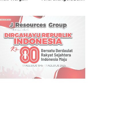
t
Hajatan Tinju
Perbati Sulut,
Memperebutkan
Piala Wali Kota
Manado