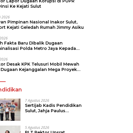
kor Lapor Dugaan Korupsi di PUPR
insi Ke Kejati Sulut
li 2026
an Pimpinan Nasional Inakor Sulut,
ort Kejati Geledah Rumah Jimmy Asiku
i 2026
ah Fakta Baru Dibalik Dugaan
minalisasi Polda Metro Jaya Kepada
see Monicha Elshaday
i 2026
kor Desak KPK Telusuri Mobil Mewah
 Dugaan Kejanggalan Mega Proyek
n di BPJN
ndidikan
7 Agustus 2026
Sertijab Kadis Pendidikan
Sulut, Jahja Paulus
Rondonuwu Siap Lanjutkan
Program Strategis
Pendidikan
5 Agustus 2026
PLT Rektor Unsrat