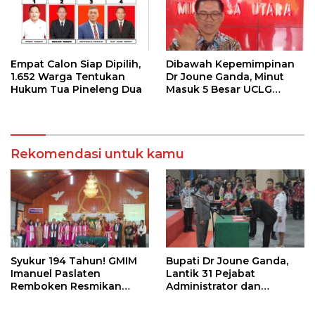
Empat Calon Siap Dipilih,
Dibawah Kepemimpinan
1.652 Warga Tentukan
Dr Joune Ganda, Minut
Hukum Tua Pineleng Dua
Masuk 5 Besar UCLG
Peace Prize 2026
Rekomendasi untuk kamu
Syukur 194 Tahun! GMIM
Bupati Dr Joune Ganda,
Imanuel Paslaten
Lantik 31 Pejabat
Remboken Resmikan
Administrator dan
Pastori dan Kantor
Pengawas
Jemaat