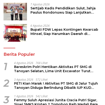
7 Agustus 2026
Sertijab Kadis Pendidikan Sulut, Jahja
Paulus Rondonuwu Siap Lanjutkan
Program Strategis Pendidikan
6 Agustus 2026
Bupati FDW Lepas Kontingen Kwarcab
Minsel, Siap Harumkan Daerah di
Jambore Nasional XII
Berita Populer
1
4 Agustus 2026
768 Lihat
Bareskrim Polri Hentikan Aktivitas PT SMG di
Tanoyan Selatan, Lima Unit Excavator Turut
Diamankan
2
3 Agustus 2026
572 Lihat
PETI Kian Marak ! Aktivitas PT SMG di Jalur Tujuh
Tanoyan Diduga Berlindung Dibalik IUP KUD
Perintis
3
1 Agustus 2026
542 Lihat
Femmy Suluh Apresiasi Junita Cracia Putri Sigar,
Siswi SMKS Kristen 2 Tomohon Raih Medali Perak