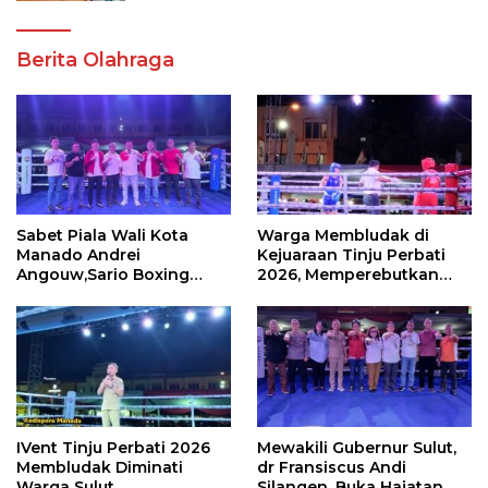
Berita Olahraga
Sabet Piala Wali Kota
Warga Membludak di
Manado Andrei
Kejuaraan Tinju Perbati
Angouw,Sario Boxing
2026, Memperebutkan
Camp Juara Umum Tinju
Piala Wali Kota
Perbati 2026
IVent Tinju Perbati 2026
Mewakili Gubernur Sulut,
Membludak Diminati
dr Fransiscus Andi
Warga Sulut
Silangen, Buka Hajatan