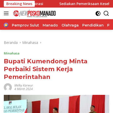
Langsung
mua Aspirasi
Breaking News
Sediakan Pemeriksaan Kesehatan, Reses 
ke
konten
Home
Pemprov Sulut
Manado
Olahraga
Pendidikan
Po
Beranda
Minahasa
Minahasa
Bupati Kumendong Minta
Perbaiki Sistem Kerja
Pemerintahan
Melky Karwur
4 Maret 2024