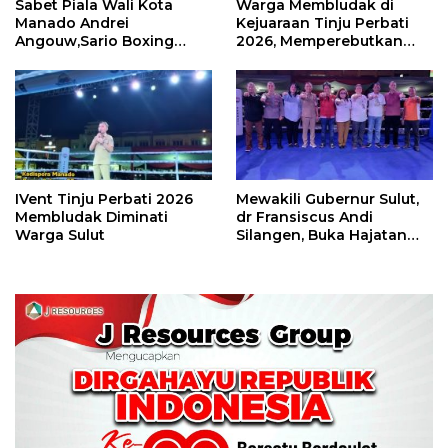
Sabet Piala Wali Kota
Warga Membludak di
Manado Andrei
Kejuaraan Tinju Perbati
Angouw,Sario Boxing
2026, Memperebutkan
Camp Juara Umum Tinju
Piala Wali Kota
Perbati 2026
IVent Tinju Perbati 2026
Mewakili Gubernur Sulut,
Membludak Diminati
dr Fransiscus Andi
Warga Sulut
Silangen, Buka Hajatan
Tinju Perbati Sulut,
Memperebutkan Piala
Wali Kota Manado