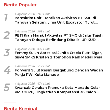
Berita Populer
1
4 Agustus 2026
763 Lihat
Bareskrim Polri Hentikan Aktivitas PT SMG di
Tanoyan Selatan, Lima Unit Excavator Turut
Diamankan
2
3 Agustus 2026
569 Lihat
PETI Kian Marak ! Aktivitas PT SMG di Jalur Tujuh
Tanoyan Diduga Berlindung Dibalik IUP KUD
Perintis
3
1 Agustus 2026
537 Lihat
Femmy Suluh Apresiasi Junita Cracia Putri Sigar,
Siswi SMKS Kristen 2 Tomohon Raih Medali Perak
LKS Dikmen Nasional 2026
4
4 Agustus 2026
517 Lihat
Forward Sulut Resmi Bergabung Dengan Wadah
Pokja PWI Kota Manado
5
4 Agustus 2026
474 Lihat
Kwarcab Gerakan Pramuka Kota Manado Gelar
KMD 2026, Tingkatkan Kompetensi 36 Calon
Pembina Pramuka
Berita Kriminal