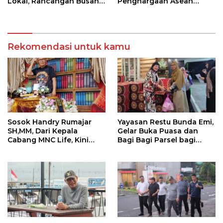
Lokal, Rancangan Busana
Penghargaan Asean
Usung Sustainable
Women Enterpreuner
Fashion
Network di Kamboja
Rekomendasi untuk kamu
Sosok Handry Rumajar
Yayasan Restu Bunda Emi,
SH,MM, Dari Kepala
Gelar Buka Puasa dan
Cabang MNC Life, Kini
Bagi Bagi Parsel bagi
Fokus Ke Profesional
Karyawan SPPG di Ciater
Fotografi
dan Serpong