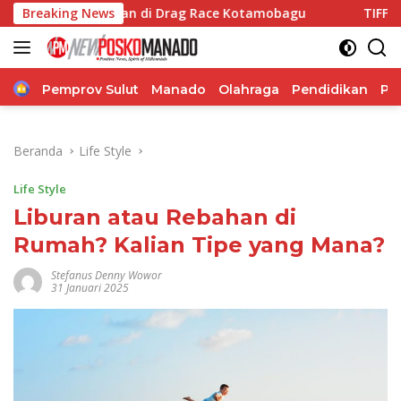
Langsung
elakaan di Drag Race Kotamobagu
Breaking News
TIFF 2026 Hadirkan 
ke
konten
Home
Pemprov Sulut
Manado
Olahraga
Pendidikan
Po
Beranda
Life Style
Life Style
Liburan atau Rebahan di
Rumah? Kalian Tipe yang Mana?
Stefanus Denny Wowor
31 Januari 2025