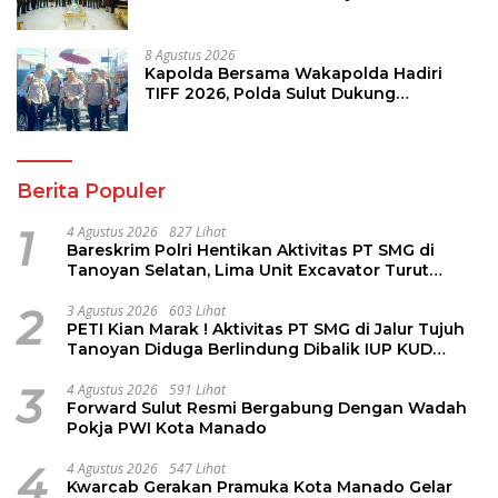
Bersama Bangun Sulut
8 Agustus 2026
Kapolda Bersama Wakapolda Hadiri
TIFF 2026, Polda Sulut Dukung
Pariwisata dan Jamin Keamanan
Berita Populer
1
4 Agustus 2026
827 Lihat
Bareskrim Polri Hentikan Aktivitas PT SMG di
Tanoyan Selatan, Lima Unit Excavator Turut
Diamankan
2
3 Agustus 2026
603 Lihat
PETI Kian Marak ! Aktivitas PT SMG di Jalur Tujuh
Tanoyan Diduga Berlindung Dibalik IUP KUD
Perintis
3
4 Agustus 2026
591 Lihat
Forward Sulut Resmi Bergabung Dengan Wadah
Pokja PWI Kota Manado
4
4 Agustus 2026
547 Lihat
Kwarcab Gerakan Pramuka Kota Manado Gelar