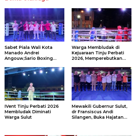
Sabet Piala Wali Kota
Warga Membludak di
Manado Andrei
Kejuaraan Tinju Perbati
Angouw,Sario Boxing
2026, Memperebutkan
Camp Juara Umum Tinju
Piala Wali Kota
Perbati 2026
IVent Tinju Perbati 2026
Mewakili Gubernur Sulut,
Membludak Diminati
dr Fransiscus Andi
Warga Sulut
Silangen, Buka Hajatan
Tinju Perbati Sulut,
Memperebutkan Piala
Wali Kota Manado