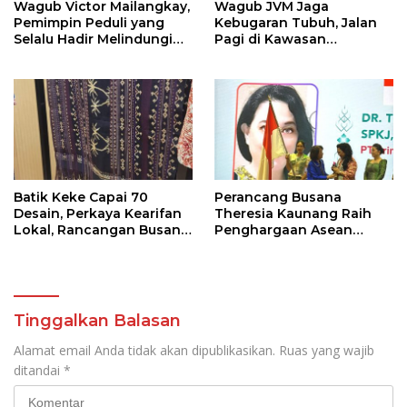
Wagub Victor Mailangkay,
Wagub JVM Jaga
Pemimpin Peduli yang
Kebugaran Tubuh, Jalan
Selalu Hadir Melindungi
Pagi di Kawasan
Warga Pesisir
Megamas
Batik Keke Capai 70
Perancang Busana
Desain, Perkaya Kearifan
Theresia Kaunang Raih
Lokal, Rancangan Busana
Penghargaan Asean
Usung Sustainable
Women Enterpreuner
Fashion
Network di Kamboja
Tinggalkan Balasan
Alamat email Anda tidak akan dipublikasikan.
Ruas yang wajib
ditandai
*