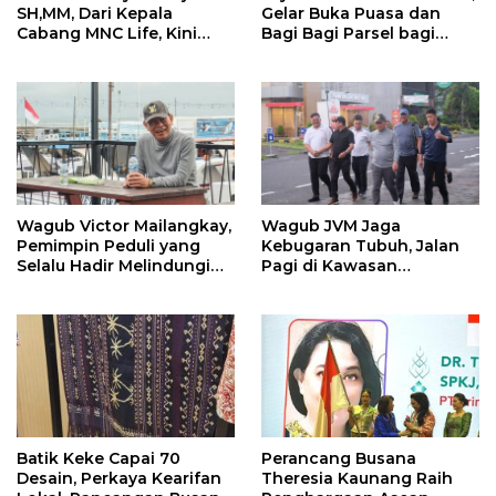
SH,MM, Dari Kepala
Gelar Buka Puasa dan
Cabang MNC Life, Kini
Bagi Bagi Parsel bagi
Fokus Ke Profesional
Karyawan SPPG di Ciater
Fotografi
dan Serpong
Wagub Victor Mailangkay,
Wagub JVM Jaga
Pemimpin Peduli yang
Kebugaran Tubuh, Jalan
Selalu Hadir Melindungi
Pagi di Kawasan
Warga Pesisir
Megamas
Batik Keke Capai 70
Perancang Busana
Desain, Perkaya Kearifan
Theresia Kaunang Raih