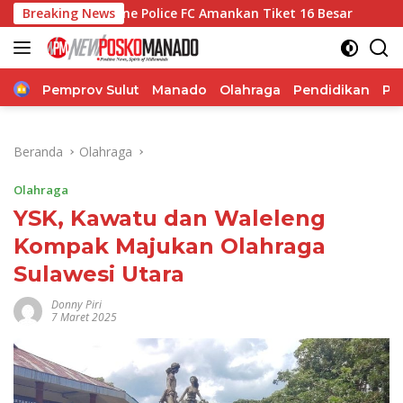
Langsung
1, Marine Police FC Amankan Tiket 16 Besar
Breaking News
Sosok Hand
ke
konten
Home
Pemprov Sulut
Manado
Olahraga
Pendidikan
Po
Beranda
Olahraga
Olahraga
YSK, Kawatu dan Waleleng
Kompak Majukan Olahraga
Sulawesi Utara
Donny Piri
7 Maret 2025