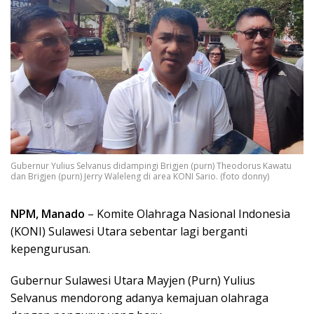
Gubernur Yulius Selvanus didampingi Brigjen (purn) Theodorus Kawatu
dan Brigjen (purn) Jerry Waleleng di area KONI Sario. (foto donny)
NPM, Manado
– Komite Olahraga Nasional Indonesia
(KONI) Sulawesi Utara sebentar lagi berganti
kepengurusan.
Gubernur Sulawesi Utara Mayjen (Purn) Yulius
Selvanus mendorong adanya kemajuan olahraga