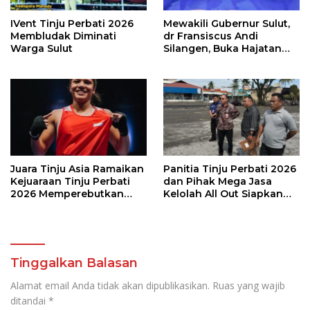
IVent Tinju Perbati 2026
Mewakili Gubernur Sulut,
Membludak Diminati
dr Fransiscus Andi
Warga Sulut
Silangen, Buka Hajatan
Tinju Perbati Sulut,
Memperebutkan Piala
Wali Kota Manado
Juara Tinju Asia Ramaikan
Panitia Tinju Perbati 2026
Kejuaraan Tinju Perbati
dan Pihak Mega Jasa
2026 Memperebutkan
Kelolah All Out Siapkan
Piala Wali Kota Manado
Lokasi Pertandingan
Tinggalkan Balasan
Alamat email Anda tidak akan dipublikasikan.
Ruas yang wajib
ditandai
*