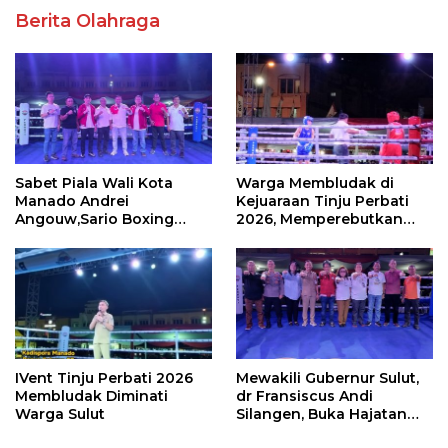
Berita Olahraga
Sabet Piala Wali Kota
Warga Membludak di
Manado Andrei
Kejuaraan Tinju Perbati
Angouw,Sario Boxing
2026, Memperebutkan
Camp Juara Umum Tinju
Piala Wali Kota
Perbati 2026
IVent Tinju Perbati 2026
Mewakili Gubernur Sulut,
Membludak Diminati
dr Fransiscus Andi
Warga Sulut
Silangen, Buka Hajatan
Tinju Perbati Sulut,