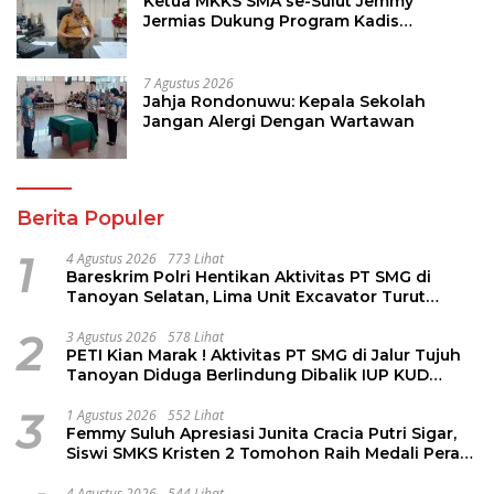
Ketua MKKS SMA se-Sulut Jemmy
Jermias Dukung Program Kadis
Pendidikan Sulut
7 Agustus 2026
Jahja Rondonuwu: Kepala Sekolah
Jangan Alergi Dengan Wartawan
Berita Populer
1
4 Agustus 2026
773 Lihat
Bareskrim Polri Hentikan Aktivitas PT SMG di
Tanoyan Selatan, Lima Unit Excavator Turut
Diamankan
2
3 Agustus 2026
578 Lihat
PETI Kian Marak ! Aktivitas PT SMG di Jalur Tujuh
Tanoyan Diduga Berlindung Dibalik IUP KUD
Perintis
3
1 Agustus 2026
552 Lihat
Femmy Suluh Apresiasi Junita Cracia Putri Sigar,
Siswi SMKS Kristen 2 Tomohon Raih Medali Perak
LKS Dikmen Nasional 2026
4 Agustus 2026
544 Lihat