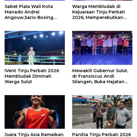
Sabet Piala Wali Kota
Warga Membludak di
Manado Andrei
Kejuaraan Tinju Perbati
Angouw,Sario Boxing
2026, Memperebutkan
Camp Juara Umum Tinju
Piala Wali Kota
Perbati 2026
IVent Tinju Perbati 2026
Mewakili Gubernur Sulut,
Membludak Diminati
dr Fransiscus Andi
Warga Sulut
Silangen, Buka Hajatan
Tinju Perbati Sulut,
Memperebutkan Piala
Wali Kota Manado
Juara Tinju Asia Ramaikan
Panitia Tinju Perbati 2026