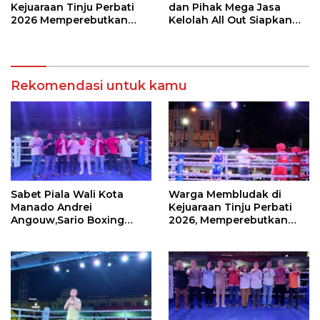
Kejuaraan Tinju Perbati
dan Pihak Mega Jasa
2026 Memperebutkan
Kelolah All Out Siapkan
Piala Wali Kota Manado
Lokasi Pertandingan
Rekomendasi untuk kamu
Sabet Piala Wali Kota
Warga Membludak di
Manado Andrei
Kejuaraan Tinju Perbati
Angouw,Sario Boxing
2026, Memperebutkan
Camp Juara Umum Tinju
Piala Wali Kota
Perbati 2026