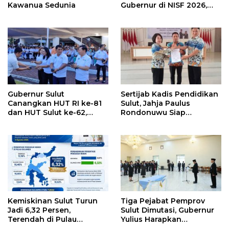
Kawanua Sedunia
Gubernur di NISF 2026,
Sulut Tawarkan Pasifik
Gateway dan Hilirisasi
Kelapa ke Investor
Gubernur Sulut
Sertijab Kadis Pendidikan
Canangkan HUT RI ke-81
Sulut, Jahja Paulus
dan HUT Sulut ke-62,
Rondonuwu Siap
Luncurkan Keringanan
Lanjutkan Program
Merdeka, Bebas Pajak
Strategis Pendidikan
Kendaraan
Kemiskinan Sulut Turun
Tiga Pejabat Pemprov
Jadi 6,32 Persen,
Sulut Dimutasi, Gubernur
Terendah di Pulau
Yulius Harapkan
Sulawesi
Kolaborasi Solid Antar