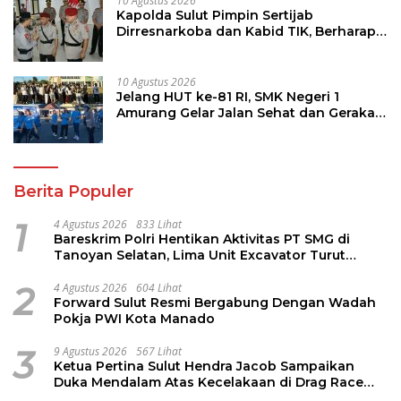
10 Agustus 2026
Kapolda Sulut Pimpin Sertijab
Dirresnarkoba dan Kabid TIK, Berharap
Bawa Semangat Baru Dalam
Laksanakan Tugas
10 Agustus 2026
Jelang HUT ke-81 RI, SMK Negeri 1
Amurang Gelar Jalan Sehat dan Gerakan
Pungut Sampah
Berita Populer
1
4 Agustus 2026
833 Lihat
Bareskrim Polri Hentikan Aktivitas PT SMG di
Tanoyan Selatan, Lima Unit Excavator Turut
Diamankan
2
4 Agustus 2026
604 Lihat
Forward Sulut Resmi Bergabung Dengan Wadah
Pokja PWI Kota Manado
3
9 Agustus 2026
567 Lihat
Ketua Pertina Sulut Hendra Jacob Sampaikan
Duka Mendalam Atas Kecelakaan di Drag Race
Kotamobagu