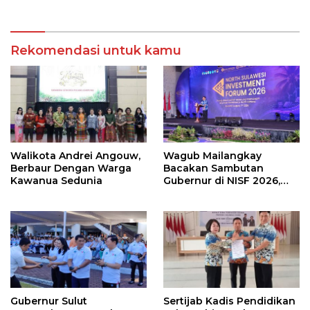
SKPD
Rekomendasi untuk kamu
Walikota Andrei Angouw,
Wagub Mailangkay
Berbaur Dengan Warga
Bacakan Sambutan
Kawanua Sedunia
Gubernur di NISF 2026,
Sulut Tawarkan Pasifik
Gateway dan Hilirisasi
Kelapa ke Investor
Gubernur Sulut
Sertijab Kadis Pendidikan