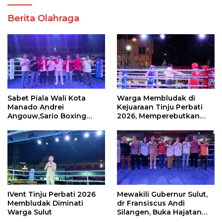
Berita Olahraga
Sabet Piala Wali Kota
Warga Membludak di
Manado Andrei
Kejuaraan Tinju Perbati
Angouw,Sario Boxing
2026, Memperebutkan
Camp Juara Umum Tinju
Piala Wali Kota
Perbati 2026
IVent Tinju Perbati 2026
Mewakili Gubernur Sulut,
Membludak Diminati
dr Fransiscus Andi
Warga Sulut
Silangen, Buka Hajatan
Tinju Perbati Sulut,