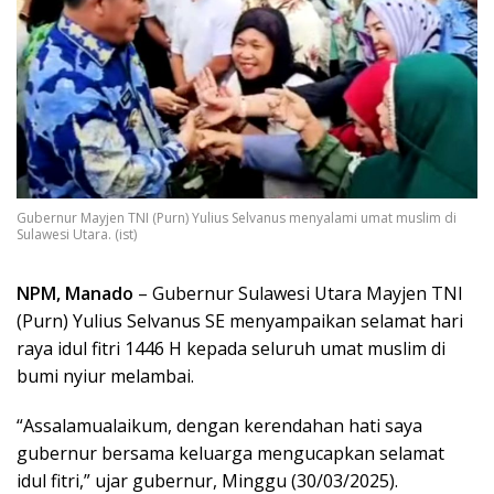
Gubernur Mayjen TNI (Purn) Yulius Selvanus menyalami umat muslim di
Sulawesi Utara. (ist)
NPM, Manado
– Gubernur Sulawesi Utara Mayjen TNI
(Purn) Yulius Selvanus SE menyampaikan selamat hari
raya idul fitri 1446 H kepada seluruh umat muslim di
bumi nyiur melambai.
“Assalamualaikum, dengan kerendahan hati saya
gubernur bersama keluarga mengucapkan selamat
idul fitri,” ujar gubernur, Minggu (30/03/2025).