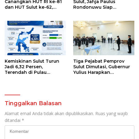
Canangkan HUT RI ke-81
Sulut, Jahja Paulus
dan HUT Sulut ke-62,
Rondonuwu Siap
Luncurkan Keringanan
Lanjutkan Program
Merdeka, Bebas Pajak
Strategis Pendidikan
Kendaraan
Kemiskinan Sulut Turun
Tiga Pejabat Pemprov
Jadi 6,32 Persen,
Sulut Dimutasi, Gubernur
Terendah di Pulau
Yulius Harapkan
Sulawesi
Kolaborasi Solid Antar
SKPD
Tinggalkan Balasan
Alamat email Anda tidak akan dipublikasikan.
Ruas yang wajib
ditandai
*