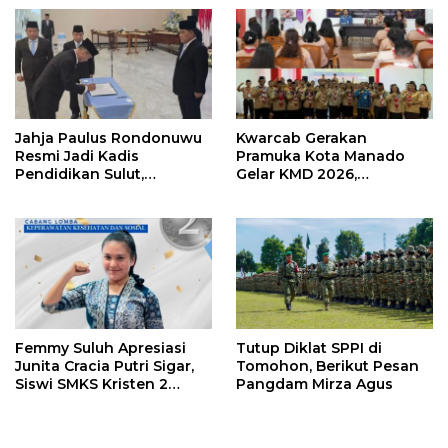
Strategis Pendidikan
Kampus Kondusif
Jahja Paulus Rondonuwu
Kwarcab Gerakan
Resmi Jadi Kadis
Pramuka Kota Manado
Pendidikan Sulut,
Gelar KMD 2026,
Gantikan Femmy J Suluh
Tingkatkan Kompetensi
36 Calon Pembina
Pramuka
Femmy Suluh Apresiasi
Tutup Diklat SPPI di
Junita Cracia Putri Sigar,
Tomohon, Berikut Pesan
Siswi SMKS Kristen 2
Pangdam Mirza Agus
Tomohon Raih Medali
Perak LKS Dikmen
Nasional 2026