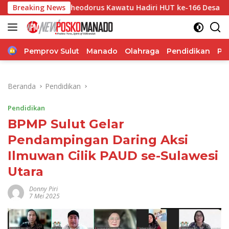
Langsung
p Theodorus Kawatu Hadiri HUT ke-166 Desa Malola, Resmikan
Breaking News
ke
konten
Home
Pemprov Sulut
Manado
Olahraga
Pendidikan
Po
Beranda
Pendidikan
Pendidikan
BPMP Sulut Gelar
Pendampingan Daring Aksi
Ilmuwan Cilik PAUD se-Sulawesi
Utara
Donny Piri
7 Mei 2025