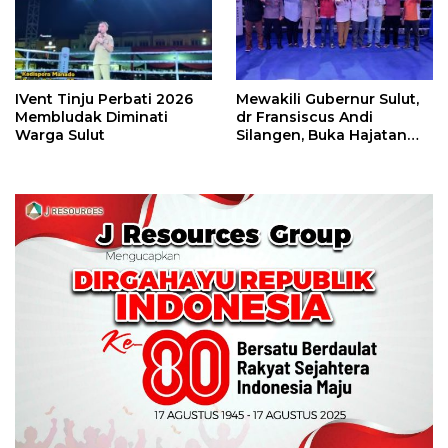
IVent Tinju Perbati 2026
Mewakili Gubernur Sulut,
Membludak Diminati
dr Fransiscus Andi
Warga Sulut
Silangen, Buka Hajatan
Tinju Perbati Sulut,
Memperebutkan Piala
Wali Kota Manado