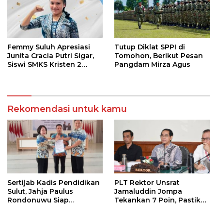
Femmy Suluh Apresiasi
Tutup Diklat SPPI di
Junita Cracia Putri Sigar,
Tomohon, Berikut Pesan
Siswi SMKS Kristen 2
Pangdam Mirza Agus
Tomohon Raih Medali
Perak LKS Dikmen
Nasional 2026
Rekomendasi untuk kamu
Sertijab Kadis Pendidikan
PLT Rektor Unsrat
Sulut, Jahja Paulus
Jamaluddin Jompa
Rondonuwu Siap
Tekankan 7 Poin, Pastikan
Lanjutkan Program
Layanan Akademik dan