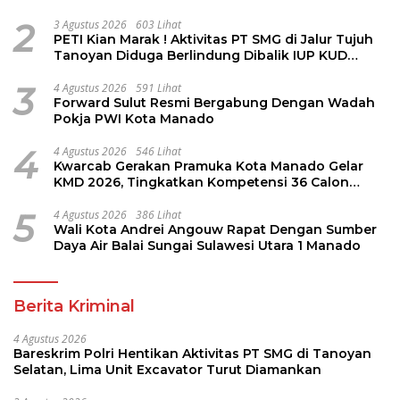
Diamankan
2
3 Agustus 2026
603 Lihat
PETI Kian Marak ! Aktivitas PT SMG di Jalur Tujuh
Tanoyan Diduga Berlindung Dibalik IUP KUD
Perintis
3
4 Agustus 2026
591 Lihat
Forward Sulut Resmi Bergabung Dengan Wadah
Pokja PWI Kota Manado
4
4 Agustus 2026
546 Lihat
Kwarcab Gerakan Pramuka Kota Manado Gelar
KMD 2026, Tingkatkan Kompetensi 36 Calon
Pembina Pramuka
5
4 Agustus 2026
386 Lihat
Wali Kota Andrei Angouw Rapat Dengan Sumber
Daya Air Balai Sungai Sulawesi Utara 1 Manado
Berita Kriminal
4 Agustus 2026
Bareskrim Polri Hentikan Aktivitas PT SMG di Tanoyan
Selatan, Lima Unit Excavator Turut Diamankan