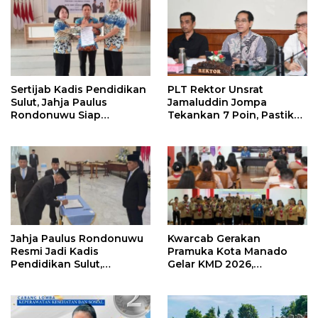
Sertijab Kadis Pendidikan
PLT Rektor Unsrat
Sulut, Jahja Paulus
Jamaluddin Jompa
Rondonuwu Siap
Tekankan 7 Poin, Pastikan
Lanjutkan Program
Layanan Akademik dan
Strategis Pendidikan
Kampus Kondusif
Jahja Paulus Rondonuwu
Kwarcab Gerakan
Resmi Jadi Kadis
Pramuka Kota Manado
Pendidikan Sulut,
Gelar KMD 2026,
Gantikan Femmy J Suluh
Tingkatkan Kompetensi
36 Calon Pembina
Pramuka