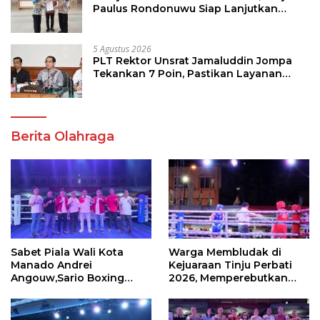
Paulus Rondonuwu Siap Lanjutkan
Program Strategis Pendidikan
5 Agustus 2026
PLT Rektor Unsrat Jamaluddin Jompa
Tekankan 7 Poin, Pastikan Layanan
Akademik dan Kampus Kondusif
Berita Olahraga
Sabet Piala Wali Kota
Warga Membludak di
Manado Andrei
Kejuaraan Tinju Perbati
Angouw,Sario Boxing
2026, Memperebutkan
Camp Juara Umum Tinju
Piala Wali Kota
Perbati 2026