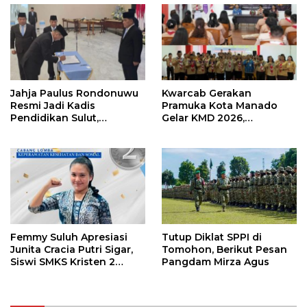
Jahja Paulus Rondonuwu
Kwarcab Gerakan
Resmi Jadi Kadis
Pramuka Kota Manado
Pendidikan Sulut,
Gelar KMD 2026,
Gantikan Femmy J Suluh
Tingkatkan Kompetensi
36 Calon Pembina
Pramuka
Femmy Suluh Apresiasi
Tutup Diklat SPPI di
Junita Cracia Putri Sigar,
Tomohon, Berikut Pesan
Siswi SMKS Kristen 2
Pangdam Mirza Agus
Tomohon Raih Medali
Perak LKS Dikmen
Nasional 2026