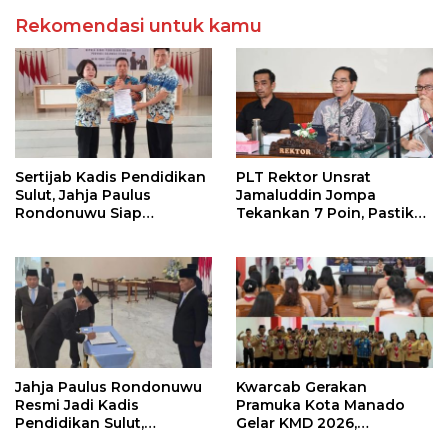
Rekomendasi untuk kamu
Sertijab Kadis Pendidikan
PLT Rektor Unsrat
Sulut, Jahja Paulus
Jamaluddin Jompa
Rondonuwu Siap
Tekankan 7 Poin, Pastikan
Lanjutkan Program
Layanan Akademik dan
Strategis Pendidikan
Kampus Kondusif
Jahja Paulus Rondonuwu
Kwarcab Gerakan
Resmi Jadi Kadis
Pramuka Kota Manado
Pendidikan Sulut,
Gelar KMD 2026,
Gantikan Femmy J Suluh
Tingkatkan Kompetensi