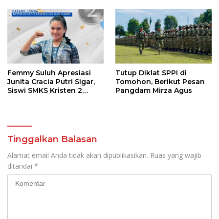
36 Calon Pembina
Pramuka
Femmy Suluh Apresiasi
Tutup Diklat SPPI di
Junita Cracia Putri Sigar,
Tomohon, Berikut Pesan
Siswi SMKS Kristen 2
Pangdam Mirza Agus
Tomohon Raih Medali
Perak LKS Dikmen
Nasional 2026
Tinggalkan Balasan
Alamat email Anda tidak akan dipublikasikan.
Ruas yang wajib
ditandai
*