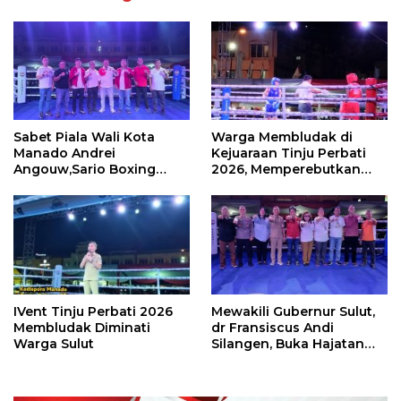
Sabet Piala Wali Kota
Warga Membludak di
Manado Andrei
Kejuaraan Tinju Perbati
Angouw,Sario Boxing
2026, Memperebutkan
Camp Juara Umum Tinju
Piala Wali Kota
Perbati 2026
IVent Tinju Perbati 2026
Mewakili Gubernur Sulut,
Membludak Diminati
dr Fransiscus Andi
Warga Sulut
Silangen, Buka Hajatan
Tinju Perbati Sulut,
Memperebutkan Piala
Wali Kota Manado