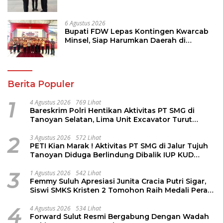
Program Strategis Pendidikan
6 Agustus 2026
Bupati FDW Lepas Kontingen Kwarcab
Minsel, Siap Harumkan Daerah di
Jambore Nasional XII
Berita Populer
1
4 Agustus 2026
769 Lihat
Bareskrim Polri Hentikan Aktivitas PT SMG di
Tanoyan Selatan, Lima Unit Excavator Turut
Diamankan
2
3 Agustus 2026
572 Lihat
PETI Kian Marak ! Aktivitas PT SMG di Jalur Tujuh
Tanoyan Diduga Berlindung Dibalik IUP KUD
Perintis
3
1 Agustus 2026
542 Lihat
Femmy Suluh Apresiasi Junita Cracia Putri Sigar,
Siswi SMKS Kristen 2 Tomohon Raih Medali Perak
LKS Dikmen Nasional 2026
4
4 Agustus 2026
534 Lihat
Forward Sulut Resmi Bergabung Dengan Wadah