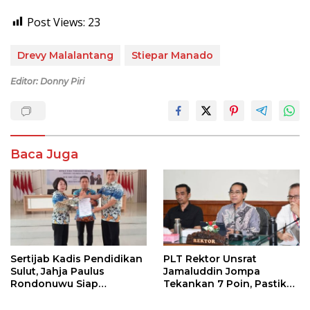
Post Views:
23
Drevy Malalantang
Stiepar Manado
Editor: Donny Piri
Baca Juga
Sertijab Kadis Pendidikan
PLT Rektor Unsrat
Sulut, Jahja Paulus
Jamaluddin Jompa
Rondonuwu Siap
Tekankan 7 Poin, Pastikan
Lanjutkan Program
Layanan Akademik dan
Strategis Pendidikan
Kampus Kondusif