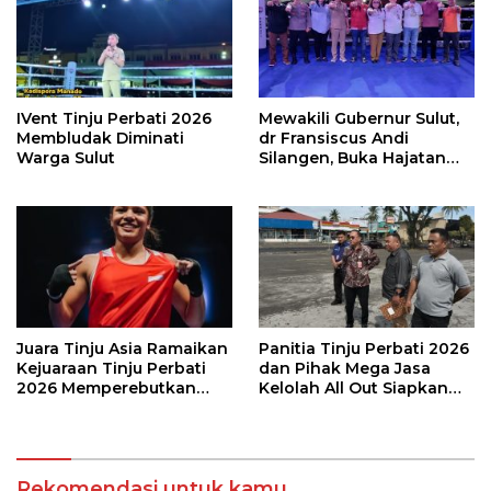
IVent Tinju Perbati 2026
Mewakili Gubernur Sulut,
Membludak Diminati
dr Fransiscus Andi
Warga Sulut
Silangen, Buka Hajatan
Tinju Perbati Sulut,
Memperebutkan Piala
Wali Kota Manado
Juara Tinju Asia Ramaikan
Panitia Tinju Perbati 2026
Kejuaraan Tinju Perbati
dan Pihak Mega Jasa
2026 Memperebutkan
Kelolah All Out Siapkan
Piala Wali Kota Manado
Lokasi Pertandingan
Rekomendasi untuk kamu