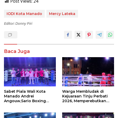
Post Views:
24
IODI Kota Manado
Mercy Lateka
Editor: Donny Piri
Baca Juga
Sabet Piala Wali Kota
Warga Membludak di
Manado Andrei
Kejuaraan Tinju Perbati
Angouw,Sario Boxing
2026, Memperebutkan
Camp Juara Umum Tinju
Piala Wali Kota
Perbati 2026