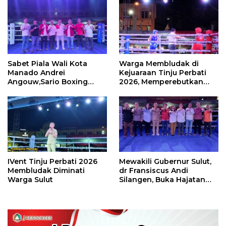
Sabet Piala Wali Kota
Warga Membludak di
Manado Andrei
Kejuaraan Tinju Perbati
Angouw,Sario Boxing
2026, Memperebutkan
Camp Juara Umum Tinju
Piala Wali Kota
Perbati 2026
IVent Tinju Perbati 2026
Mewakili Gubernur Sulut,
Membludak Diminati
dr Fransiscus Andi
Warga Sulut
Silangen, Buka Hajatan
Tinju Perbati Sulut,
Memperebutkan Piala
Wali Kota Manado