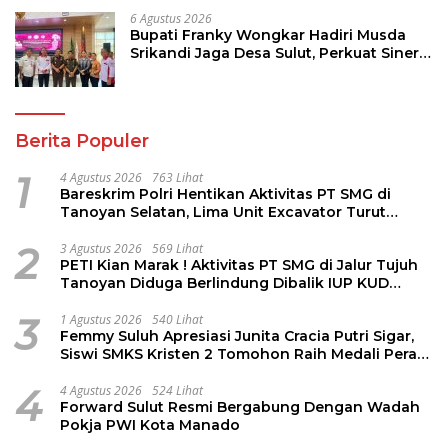
6 Agustus 2026
Bupati Franky Wongkar Hadiri Musda
Srikandi Jaga Desa Sulut, Perkuat Sinergi
Bangun Desa
Berita Populer
1
4 Agustus 2026
763 Lihat
Bareskrim Polri Hentikan Aktivitas PT SMG di
Tanoyan Selatan, Lima Unit Excavator Turut
Diamankan
2
3 Agustus 2026
569 Lihat
PETI Kian Marak ! Aktivitas PT SMG di Jalur Tujuh
Tanoyan Diduga Berlindung Dibalik IUP KUD
Perintis
3
1 Agustus 2026
540 Lihat
Femmy Suluh Apresiasi Junita Cracia Putri Sigar,
Siswi SMKS Kristen 2 Tomohon Raih Medali Perak
LKS Dikmen Nasional 2026
4
4 Agustus 2026
524 Lihat
Forward Sulut Resmi Bergabung Dengan Wadah
Pokja PWI Kota Manado