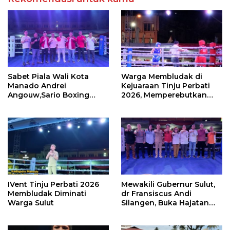
Sabet Piala Wali Kota
Warga Membludak di
Manado Andrei
Kejuaraan Tinju Perbati
Angouw,Sario Boxing
2026, Memperebutkan
Camp Juara Umum Tinju
Piala Wali Kota
Perbati 2026
IVent Tinju Perbati 2026
Mewakili Gubernur Sulut,
Membludak Diminati
dr Fransiscus Andi
Warga Sulut
Silangen, Buka Hajatan
Tinju Perbati Sulut,
Memperebutkan Piala