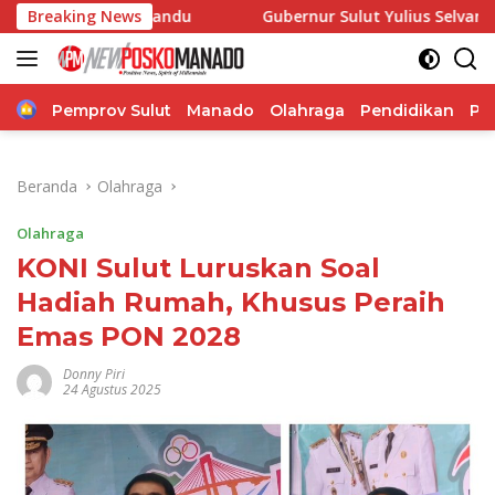
Langsung
 Posyandu
Breaking News
Gubernur Sulut Yulius Selvanus Terima Audie
ke
konten
Home
Pemprov Sulut
Manado
Olahraga
Pendidikan
Po
Beranda
Olahraga
Olahraga
KONI Sulut Luruskan Soal
Hadiah Rumah, Khusus Peraih
Emas PON 2028
Donny Piri
24 Agustus 2025