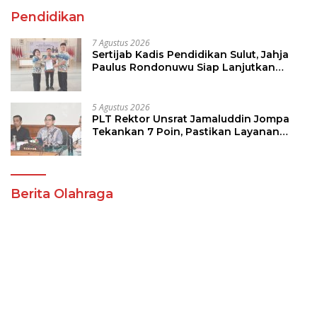
5 Agustus 2026
PLT Rektor Unsrat Jamaluddin Jompa
Tekankan 7 Poin, Pastikan Layanan
Akademik dan Kampus Kondusif
Berita Olahraga
Sabet Piala Wali Kota
Warga Membludak di
Manado Andrei
Kejuaraan Tinju Perbati
Angouw,Sario Boxing
2026, Memperebutkan
Camp Juara Umum Tinju
Piala Wali Kota
Perbati 2026