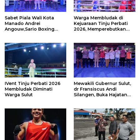
Sabet Piala Wali Kota
Warga Membludak di
Manado Andrei
Kejuaraan Tinju Perbati
Angouw,Sario Boxing
2026, Memperebutkan
Camp Juara Umum Tinju
Piala Wali Kota
Perbati 2026
IVent Tinju Perbati 2026
Mewakili Gubernur Sulut,
Membludak Diminati
dr Fransiscus Andi
Warga Sulut
Silangen, Buka Hajatan
Tinju Perbati Sulut,
Memperebutkan Piala
Wali Kota Manado