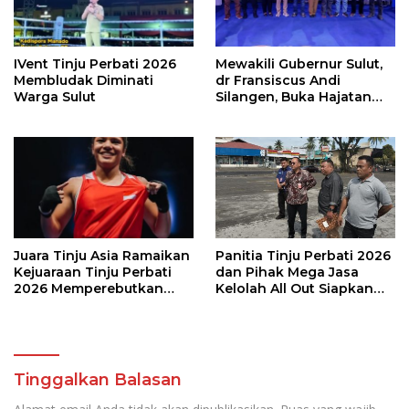
IVent Tinju Perbati 2026
Mewakili Gubernur Sulut,
Membludak Diminati
dr Fransiscus Andi
Warga Sulut
Silangen, Buka Hajatan
Tinju Perbati Sulut,
Memperebutkan Piala
Wali Kota Manado
Juara Tinju Asia Ramaikan
Panitia Tinju Perbati 2026
Kejuaraan Tinju Perbati
dan Pihak Mega Jasa
2026 Memperebutkan
Kelolah All Out Siapkan
Piala Wali Kota Manado
Lokasi Pertandingan
Tinggalkan Balasan