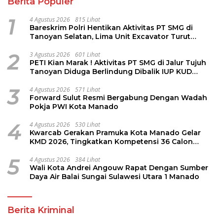
Perintis
3
4 Agustus 2026
571 Lihat
Forward Sulut Resmi Bergabung Dengan Wadah
Pokja PWI Kota Manado
4
4 Agustus 2026
530 Lihat
Kwarcab Gerakan Pramuka Kota Manado Gelar
KMD 2026, Tingkatkan Kompetensi 36 Calon
Pembina Pramuka
5
4 Agustus 2026
384 Lihat
Wali Kota Andrei Angouw Rapat Dengan Sumber
Daya Air Balai Sungai Sulawesi Utara 1 Manado
Berita Kriminal
4 Agustus 2026
Bareskrim Polri Hentikan Aktivitas PT SMG di Tanoyan
Selatan, Lima Unit Excavator Turut Diamankan
3 Agustus 2026
PETI Kian Marak ! Aktivitas PT SMG di Jalur Tujuh
Tanoyan Diduga Berlindung Dibalik IUP KUD Perintis