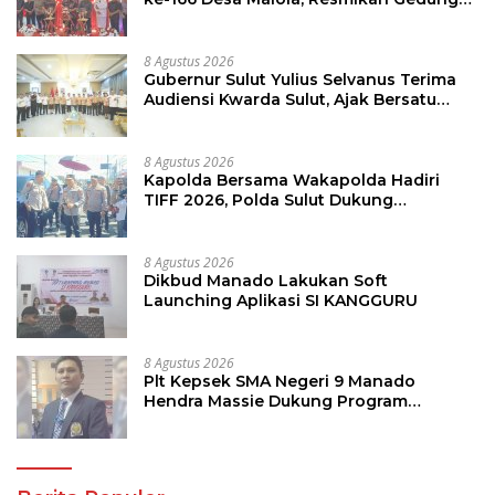
Kapolda Bersama Wakapolda Hadiri
TIFF 2026, Polda Sulut Dukung
Pariwisata dan Jamin Keamanan
8 Agustus 2026
Dikbud Manado Lakukan Soft
Launching Aplikasi SI KANGGURU
8 Agustus 2026
Plt Kepsek SMA Negeri 9 Manado
Hendra Massie Dukung Program
Pendidikan Kadis Dikda Sulut Jahja
Rondonuwu
Berita Populer
1
4 Agustus 2026
815 Lihat
Bareskrim Polri Hentikan Aktivitas PT SMG di
Tanoyan Selatan, Lima Unit Excavator Turut
Diamankan
2
3 Agustus 2026
601 Lihat
PETI Kian Marak ! Aktivitas PT SMG di Jalur Tujuh
Tanoyan Diduga Berlindung Dibalik IUP KUD