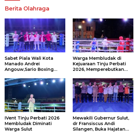
Berita Olahraga
Sabet Piala Wali Kota
Warga Membludak di
Manado Andrei
Kejuaraan Tinju Perbati
Angouw,Sario Boxing
2026, Memperebutkan
Camp Juara Umum Tinju
Piala Wali Kota
Perbati 2026
IVent Tinju Perbati 2026
Mewakili Gubernur Sulut,
Membludak Diminati
dr Fransiscus Andi
Warga Sulut
Silangen, Buka Hajatan
Tinju Perbati Sulut,