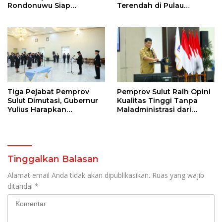
Rondonuwu Siap
Terendah di Pulau
Lanjutkan Program
Sulawesi
Strategis Pendidikan
Tiga Pejabat Pemprov
Pemprov Sulut Raih Opini
Sulut Dimutasi, Gubernur
Kualitas Tinggi Tanpa
Yulius Harapkan
Maladministrasi dari
Kolaborasi Solid Antar
Ombudsman RI
SKPD
Tinggalkan Balasan
Alamat email Anda tidak akan dipublikasikan.
Ruas yang wajib
ditandai
*