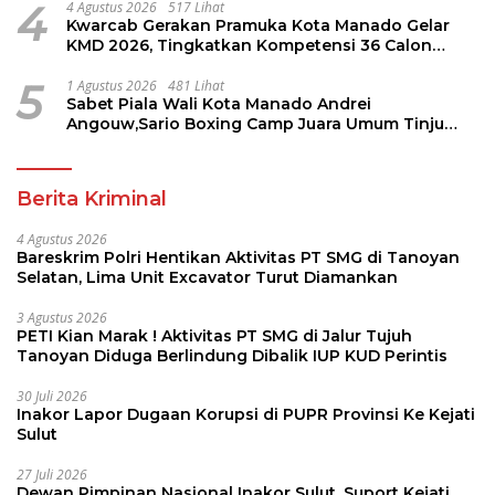
4
4 Agustus 2026
517 Lihat
Kwarcab Gerakan Pramuka Kota Manado Gelar
KMD 2026, Tingkatkan Kompetensi 36 Calon
Pembina Pramuka
5
1 Agustus 2026
481 Lihat
Sabet Piala Wali Kota Manado Andrei
Angouw,Sario Boxing Camp Juara Umum Tinju
Perbati 2026
Berita Kriminal
4 Agustus 2026
Bareskrim Polri Hentikan Aktivitas PT SMG di Tanoyan
Selatan, Lima Unit Excavator Turut Diamankan
3 Agustus 2026
PETI Kian Marak ! Aktivitas PT SMG di Jalur Tujuh
Tanoyan Diduga Berlindung Dibalik IUP KUD Perintis
30 Juli 2026
Inakor Lapor Dugaan Korupsi di PUPR Provinsi Ke Kejati
Sulut
27 Juli 2026
Dewan Pimpinan Nasional Inakor Sulut, Suport Kejati