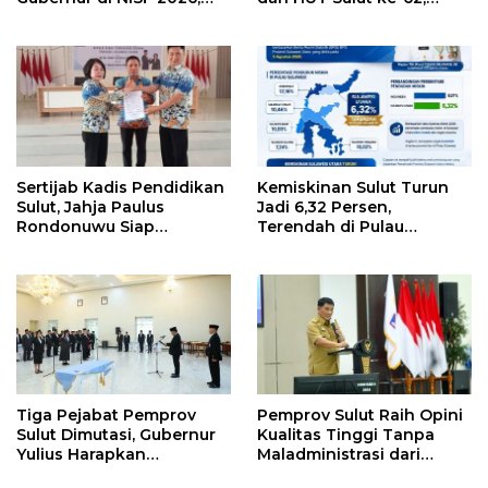
Sulut Tawarkan Pasifik
Luncurkan Keringanan
Gateway dan Hilirisasi
Merdeka, Bebas Pajak
Kelapa ke Investor
Kendaraan
Sertijab Kadis Pendidikan
Kemiskinan Sulut Turun
Sulut, Jahja Paulus
Jadi 6,32 Persen,
Rondonuwu Siap
Terendah di Pulau
Lanjutkan Program
Sulawesi
Strategis Pendidikan
Tiga Pejabat Pemprov
Pemprov Sulut Raih Opini
Sulut Dimutasi, Gubernur
Kualitas Tinggi Tanpa
Yulius Harapkan
Maladministrasi dari
Kolaborasi Solid Antar
Ombudsman RI