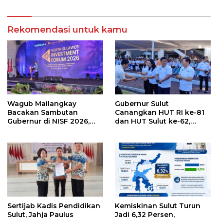
SKPD
Rekomendasi untuk kamu
Wagub Mailangkay
Gubernur Sulut
Bacakan Sambutan
Canangkan HUT RI ke-81
Gubernur di NISF 2026,
dan HUT Sulut ke-62,
Sulut Tawarkan Pasifik
Luncurkan Keringanan
Gateway dan Hilirisasi
Merdeka, Bebas Pajak
Kelapa ke Investor
Kendaraan
Sertijab Kadis Pendidikan
Kemiskinan Sulut Turun
Sulut, Jahja Paulus
Jadi 6,32 Persen,