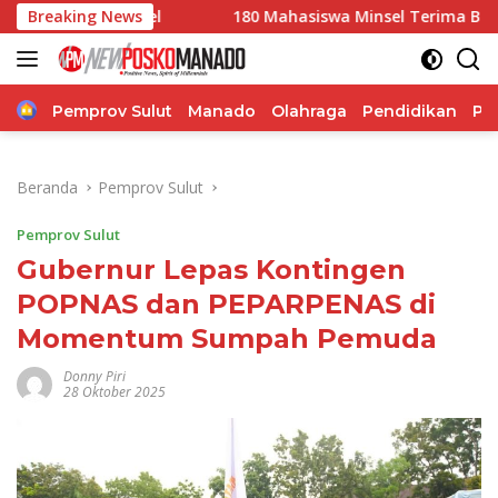
Langsung
sel
Breaking News
180 Mahasiswa Minsel Terima Bantuan Pendidikan
ke
konten
Home
Pemprov Sulut
Manado
Olahraga
Pendidikan
Po
Beranda
Pemprov Sulut
Pemprov Sulut
Gubernur Lepas Kontingen
POPNAS dan PEPARPENAS di
Momentum Sumpah Pemuda
Donny Piri
28 Oktober 2025