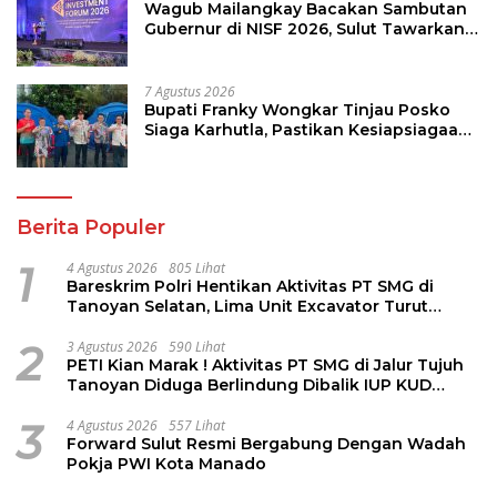
Wagub Mailangkay Bacakan Sambutan
Gubernur di NISF 2026, Sulut Tawarkan
Pasifik Gateway dan Hilirisasi Kelapa ke
Investor
7 Agustus 2026
Bupati Franky Wongkar Tinjau Posko
Siaga Karhutla, Pastikan Kesiapsiagaan
Hadapi Musim Kemarau
Berita Populer
1
4 Agustus 2026
805 Lihat
Bareskrim Polri Hentikan Aktivitas PT SMG di
Tanoyan Selatan, Lima Unit Excavator Turut
Diamankan
2
3 Agustus 2026
590 Lihat
PETI Kian Marak ! Aktivitas PT SMG di Jalur Tujuh
Tanoyan Diduga Berlindung Dibalik IUP KUD
Perintis
3
4 Agustus 2026
557 Lihat
Forward Sulut Resmi Bergabung Dengan Wadah
Pokja PWI Kota Manado