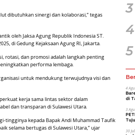
3
 dibutuhkan sinergi dan kolaborasi,” tegas
4
antik oleh Jaksa Agung Republik Indonesia ST.
025, di Gedung Kejaksaan Agung RI, Jakarta.
5
 rotasi, dan promosi adalah langkah penting
meningkatkan performa lembaga.
Ber
rganisasi untuk mendukung terwujudnya visi dan
4 Agu
Bare
di 
erkuat kerja sama lintas sektor dalam
Tur
el dan transparan di Sulawesi Utara.
3 Agu
PETI
ggi-tingginya kepada Bapak Andi Muhammad Taufik
Tuj
IUP 
ik selama bertugas di Sulawesi Utara,” ujar
30 Ju