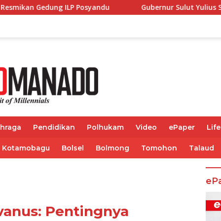
syandu
Gubernur Sulut Yulius Selvanus Terima Audiensi
ahraga
Pendidikan
Polhukam
Video
ePaper
Life
Kotamobagu
Bolsel
Bolmong
Tomohon
Talaud
eP
vanus: Pentingnya