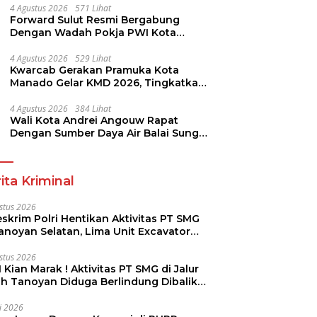
4 Agustus 2026
571 Lihat
Forward Sulut Resmi Bergabung
Dengan Wadah Pokja PWI Kota
Manado
4 Agustus 2026
529 Lihat
Kwarcab Gerakan Pramuka Kota
Manado Gelar KMD 2026, Tingkatkan
Kompetensi 36 Calon Pembina
Pramuka
4 Agustus 2026
384 Lihat
Wali Kota Andrei Angouw Rapat
Dengan Sumber Daya Air Balai Sungai
Sulawesi Utara 1 Manado
ita Kriminal
stus 2026
skrim Polri Hentikan Aktivitas PT SMG
Tanoyan Selatan, Lima Unit Excavator
ut Diamankan
stus 2026
 Kian Marak ! Aktivitas PT SMG di Jalur
uh Tanoyan Diduga Berlindung Dibalik
KUD Perintis
li 2026