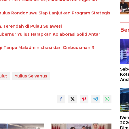
 Paulus Rondonuwu Siap Lanjutkan Program Strategis
n, Terendah di Pulau Sulawesi
Ber
ubernur Yulius Harapkan Kolaborasi Solid Antar
ggi Tanpa Maladministrasi dari Ombudsman RI
Sabe
Kot
ulut
Yulius Selvanus
And
Ang
Box
Umu
202
IVen
202
Dim