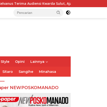
 Kwarda Sulut, Ajak Bersatu Bersama Bangun Sulut
Kapo
 Style
Opini
Lainnya
Sitaro
Sangihe
Minahasa
aper NEWPOSKOMANADO