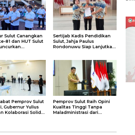
Sulu
Sertijab Kadis Pendidikan
r Sulut Canangkan
Sulut, Jahja Paulus
ke-81 dan HUT Sulut
Rondonuwu Siap Lanjutkan
Luncurkan
Program Strategis
nan Merdeka, Bebas
Pendidikan
endaraan
jabat Pemprov Sulut
Pemprov Sulut Raih Opini
i, Gubernur Yulius
Kualitas Tinggi Tanpa
n Kolaborasi Solid
Maladministrasi dari
KPD
Ombudsman RI