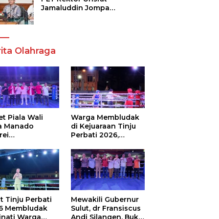
Jamaluddin Jompa
Tekankan 7 Poin, Pastikan
Layanan Akademik dan
Kampus Kondusif
ita Olahraga
t Piala Wali
Warga Membludak
a Manado
di Kejuaraan Tinju
rei
Perbati 2026,
ouw,Sario
Memperebutkan
ing Camp Juara
Piala Wali Kota
m Tinju Perbati
6
t Tinju Perbati
Mewakili Gubernur
6 Membludak
Sulut, dr Fransiscus
inati Warga
Andi Silangen, Buka