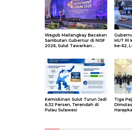
Wagub Mailangkay Bacakan
Gubernu
Sambutan Gubernur di NISF
HUT RI 
2026, Sulut Tawarkan
ke-62, 
Pasifik Gateway dan
Keringa
Hilirisasi Kelapa ke Investor
Pajak K
Kemiskinan Sulut Turun Jadi
Tiga Pe
6,32 Persen, Terendah di
Dimutas
Pulau Sulawesi
Harapka
Antar S