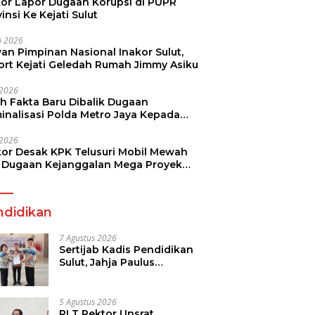
kor Lapor Dugaan Korupsi di PUPR
insi Ke Kejati Sulut
li 2026
an Pimpinan Nasional Inakor Sulut,
ort Kejati Geledah Rumah Jimmy Asiku
i 2026
ah Fakta Baru Dibalik Dugaan
minalisasi Polda Metro Jaya Kepada
see Monicha Elshaday
i 2026
kor Desak KPK Telusuri Mobil Mewah
 Dugaan Kejanggalan Mega Proyek
n di BPJN
ndidikan
7 Agustus 2026
Sertijab Kadis Pendidikan
Sulut, Jahja Paulus
Rondonuwu Siap Lanjutkan
Program Strategis
Pendidikan
5 Agustus 2026
PLT Rektor Unsrat