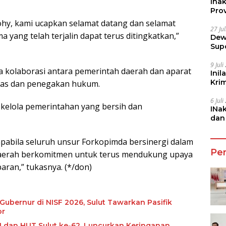
Ina
Prov
ohy, kami ucapkan selamat datang dan selamat
27 Ju
 yang telah terjalin dapat terus ditingkatkan,”
Dew
Sup
9 Jul
 kolaborasi antara pemerintah daerah dan aparat
Inil
Kri
tas dan penegakan hukum.
She
6 Jul
kelola pemerintahan yang bersih dan
INa
dan
Jala
pabila seluruh unsur Forkopimda bersinergi dalam
Pe
aerah berkomitmen untuk terus mendukung upaya
ran,” tukasnya. (*/don)
bernur di NISF 2026, Sulut Tawarkan Pasifik
or
1 dan HUT Sulut ke-62, Luncurkan Keringanan