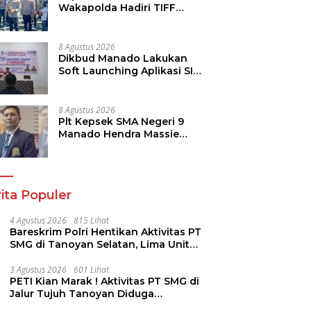
Wakapolda Hadiri TIFF
2026, Polda Sulut Dukung
Pariwisata dan Jamin
Keamanan
8 Agustus 2026
Dikbud Manado Lakukan
Soft Launching Aplikasi SI
KANGGURU
8 Agustus 2026
Plt Kepsek SMA Negeri 9
Manado Hendra Massie
Dukung Program
Pendidikan Kadis Dikda
Sulut Jahja Rondonuwu
ita Populer
4 Agustus 2026
815 Lihat
Bareskrim Polri Hentikan Aktivitas PT
SMG di Tanoyan Selatan, Lima Unit
Excavator Turut Diamankan
3 Agustus 2026
601 Lihat
PETI Kian Marak ! Aktivitas PT SMG di
Jalur Tujuh Tanoyan Diduga
Berlindung Dibalik IUP KUD Perintis