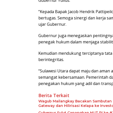
Gubernur Yulius.
“Kepada Bapak Jacob Hendrik Pattipeil
bertugas. Semoga sinergi dan kerja sama
ujar Gubernur.
Gubernur juga menegaskan pentingnya
penegak hukum dalam menjaga stabili
Kemudian mendukung terciptanya tata 
berintegritas.
“Sulawesi Utara dapat maju dan aman a
semangat kebersamaan. Pemerintah d
penegakan hukum yang adil dan transpa
Berita Terkait
Wagub Mailangkay Bacakan Sambutan Gu
Gateway dan Hilirisasi Kelapa ke Invest
Gubernur Sulut Canangkan HUT RI ke-8