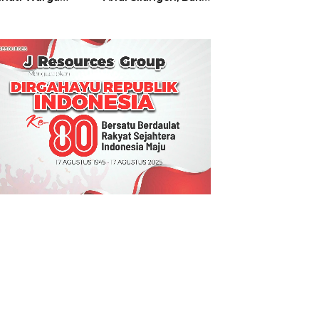
t
Hajatan Tinju
Perbati Sulut,
Memperebutkan
Piala Wali Kota
Manado