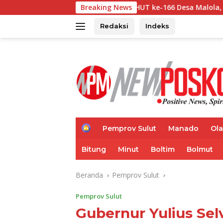
Langsung
watu Hadiri HUT ke-166 Desa Malola, Resmikan Gedung ILP Po
Breaking News
ke
konten
Redaksi
Indeks
H
Pemprov Sulut
Manado
Ol
o
m
Bitung
Minut
Boltim
Bolmut
e
Beranda
Pemprov Sulut
Pemprov Sulut
Gubernur Yulius Sel