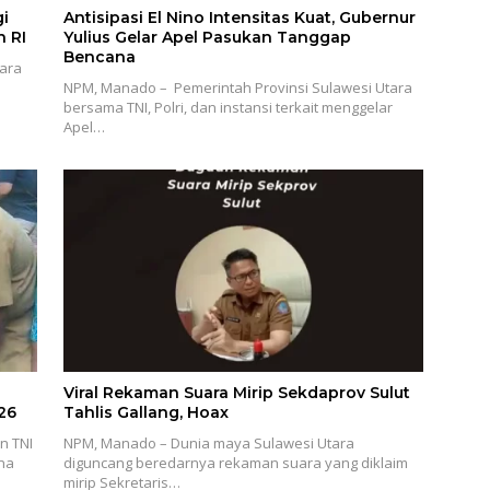
gi
Antisipasi El Nino Intensitas Kuat, Gubernur
 RI
Yulius Gelar Apel Pasukan Tanggap
Bencana
tara
NPM, Manado – Pemerintah Provinsi Sulawesi Utara
bersama TNI, Polri, dan instansi terkait menggelar
Apel…
Viral Rekaman Suara Mirip Sekdaprov Sulut
26
Tahlis Gallang, Hoax
n TNI
NPM, Manado – Dunia maya Sulawesi Utara
ina
diguncang beredarnya rekaman suara yang diklaim
mirip Sekretaris…