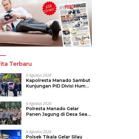
ita Terbaru
6 Agustus 2026
Kapolresta Manado Sambut
Kunjungan PID Divisi Humas
Polri
6 Agustus 2026
Polresta Manado Gelar
Panen Jagung di Desa Sea,
Perkuat Ketahanan Pangan
Dukung Program
Swasembada Pangan
6 Agustus 2026
Polsek Tikala Gelar Silau