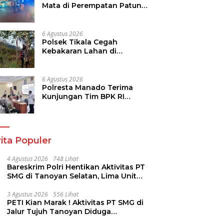
Mata di Perempatan Patung
Kuda Paal Dua
6 Agustus 2026
Polsek Tikala Cegah
Kebakaran Lahan di
Ranomuut Meluas ke
Permukiman
6 Agustus 2026
Polresta Manado Terima
Kunjungan Tim BPK RI
Dalam Pemeriksaan
Kepatuhan Atas Manajemen
Sistem Informasi Layanan
Laporan Kamtibmas
ita Populer
4 Agustus 2026
748 Lihat
Bareskrim Polri Hentikan Aktivitas PT
SMG di Tanoyan Selatan, Lima Unit
Excavator Turut Diamankan
3 Agustus 2026
556 Lihat
PETI Kian Marak ! Aktivitas PT SMG di
Jalur Tujuh Tanoyan Diduga
Berlindung Dibalik IUP KUD Perintis