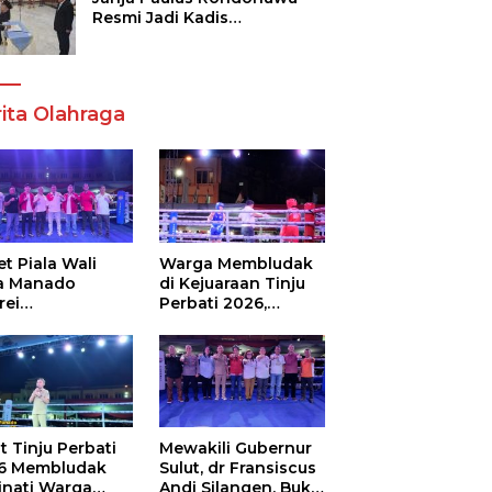
Resmi Jadi Kadis
Pendidikan Sulut, Gantikan
Femmy J Suluh
ita Olahraga
t Piala Wali
Warga Membludak
a Manado
di Kejuaraan Tinju
rei
Perbati 2026,
ouw,Sario
Memperebutkan
ing Camp Juara
Piala Wali Kota
m Tinju Perbati
6
t Tinju Perbati
Mewakili Gubernur
6 Membludak
Sulut, dr Fransiscus
inati Warga
Andi Silangen, Buka