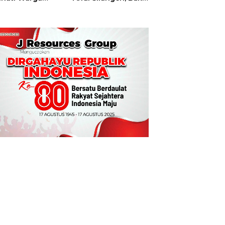
t
Hajatan Tinju
Perbati Sulut,
Memperebutkan
Piala Wali Kota
Manado