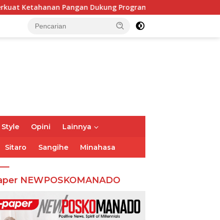
gan Dukung Program Swasembada Pangan
Polsek Tikala 
 Style
Opini
Lainnya
Sitaro
Sangihe
Minahasa
aper NEWPOSKOMANADO