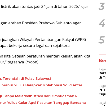
3
istrik akan tuntas jadi 24 jam di tahun 2026,” ujar
4
engan arahan Presiden Prabowo Subianto agar
5
perjuangkan Wilayah Pertambangan Rakyat (WPR)
pat bekerja secara legal dan sejahtera.
kita. Setelah peraturan menteri keluar, akan kita
Ber
r,” tegasnya. (*/don)
4 Agu
Bare
di 
n, Terendah di Pulau Sulawesi
Tur
ubernur Yulius Harapkan Kolaborasi Solid Antar
3 Agu
PETI
Tuj
ggi Tanpa Maladministrasi dari Ombudsman RI
IUP 
bernur Yulius Gelar Apel Pasukan Tanggap Bencana
30 Ju