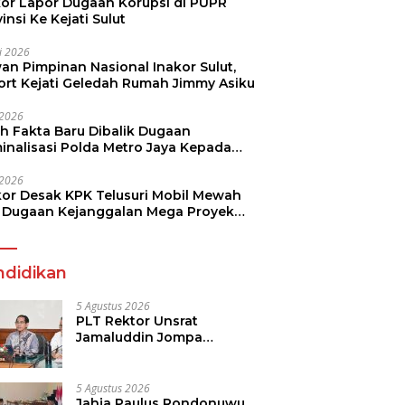
kor Lapor Dugaan Korupsi di PUPR
insi Ke Kejati Sulut
li 2026
an Pimpinan Nasional Inakor Sulut,
ort Kejati Geledah Rumah Jimmy Asiku
i 2026
ah Fakta Baru Dibalik Dugaan
minalisasi Polda Metro Jaya Kepada
see Monicha Elshaday
i 2026
kor Desak KPK Telusuri Mobil Mewah
 Dugaan Kejanggalan Mega Proyek
n di BPJN
ndidikan
5 Agustus 2026
PLT Rektor Unsrat
Jamaluddin Jompa
Tekankan 7 Poin, Pastikan
Layanan Akademik dan
Kampus Kondusif
5 Agustus 2026
Jahja Paulus Rondonuwu