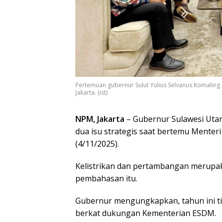
Pertemuan gubernur Sulut Yulius Selvanus Komaling
Jakarta. (ist)
NPM, Jakarta
– Gubernur Sulawesi Utar
dua isu strategis saat bertemu Menteri 
(4/11/2025).
Kelistrikan dan pertambangan merupak
pembahasan itu.
Gubernur mengungkapkan, tahun ini tiga
berkat dukungan Kementerian ESDM.