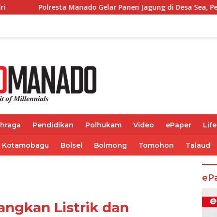
ado Gelar Panen Jagung di Desa Sea, Perkuat Ketahanan Pan
ahraga
Pendidikan
Polhukam
Video
ePaper
Life
Kotamobagu
Bolsel
Bolmong
Tomohon
Talaud
eP
angkan Listrik dan