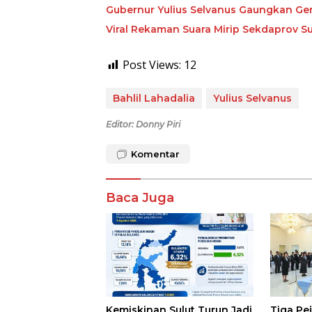
Gubernur Yulius Selvanus Gaungkan Ge
Viral Rekaman Suara Mirip Sekdaprov Su
Post Views:
12
Bahlil Lahadalia
Yulius Selvanus
Editor: Donny Piri
Komentar
Baca Juga
Kemiskinan Sulut Turun Jadi
Tiga Pe