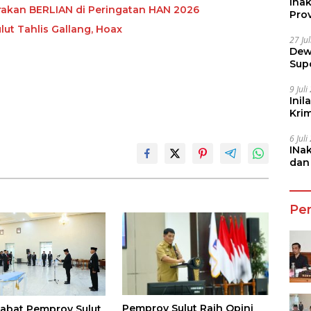
Ina
rakan BERLIAN di Peringatan HAN 2026
Prov
lut Tahlis Gallang, Hoax
27 Ju
Dew
Sup
9 Jul
Inil
Kri
She
6 Jul
INa
dan
Jala
Pe
Pemprov Sulut Raih Opini
jabat Pemprov Sulut