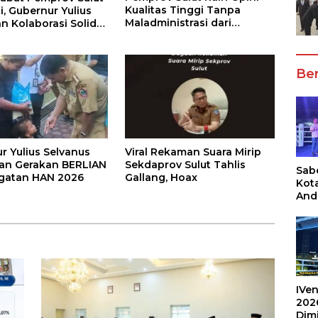
Kualitas Tinggi Tanpa
i, Gubernur Yulius
Maladministrasi dari
n Kolaborasi Solid
Ombudsman RI
KPD
Ber
r Yulius Selvanus
Viral Rekaman Suara Mirip
an Gerakan BERLIAN
Sekdaprov Sulut Tahlis
Sabe
ngatan HAN 2026
Gallang, Hoax
Kot
And
Ang
Box
Umu
202
IVen
202
Dim