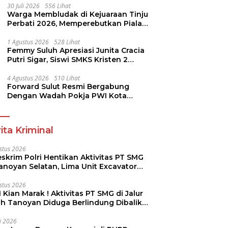
30 Juli 2026
556 Lihat
Warga Membludak di Kejuaraan Tinju
Perbati 2026, Memperebutkan Piala
Wali Kota
1 Agustus 2026
528 Lihat
Femmy Suluh Apresiasi Junita Cracia
Putri Sigar, Siswi SMKS Kristen 2
Tomohon Raih Medali Perak LKS
Dikmen Nasional 2026
4 Agustus 2026
510 Lihat
Forward Sulut Resmi Bergabung
Dengan Wadah Pokja PWI Kota
Manado
ita Kriminal
stus 2026
skrim Polri Hentikan Aktivitas PT SMG
Tanoyan Selatan, Lima Unit Excavator
ut Diamankan
stus 2026
 Kian Marak ! Aktivitas PT SMG di Jalur
uh Tanoyan Diduga Berlindung Dibalik
KUD Perintis
li 2026