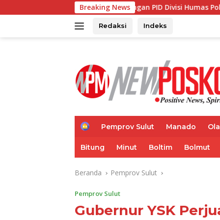
Langsung
ambut Kunjungan PID Divisi Humas Polri
Breaking News
Polresta Man
ke
konten
Redaksi
Indeks
H
Pemprov Sulut
Manado
Ol
o
m
Bitung
Minut
Boltim
Bolmut
e
Beranda
Pemprov Sulut
Pemprov Sulut
Gubernur YSK Perju