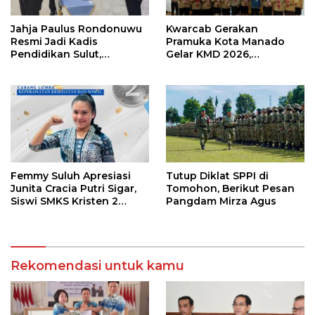
Jahja Paulus Rondonuwu
Kwarcab Gerakan
Resmi Jadi Kadis
Pramuka Kota Manado
Pendidikan Sulut,
Gelar KMD 2026,
Gantikan Femmy J Suluh
Tingkatkan Kompetensi
36 Calon Pembina
Pramuka
Femmy Suluh Apresiasi
Tutup Diklat SPPI di
Junita Cracia Putri Sigar,
Tomohon, Berikut Pesan
Siswi SMKS Kristen 2
Pangdam Mirza Agus
Tomohon Raih Medali
Perak LKS Dikmen
Nasional 2026
Rekomendasi untuk kamu