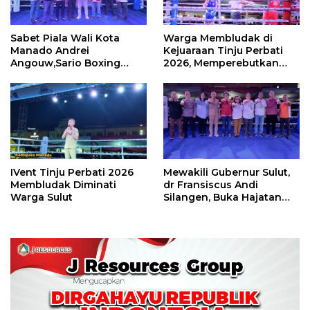
Sabet Piala Wali Kota
Warga Membludak di
Manado Andrei
Kejuaraan Tinju Perbati
Angouw,Sario Boxing
2026, Memperebutkan
Camp Juara Umum Tinju
Piala Wali Kota
Perbati 2026
IVent Tinju Perbati 2026
Mewakili Gubernur Sulut,
Membludak Diminati
dr Fransiscus Andi
Warga Sulut
Silangen, Buka Hajatan
Tinju Perbati Sulut,
Memperebutkan Piala
Wali Kota Manado