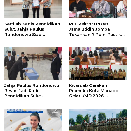
Sertijab Kadis Pendidikan
PLT Rektor Unsrat
Sulut, Jahja Paulus
Jamaluddin Jompa
Rondonuwu Siap
Tekankan 7 Poin, Pastikan
Lanjutkan Program
Layanan Akademik dan
Strategis Pendidikan
Kampus Kondusif
Jahja Paulus Rondonuwu
Kwarcab Gerakan
Resmi Jadi Kadis
Pramuka Kota Manado
Pendidikan Sulut,
Gelar KMD 2026,
Gantikan Femmy J Suluh
Tingkatkan Kompetensi
36 Calon Pembina
Pramuka