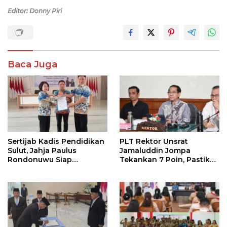
Editor: Donny Piri
Baca Juga
Sertijab Kadis Pendidikan
PLT Rektor Unsrat
Sulut, Jahja Paulus
Jamaluddin Jompa
Rondonuwu Siap
Tekankan 7 Poin, Pastikan
Lanjutkan Program
Layanan Akademik dan
Strategis Pendidikan
Kampus Kondusif