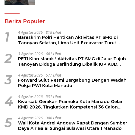
Berita Populer
1
4 Agustus 2026
818 Lihat
Bareskrim Polri Hentikan Aktivitas PT SMG di
Tanoyan Selatan, Lima Unit Excavator Turut
Diamankan
2
3 Agustus 2026
601 Lihat
PETI Kian Marak ! Aktivitas PT SMG di Jalur Tujuh
Tanoyan Diduga Berlindung Dibalik IUP KUD
Perintis
3
4 Agustus 2026
577 Lihat
Forward Sulut Resmi Bergabung Dengan Wadah
Pokja PWI Kota Manado
4
4 Agustus 2026
531 Lihat
Kwarcab Gerakan Pramuka Kota Manado Gelar
KMD 2026, Tingkatkan Kompetensi 36 Calon
Pembina Pramuka
5
4 Agustus 2026
386 Lihat
Wali Kota Andrei Angouw Rapat Dengan Sumber
Daya Air Balai Sungai Sulawesi Utara 1 Manado