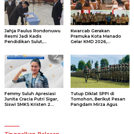
Jahja Paulus Rondonuwu
Kwarcab Gerakan
Resmi Jadi Kadis
Pramuka Kota Manado
Pendidikan Sulut,
Gelar KMD 2026,
Gantikan Femmy J Suluh
Tingkatkan Kompetensi
36 Calon Pembina
Pramuka
Femmy Suluh Apresiasi
Tutup Diklat SPPI di
Junita Cracia Putri Sigar,
Tomohon, Berikut Pesan
Siswi SMKS Kristen 2
Pangdam Mirza Agus
Tomohon Raih Medali
Perak LKS Dikmen
Nasional 2026