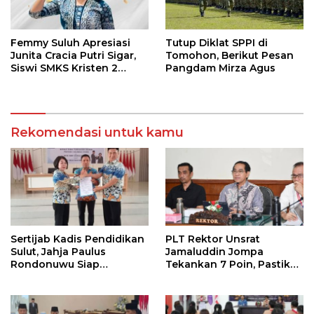
Femmy Suluh Apresiasi
Tutup Diklat SPPI di
Junita Cracia Putri Sigar,
Tomohon, Berikut Pesan
Siswi SMKS Kristen 2
Pangdam Mirza Agus
Tomohon Raih Medali
Perak LKS Dikmen
Nasional 2026
Rekomendasi untuk kamu
Sertijab Kadis Pendidikan
PLT Rektor Unsrat
Sulut, Jahja Paulus
Jamaluddin Jompa
Rondonuwu Siap
Tekankan 7 Poin, Pastikan
Lanjutkan Program
Layanan Akademik dan
Strategis Pendidikan
Kampus Kondusif