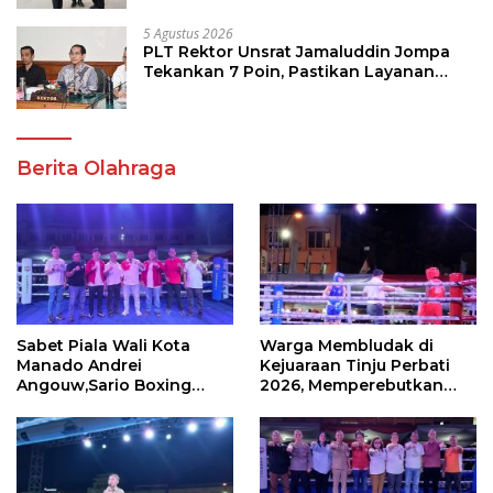
5 Agustus 2026
PLT Rektor Unsrat Jamaluddin Jompa
Tekankan 7 Poin, Pastikan Layanan
Akademik dan Kampus Kondusif
Berita Olahraga
Sabet Piala Wali Kota
Warga Membludak di
Manado Andrei
Kejuaraan Tinju Perbati
Angouw,Sario Boxing
2026, Memperebutkan
Camp Juara Umum Tinju
Piala Wali Kota
Perbati 2026