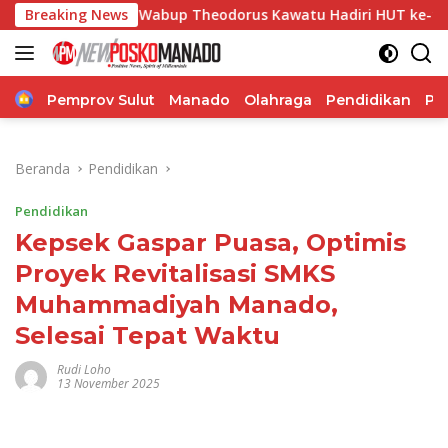
Langsung
Breaking News
Wabup Theodorus Kawatu Hadiri HUT ke-166 Desa Malola, 
ke
konten
Home
Pemprov Sulut
Manado
Olahraga
Pendidikan
Po
Beranda
Pendidikan
Pendidikan
Kepsek Gaspar Puasa, Optimis
Proyek Revitalisasi SMKS
Muhammadiyah Manado,
Selesai Tepat Waktu
Rudi Loho
13 November 2025