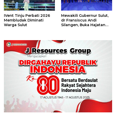
IVent Tinju Perbati 2026
Mewakili Gubernur Sulut,
Membludak Diminati
dr Fransiscus Andi
Warga Sulut
Silangen, Buka Hajatan
Tinju Perbati Sulut,
Memperebutkan Piala
Wali Kota Manado