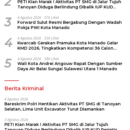
2
PETI Kian Marak ! Aktivitas PT SMG di Jalur Tujuh
Tanoyan Diduga Berlindung Dibalik IUP KUD
Perintis
3
4 Agustus 2026
576 Lihat
Forward Sulut Resmi Bergabung Dengan Wadah
Pokja PWI Kota Manado
4
4 Agustus 2026
530 Lihat
Kwarcab Gerakan Pramuka Kota Manado Gelar
KMD 2026, Tingkatkan Kompetensi 36 Calon
Pembina Pramuka
5
4 Agustus 2026
386 Lihat
Wali Kota Andrei Angouw Rapat Dengan Sumber
Daya Air Balai Sungai Sulawesi Utara 1 Manado
Berita Kriminal
4 Agustus 2026
Bareskrim Polri Hentikan Aktivitas PT SMG di Tanoyan
Selatan, Lima Unit Excavator Turut Diamankan
3 Agustus 2026
PETI Kian Marak ! Aktivitas PT SMG di Jalur Tujuh
Tanoyan Diduga Berlindung Dibalik IUP KUD Perintis