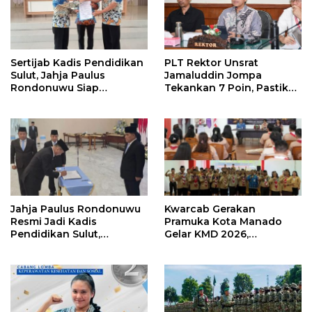
Sertijab Kadis Pendidikan
PLT Rektor Unsrat
Sulut, Jahja Paulus
Jamaluddin Jompa
Rondonuwu Siap
Tekankan 7 Poin, Pastikan
Lanjutkan Program
Layanan Akademik dan
Strategis Pendidikan
Kampus Kondusif
Jahja Paulus Rondonuwu
Kwarcab Gerakan
Resmi Jadi Kadis
Pramuka Kota Manado
Pendidikan Sulut,
Gelar KMD 2026,
Gantikan Femmy J Suluh
Tingkatkan Kompetensi
36 Calon Pembina
Pramuka