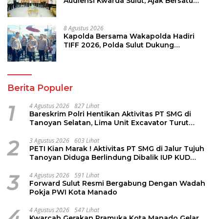
Audiensi Kwarda Sulut, Ajak Bersatu
Bersama Bangun Sulut
8 Agustus 2026
Kapolda Bersama Wakapolda Hadiri
TIFF 2026, Polda Sulut Dukung
Pariwisata dan Jamin Keamanan
Berita Populer
1
4 Agustus 2026
827 Lihat
Bareskrim Polri Hentikan Aktivitas PT SMG di
Tanoyan Selatan, Lima Unit Excavator Turut
Diamankan
2
3 Agustus 2026
603 Lihat
PETI Kian Marak ! Aktivitas PT SMG di Jalur Tujuh
Tanoyan Diduga Berlindung Dibalik IUP KUD
Perintis
3
4 Agustus 2026
591 Lihat
Forward Sulut Resmi Bergabung Dengan Wadah
Pokja PWI Kota Manado
4
4 Agustus 2026
547 Lihat
Kwarcab Gerakan Pramuka Kota Manado Gelar