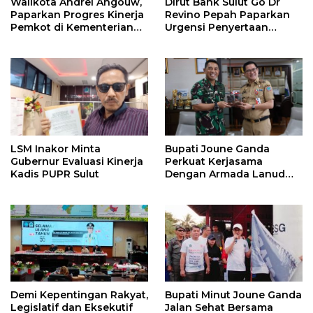
Walikota Andrei Angouw,
Dirut Bank Sulut Go Dr
Paparkan Progres Kinerja
Revino Pepah Paparkan
Pemkot di Kementerian
Urgensi Penyertaan
Investasi dan
Modal Rp 30 Miliar
Hilirisasi/BKPM
LSM Inakor Minta
Bupati Joune Ganda
Gubernur Evaluasi Kinerja
Perkuat Kerjasama
Kadis PUPR Sulut
Dengan Armada Lanud
Samratulangi
Demi Kepentingan Rakyat,
Bupati Minut Joune Ganda
Legislatif dan Eksekutif
Jalan Sehat Bersama