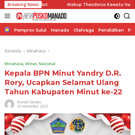
Langsung
n Sulut
Breaking News
Wabup Theodorus Kawatu Hadiri HUT ke-166 De
ke
konten
Home
Pemprov Sulut
Manado
Olahraga
Pendidikan
Po
Beranda
Minahasa
Minahasa
,
Minut
,
Nasional
Kepala BPN Minut Yandry D.R.
Rory, Ucapkan Selamat Ulang
Tahun Kabupaten Minut ke-22
Ronald Gampu
20 November 2025