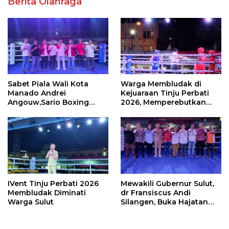
Berita Olahraga
Sabet Piala Wali Kota
Warga Membludak di
Manado Andrei
Kejuaraan Tinju Perbati
Angouw,Sario Boxing
2026, Memperebutkan
Camp Juara Umum Tinju
Piala Wali Kota
Perbati 2026
IVent Tinju Perbati 2026
Mewakili Gubernur Sulut,
Membludak Diminati
dr Fransiscus Andi
Warga Sulut
Silangen, Buka Hajatan
Tinju Perbati Sulut,
Memperebutkan Piala