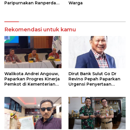
Paripurnakan Ranperda
Warga
Pemerintahan Desa
Rekomendasi untuk kamu
Walikota Andrei Angouw,
Dirut Bank Sulut Go Dr
Paparkan Progres Kinerja
Revino Pepah Paparkan
Pemkot di Kementerian
Urgensi Penyertaan
Investasi dan
Modal Rp 30 Miliar
Hilirisasi/BKPM