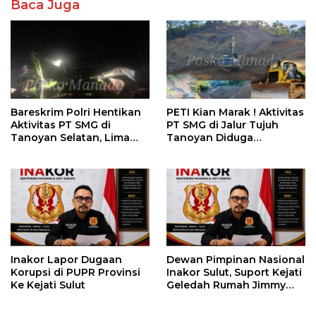
Baca Juga
Bareskrim Polri Hentikan
PETI Kian Marak ! Aktivitas
Aktivitas PT SMG di
PT SMG di Jalur Tujuh
Tanoyan Selatan, Lima
Tanoyan Diduga
Unit Excavator Turut
Berlindung Dibalik IUP
Diamankan
KUD Perintis
Inakor Lapor Dugaan
Dewan Pimpinan Nasional
Korupsi di PUPR Provinsi
Inakor Sulut, Suport Kejati
Ke Kejati Sulut
Geledah Rumah Jimmy
Asiku