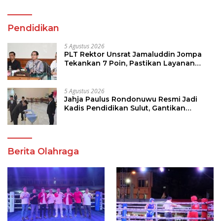
5 Agustus 2026
PLT Rektor Unsrat Jamaluddin Jompa
Tekankan 7 Poin, Pastikan Layanan
Akademik dan Kampus Kondusif
5 Agustus 2026
Jahja Paulus Rondonuwu Resmi Jadi
Kadis Pendidikan Sulut, Gantikan
Femmy J Suluh
Berita Olahraga
Sabet Piala Wali Kota
Warga Membludak di
Manado Andrei
Kejuaraan Tinju Perbati
Angouw,Sario Boxing
2026, Memperebutkan
Camp Juara Umum Tinju
Piala Wali Kota