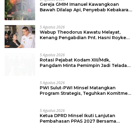
5 Agustus 2026
Wabup Theodorus Kawatu Melayat,
Kenang Pengabdian Pnt. Hasni Royke
Johannis Pola sebagai Pahlawan Tanpa
Tanda Jasa
5 Agustus 2026
Rotasi Pejabat Kodam XIII/Mdk,
Pangdam Minta Pemimpin Jadi Teladan
dan Pemberi Solusi
5 Agustus 2026
PWI Sulut-PWI Minsel Matangkan
Program Strategis, Teguhkan Komitmen
Jurnalisme Berkualitas
5 Agustus 2026
Ketua DPRD Minsel Ikuti Lanjutan
Pembahasan PPAS 2027 Bersama
Komisi I dan Mitra Kerja
Berita Populer
4 Agustus 2026
748 Lihat