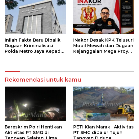
Inilah Fakta Baru Dibalik
INakor Desak KPK Telusuri
Dugaan Kriminalisasi
Mobil Mewah dan Dugaan
Polda Metro Jaya Kepada
Kejanggalan Mega Proyek
Shesee Monicha Elshaday
Jalan di BPJN
Rekomendasi untuk kamu
Bareskrim Polri Hentikan
PETI Kian Marak ! Aktivitas
Aktivitas PT SMG di
PT SMG di Jalur Tujuh
Tanoyan Selatan, Lima
Tanoyan Diduga