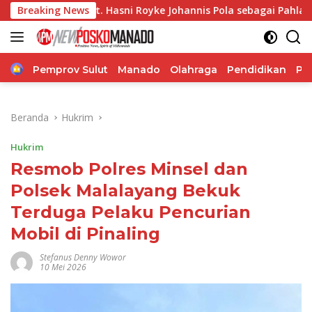
Langsung
Hasni Royke Johannis Pola sebagai Pahlawan Tanpa Tanda Ja
Breaking News
ke
konten
Home
Pemprov Sulut
Manado
Olahraga
Pendidikan
Po
Beranda
Hukrim
Hukrim
Resmob Polres Minsel dan
Polsek Malalayang Bekuk
Terduga Pelaku Pencurian
Mobil di Pinaling
Stefanus Denny Wowor
10 Mei 2026