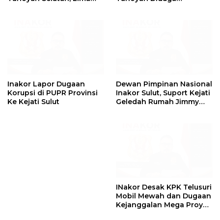
Unit Excavator Turut
Berlindung Dibalik IUP
Diamankan
KUD Perintis
Inakor Lapor Dugaan
Dewan Pimpinan Nasional
Korupsi di PUPR Provinsi
Inakor Sulut, Suport Kejati
Ke Kejati Sulut
Geledah Rumah Jimmy
Asiku
Inilah Fakta Baru Dibalik
INakor Desak KPK Telusuri
Dugaan Kriminalisasi
Mobil Mewah dan Dugaan
Polda Metro Jaya Kepada
Kejanggalan Mega Proyek
Shesee Monicha Elshaday
Jalan di BPJN