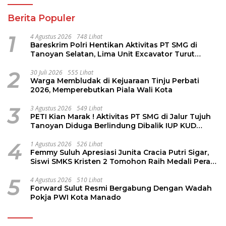
1
Bareskrim Polri Hentikan Aktivitas PT SMG di
Tanoyan Selatan, Lima Unit Excavator Turut
Diamankan
2
30 Juli 2026
555 Lihat
Warga Membludak di Kejuaraan Tinju Perbati
2026, Memperebutkan Piala Wali Kota
3
3 Agustus 2026
549 Lihat
PETI Kian Marak ! Aktivitas PT SMG di Jalur Tujuh
Tanoyan Diduga Berlindung Dibalik IUP KUD
Perintis
4
1 Agustus 2026
526 Lihat
Femmy Suluh Apresiasi Junita Cracia Putri Sigar,
Siswi SMKS Kristen 2 Tomohon Raih Medali Perak
LKS Dikmen Nasional 2026
5
4 Agustus 2026
510 Lihat
Forward Sulut Resmi Bergabung Dengan Wadah
Pokja PWI Kota Manado
Berita Kriminal
4 Agustus 2026
Bareskrim Polri Hentikan Aktivitas PT SMG di Tanoyan
Selatan, Lima Unit Excavator Turut Diamankan