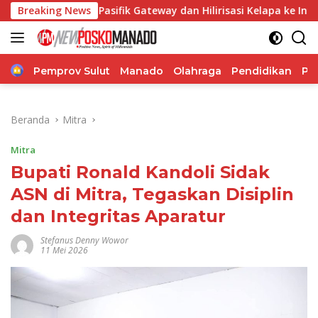
Langsung
 Pasifik Gateway dan Hilirisasi Kelapa ke Investor
Breaking News
B
ke
konten
Home
Pemprov Sulut
Manado
Olahraga
Pendidikan
Po
Beranda
Mitra
Mitra
Bupati Ronald Kandoli Sidak
ASN di Mitra, Tegaskan Disiplin
dan Integritas Aparatur
Stefanus Denny Wowor
11 Mei 2026