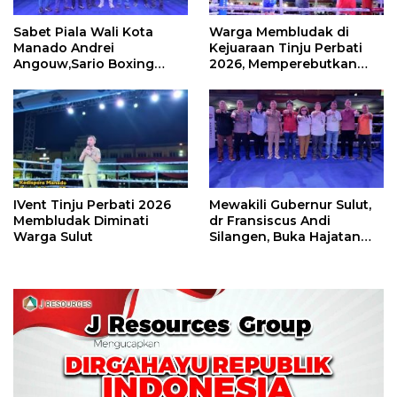
Sabet Piala Wali Kota
Warga Membludak di
Manado Andrei
Kejuaraan Tinju Perbati
Angouw,Sario Boxing
2026, Memperebutkan
Camp Juara Umum Tinju
Piala Wali Kota
Perbati 2026
IVent Tinju Perbati 2026
Mewakili Gubernur Sulut,
Membludak Diminati
dr Fransiscus Andi
Warga Sulut
Silangen, Buka Hajatan
Tinju Perbati Sulut,
Memperebutkan Piala
Wali Kota Manado