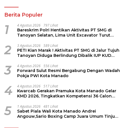
Berita Populer
1
4 Agustus 2026
797 Lihat
Bareskrim Polri Hentikan Aktivitas PT SMG di
Tanoyan Selatan, Lima Unit Excavator Turut
Diamankan
2
3 Agustus 2026
589 Lihat
PETI Kian Marak ! Aktivitas PT SMG di Jalur Tujuh
Tanoyan Diduga Berlindung Dibalik IUP KUD
Perintis
3
4 Agustus 2026
556 Lihat
Forward Sulut Resmi Bergabung Dengan Wadah
Pokja PWI Kota Manado
4
4 Agustus 2026
517 Lihat
Kwarcab Gerakan Pramuka Kota Manado Gelar
KMD 2026, Tingkatkan Kompetensi 36 Calon
Pembina Pramuka
5
1 Agustus 2026
481 Lihat
Sabet Piala Wali Kota Manado Andrei
Angouw,Sario Boxing Camp Juara Umum Tinju
Perbati 2026