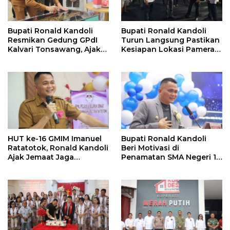
Bupati Ronald Kandoli
Bupati Ronald Kandoli
Resmikan Gedung GPdI
Turun Langsung Pastikan
Kalvari Tonsawang, Ajak
Kesiapan Lokasi Pameran
Jemaat Terus Memuliakan
HUT ke-19 Kabupaten
Nama Tuhan
Mitra
HUT ke-16 GMIM Imanuel
Bupati Ronald Kandoli
Ratatotok, Ronald Kandoli
Beri Motivasi di
Ajak Jemaat Jaga
Penamatan SMA Negeri 1
Persatuan dan Dukung
Ratahan
Pembangunan