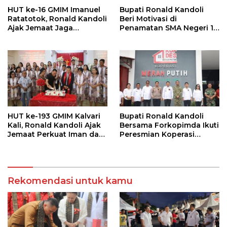
HUT ke-16 GMIM Imanuel
Bupati Ronald Kandoli
Ratatotok, Ronald Kandoli
Beri Motivasi di
Ajak Jemaat Jaga
Penamatan SMA Negeri 1
Persatuan dan Dukung
Ratahan
Pembangunan
HUT ke-193 GMIM Kalvari
Bupati Ronald Kandoli
Kali, Ronald Kandoli Ajak
Bersama Forkopimda Ikuti
Jemaat Perkuat Iman dan
Peresmian Koperasi
Sinergi Pembangunan
Merah Putih oleh Presiden
RI
Rekomendasi untuk kamu