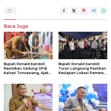
Baca Juga
Bupati Ronald Kandoli
Bupati Ronald Kandoli
Resmikan Gedung GPdI
Turun Langsung Pastikan
Kalvari Tonsawang, Ajak
Kesiapan Lokasi Pameran
Jemaat Terus Memuliakan
HUT ke-19 Kabupaten
Nama Tuhan
Mitra