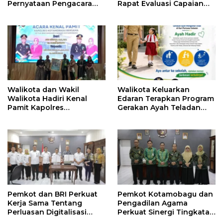
Pernyataan Pengacara
Rapat Evaluasi Capaian
Hotman Paris
Kinerja Pemkot
Walikota dan Wakil
Walikota Keluarkan
Walikota Hadiri Kenal
Edaran Terapkan Program
Pamit Kapolres
Gerakan Ayah Teladan
Kotamobagu
Indonesia di Kotamobagu
Pemkot dan BRI Perkuat
Pemkot Kotamobagu dan
Kerja Sama Tentang
Pengadilan Agama
Perluasan Digitalisasi
Perkuat Sinergi Tingkatan
Pembayaran Pajak
Kualitas Pelayanan Publik