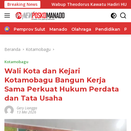
Langsung
t
Breaking News
Wabup Theodorus Kawatu Hadiri HUT ke-166 Desa Mal
ke
konten
Home
Pemprov Sulut
Manado
Olahraga
Pendidikan
Po
Beranda
Kotamobagu
Kotamobagu
Wali Kota dan Kejari
Kotamobagu Bangun Kerja
Sama Perkuat Hukum Perdata
dan Tata Usaha
Gery Liangga
13 Mei 2026