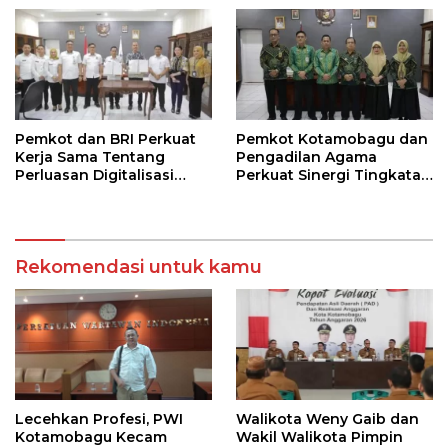
Pemkot dan BRI Perkuat
Pemkot Kotamobagu dan
Kerja Sama Tentang
Pengadilan Agama
Perluasan Digitalisasi
Perkuat Sinergi Tingkatan
Pembayaran Pajak
Kualitas Pelayanan Publik
Rekomendasi untuk kamu
Lecehkan Profesi, PWI
Walikota Weny Gaib dan
Kotamobagu Kecam
Wakil Walikota Pimpin