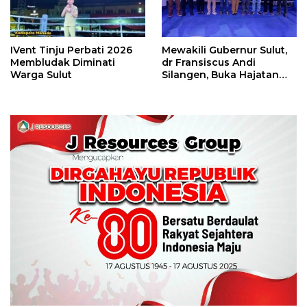
IVent Tinju Perbati 2026
Mewakili Gubernur Sulut,
Membludak Diminati
dr Fransiscus Andi
Warga Sulut
Silangen, Buka Hajatan
Tinju Perbati Sulut,
Memperebutkan Piala
Wali Kota Manado