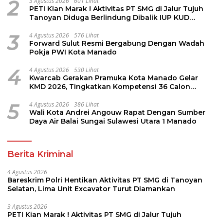
2
3 Agustus 2026
601 Lihat
PETI Kian Marak ! Aktivitas PT SMG di Jalur Tujuh
Tanoyan Diduga Berlindung Dibalik IUP KUD
Perintis
3
4 Agustus 2026
576 Lihat
Forward Sulut Resmi Bergabung Dengan Wadah
Pokja PWI Kota Manado
4
4 Agustus 2026
530 Lihat
Kwarcab Gerakan Pramuka Kota Manado Gelar
KMD 2026, Tingkatkan Kompetensi 36 Calon
Pembina Pramuka
5
4 Agustus 2026
386 Lihat
Wali Kota Andrei Angouw Rapat Dengan Sumber
Daya Air Balai Sungai Sulawesi Utara 1 Manado
Berita Kriminal
4 Agustus 2026
Bareskrim Polri Hentikan Aktivitas PT SMG di Tanoyan
Selatan, Lima Unit Excavator Turut Diamankan
3 Agustus 2026
PETI Kian Marak ! Aktivitas PT SMG di Jalur Tujuh