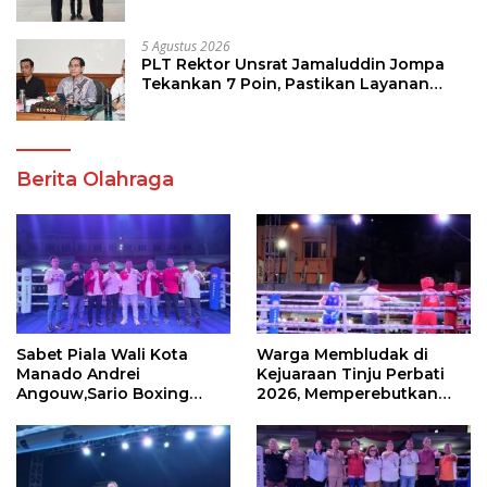
Program Strategis Pendidikan
5 Agustus 2026
PLT Rektor Unsrat Jamaluddin Jompa
Tekankan 7 Poin, Pastikan Layanan
Akademik dan Kampus Kondusif
Berita Olahraga
Sabet Piala Wali Kota
Warga Membludak di
Manado Andrei
Kejuaraan Tinju Perbati
Angouw,Sario Boxing
2026, Memperebutkan
Camp Juara Umum Tinju
Piala Wali Kota
Perbati 2026