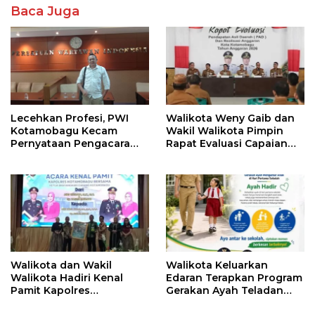
Baca Juga
Lecehkan Profesi, PWI
Walikota Weny Gaib dan
Kotamobagu Kecam
Wakil Walikota Pimpin
Pernyataan Pengacara
Rapat Evaluasi Capaian
Hotman Paris
Kinerja Pemkot
Walikota dan Wakil
Walikota Keluarkan
Walikota Hadiri Kenal
Edaran Terapkan Program
Pamit Kapolres
Gerakan Ayah Teladan
Kotamobagu
Indonesia di Kotamobagu