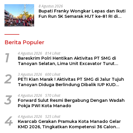
8 Agustus 2026
Bupati Franky Wongkar Lepas dan Ikuti
Fun Run 5K Semarak HUT ke-81 RI di
Minsel
Berita Populer
1
4 Agustus 2026
814 Lihat
Bareskrim Polri Hentikan Aktivitas PT SMG di
Tanoyan Selatan, Lima Unit Excavator Turut
Diamankan
2
3 Agustus 2026
600 Lihat
PETI Kian Marak ! Aktivitas PT SMG di Jalur Tujuh
Tanoyan Diduga Berlindung Dibalik IUP KUD
Perintis
3
4 Agustus 2026
570 Lihat
Forward Sulut Resmi Bergabung Dengan Wadah
Pokja PWI Kota Manado
4
4 Agustus 2026
525 Lihat
Kwarcab Gerakan Pramuka Kota Manado Gelar
KMD 2026, Tingkatkan Kompetensi 36 Calon
Pembina Pramuka