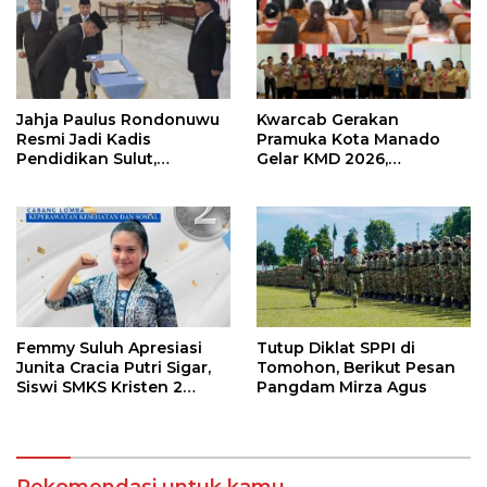
Jahja Paulus Rondonuwu
Kwarcab Gerakan
Resmi Jadi Kadis
Pramuka Kota Manado
Pendidikan Sulut,
Gelar KMD 2026,
Gantikan Femmy J Suluh
Tingkatkan Kompetensi
36 Calon Pembina
Pramuka
Femmy Suluh Apresiasi
Tutup Diklat SPPI di
Junita Cracia Putri Sigar,
Tomohon, Berikut Pesan
Siswi SMKS Kristen 2
Pangdam Mirza Agus
Tomohon Raih Medali
Perak LKS Dikmen
Nasional 2026
Rekomendasi untuk kamu