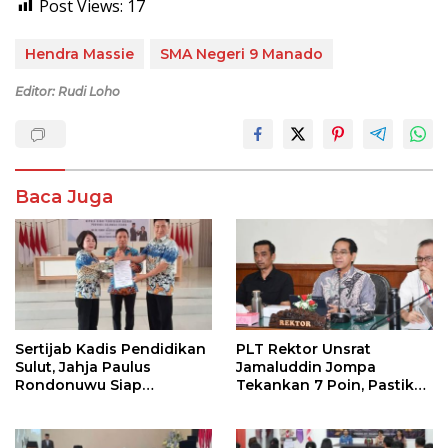
Post Views:
17
Hendra Massie
SMA Negeri 9 Manado
Editor: Rudi Loho
Baca Juga
Sertijab Kadis Pendidikan
PLT Rektor Unsrat
Sulut, Jahja Paulus
Jamaluddin Jompa
Rondonuwu Siap
Tekankan 7 Poin, Pastikan
Lanjutkan Program
Layanan Akademik dan
Strategis Pendidikan
Kampus Kondusif