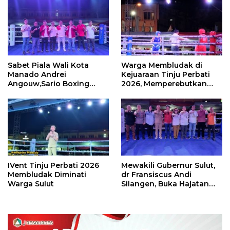
Sabet Piala Wali Kota
Warga Membludak di
Manado Andrei
Kejuaraan Tinju Perbati
Angouw,Sario Boxing
2026, Memperebutkan
Camp Juara Umum Tinju
Piala Wali Kota
Perbati 2026
IVent Tinju Perbati 2026
Mewakili Gubernur Sulut,
Membludak Diminati
dr Fransiscus Andi
Warga Sulut
Silangen, Buka Hajatan
Tinju Perbati Sulut,
Memperebutkan Piala
Wali Kota Manado