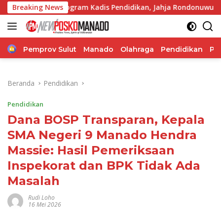
Langsung
 Program Kadis Pendidikan, Jahja Rondonuwu
Breaking News
Jelang P
ke
konten
Home
Pemprov Sulut
Manado
Olahraga
Pendidikan
Po
Beranda
Pendidikan
Pendidikan
Dana BOSP Transparan, Kepala
SMA Negeri 9 Manado Hendra
Massie: Hasil Pemeriksaan
Inspekorat dan BPK Tidak Ada
Masalah
Rudi Loho
16 Mei 2026