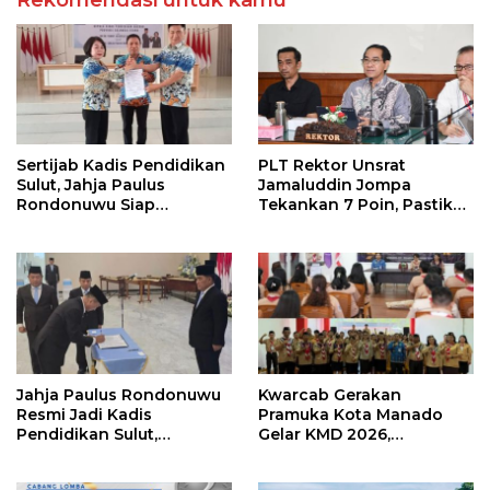
Sertijab Kadis Pendidikan
PLT Rektor Unsrat
Sulut, Jahja Paulus
Jamaluddin Jompa
Rondonuwu Siap
Tekankan 7 Poin, Pastikan
Lanjutkan Program
Layanan Akademik dan
Strategis Pendidikan
Kampus Kondusif
Jahja Paulus Rondonuwu
Kwarcab Gerakan
Resmi Jadi Kadis
Pramuka Kota Manado
Pendidikan Sulut,
Gelar KMD 2026,
Gantikan Femmy J Suluh
Tingkatkan Kompetensi
36 Calon Pembina