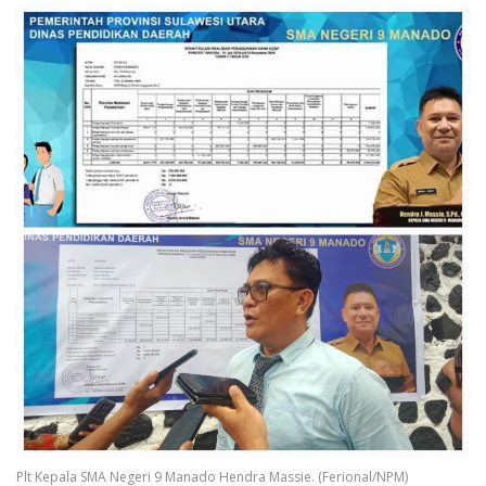
Plt Kepala SMA Negeri 9 Manado Hendra Massie. (Ferional/NPM)