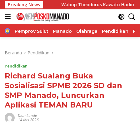
Langsung
t
Breaking News
Wabup Theodorus Kawatu Hadiri HUT ke-166 Desa Mal
ke
konten
Home
Pemprov Sulut
Manado
Olahraga
Pendidikan
Po
Beranda
Pendidikan
Pendidikan
Richard Sualang Buka
Sosialisasi SPMB 2026 SD dan
SMP Manado, Luncurkan
Aplikasi TEMAN BARU
Dion Lande
14 Mei 2026