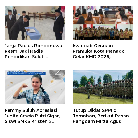
Strategis Pendidikan
Kampus Kondusif
Jahja Paulus Rondonuwu
Kwarcab Gerakan
Resmi Jadi Kadis
Pramuka Kota Manado
Pendidikan Sulut,
Gelar KMD 2026,
Gantikan Femmy J Suluh
Tingkatkan Kompetensi
36 Calon Pembina
Pramuka
Femmy Suluh Apresiasi
Tutup Diklat SPPI di
Junita Cracia Putri Sigar,
Tomohon, Berikut Pesan
Siswi SMKS Kristen 2
Pangdam Mirza Agus
Tomohon Raih Medali
Perak LKS Dikmen
Nasional 2026