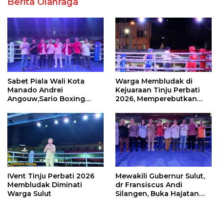
Berita Olahraga
Sabet Piala Wali Kota
Warga Membludak di
Manado Andrei
Kejuaraan Tinju Perbati
Angouw,Sario Boxing
2026, Memperebutkan
Camp Juara Umum Tinju
Piala Wali Kota
Perbati 2026
IVent Tinju Perbati 2026
Mewakili Gubernur Sulut,
Membludak Diminati
dr Fransiscus Andi
Warga Sulut
Silangen, Buka Hajatan
Tinju Perbati Sulut,
Memperebutkan Piala