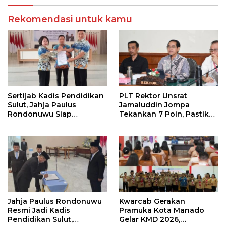
Rekomendasi untuk kamu
Sertijab Kadis Pendidikan
PLT Rektor Unsrat
Sulut, Jahja Paulus
Jamaluddin Jompa
Rondonuwu Siap
Tekankan 7 Poin, Pastikan
Lanjutkan Program
Layanan Akademik dan
Strategis Pendidikan
Kampus Kondusif
Jahja Paulus Rondonuwu
Kwarcab Gerakan
Resmi Jadi Kadis
Pramuka Kota Manado
Pendidikan Sulut,
Gelar KMD 2026,