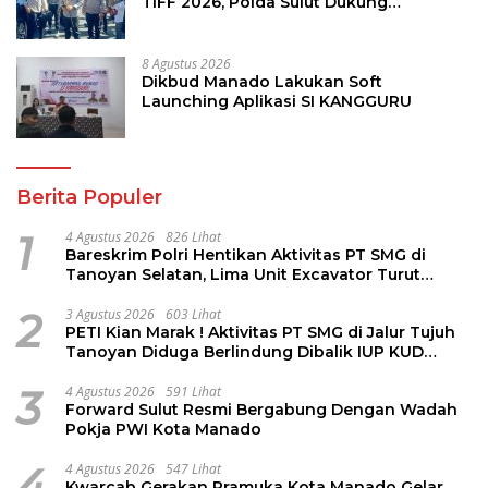
TIFF 2026, Polda Sulut Dukung
Pariwisata dan Jamin Keamanan
8 Agustus 2026
Dikbud Manado Lakukan Soft
Launching Aplikasi SI KANGGURU
Berita Populer
1
4 Agustus 2026
826 Lihat
Bareskrim Polri Hentikan Aktivitas PT SMG di
Tanoyan Selatan, Lima Unit Excavator Turut
Diamankan
2
3 Agustus 2026
603 Lihat
PETI Kian Marak ! Aktivitas PT SMG di Jalur Tujuh
Tanoyan Diduga Berlindung Dibalik IUP KUD
Perintis
3
4 Agustus 2026
591 Lihat
Forward Sulut Resmi Bergabung Dengan Wadah
Pokja PWI Kota Manado
4
4 Agustus 2026
547 Lihat
Kwarcab Gerakan Pramuka Kota Manado Gelar