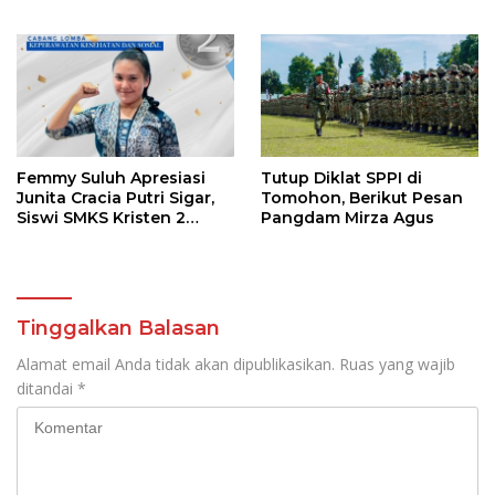
Gantikan Femmy J Suluh
Tingkatkan Kompetensi
36 Calon Pembina
Pramuka
Femmy Suluh Apresiasi
Tutup Diklat SPPI di
Junita Cracia Putri Sigar,
Tomohon, Berikut Pesan
Siswi SMKS Kristen 2
Pangdam Mirza Agus
Tomohon Raih Medali
Perak LKS Dikmen
Nasional 2026
Tinggalkan Balasan
Alamat email Anda tidak akan dipublikasikan.
Ruas yang wajib
ditandai
*