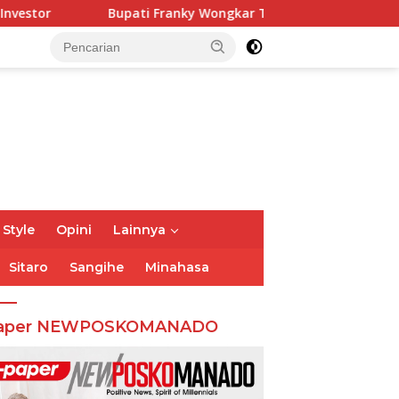
 Franky Wongkar Tinjau Posko Siaga Karhutla, Pastikan Kesia
 Style
Opini
Lainnya
Sitaro
Sangihe
Minahasa
aper NEWPOSKOMANADO