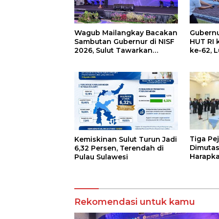
Wagub Mailangkay Bacakan
Gubernu
Sambutan Gubernur di NISF
HUT RI 
2026, Sulut Tawarkan
ke-62, 
Pasifik Gateway dan
Keringa
Hilirisasi Kelapa ke Investor
Pajak K
Tiga Pe
Kemiskinan Sulut Turun Jadi
Dimutas
6,32 Persen, Terendah di
Harapka
Pulau Sulawesi
Antar S
Rekomendasi untuk kamu