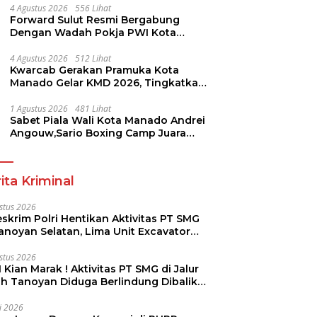
4 Agustus 2026
556 Lihat
Forward Sulut Resmi Bergabung
Dengan Wadah Pokja PWI Kota
Manado
4 Agustus 2026
512 Lihat
Kwarcab Gerakan Pramuka Kota
Manado Gelar KMD 2026, Tingkatkan
Kompetensi 36 Calon Pembina
Pramuka
1 Agustus 2026
481 Lihat
Sabet Piala Wali Kota Manado Andrei
Angouw,Sario Boxing Camp Juara
Umum Tinju Perbati 2026
ita Kriminal
stus 2026
skrim Polri Hentikan Aktivitas PT SMG
Tanoyan Selatan, Lima Unit Excavator
ut Diamankan
stus 2026
 Kian Marak ! Aktivitas PT SMG di Jalur
uh Tanoyan Diduga Berlindung Dibalik
KUD Perintis
li 2026