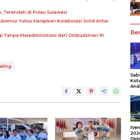
n, Terendah di Pulau Sulawesi
ubernur Yulius Harapkan Kolaborasi Solid Antar
Ber
ggi Tanpa Maladministrasi dari Ombudsman RI
aling
Sabe
Kot
And
Ang
Box
Umu
202
IVen
202
Dim