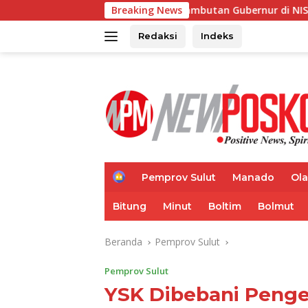
Langsung
y Bacakan Sambutan Gubernur di NISF 2026, Sulut Tawarkan Pas
Breaking News
ke
konten
Redaksi
Indeks
H
Pemprov Sulut
Manado
Ol
o
m
Bitung
Minut
Boltim
Bolmut
e
Beranda
Pemprov Sulut
Pemprov Sulut
YSK Dibebani Peng