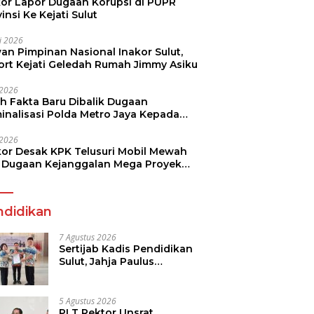
kor Lapor Dugaan Korupsi di PUPR
insi Ke Kejati Sulut
li 2026
an Pimpinan Nasional Inakor Sulut,
ort Kejati Geledah Rumah Jimmy Asiku
i 2026
ah Fakta Baru Dibalik Dugaan
minalisasi Polda Metro Jaya Kepada
see Monicha Elshaday
i 2026
kor Desak KPK Telusuri Mobil Mewah
 Dugaan Kejanggalan Mega Proyek
n di BPJN
ndidikan
7 Agustus 2026
Sertijab Kadis Pendidikan
Sulut, Jahja Paulus
Rondonuwu Siap Lanjutkan
Program Strategis
Pendidikan
5 Agustus 2026
PLT Rektor Unsrat