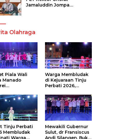
Jamaluddin Jompa
Tekankan 7 Poin, Pastikan
Layanan Akademik dan
Kampus Kondusif
ita Olahraga
t Piala Wali
Warga Membludak
a Manado
di Kejuaraan Tinju
rei
Perbati 2026,
ouw,Sario
Memperebutkan
ing Camp Juara
Piala Wali Kota
m Tinju Perbati
6
t Tinju Perbati
Mewakili Gubernur
6 Membludak
Sulut, dr Fransiscus
inati Warga
Andi Silangen, Buka