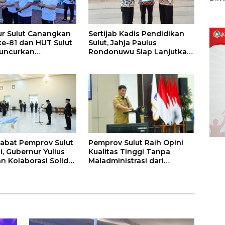
Sulu
r Sulut Canangkan
Sertijab Kadis Pendidikan
ke-81 dan HUT Sulut
Sulut, Jahja Paulus
Luncurkan
Rondonuwu Siap Lanjutkan
nan Merdeka, Bebas
Program Strategis
endaraan
Pendidikan
jabat Pemprov Sulut
Pemprov Sulut Raih Opini
i, Gubernur Yulius
Kualitas Tinggi Tanpa
n Kolaborasi Solid
Maladministrasi dari
KPD
Ombudsman RI