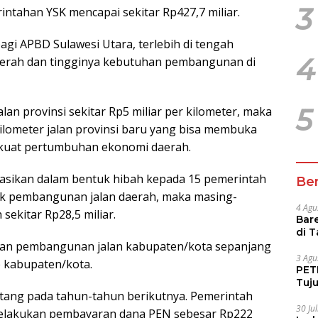
3
ntahan YSK mencapai sekitar Rp427,7 miliar.
agi APBD Sulawesi Utara, terlebih di tengah
4
aerah dan tingginya kebutuhan pembangunan di
5
an provinsi sekitar Rp5 miliar per kilometer, maka
kilometer jalan provinsi baru yang bisa membuka
rkuat pertumbuhan ekonomi daerah.
kasikan dalam bentuk hibah kepada 15 pemerintah
Ber
uk pembangunan jalan daerah, maka masing-
4 Agu
ekitar Rp28,5 miliar.
Bare
di 
uan pembangunan jalan kabupaten/kota sepanjang
Tur
3 Agu
ap kabupaten/kota.
PETI
Tuj
tang pada tahun-tahun berikutnya. Pemerintah
IUP 
30 Ju
 melakukan pembayaran dana PEN sebesar Rp222