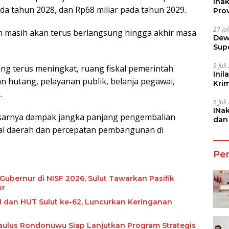
Ina
ada tahun 2028, dan Rp68 miliar pada tahun 2029.
Prov
27 Ju
h masih akan terus berlangsung hingga akhir masa
Dew
Sup
9 Jul
g terus meningkat, ruang fiskal pemerintah
Inil
 hutang, pelayanan publik, belanja pegawai,
Kri
She
.
6 Jul
INa
sarnya dampak jangka panjang pengembalian
dan
l daerah dan percepatan pembangunan di
Jala
Pe
bernur di NISF 2026, Sulut Tawarkan Pasifik
or
1 dan HUT Sulut ke-62, Luncurkan Keringanan
 Paulus Rondonuwu Siap Lanjutkan Program Strategis