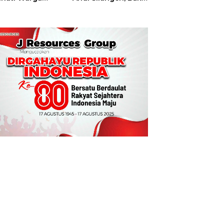
t
Hajatan Tinju
Perbati Sulut,
Memperebutkan
Piala Wali Kota
Manado