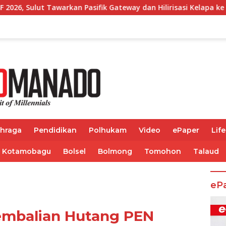
ifik Gateway dan Hilirisasi Kelapa ke Investor
Bupati
ahraga
Pendidikan
Polhukam
Video
ePaper
Life
Kotamobagu
Bolsel
Bolmong
Tomohon
Talaud
eP
embalian Hutang PEN