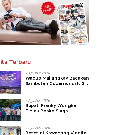
ita Terbaru
7 Agustus 2026
Wagub Mailangkay Bacakan
Sambutan Gubernur di NISF
2026, Sulut Tawarkan
Pasifik Gateway dan
Hilirisasi Kelapa ke Investor
7 Agustus 2026
Bupati Franky Wongkar
Tinjau Posko Siaga
Karhutla, Pastikan
Kesiapsiagaan Hadapi
Musim Kemarau
7 Agustus 2026
Reses di Kawahang Vionita