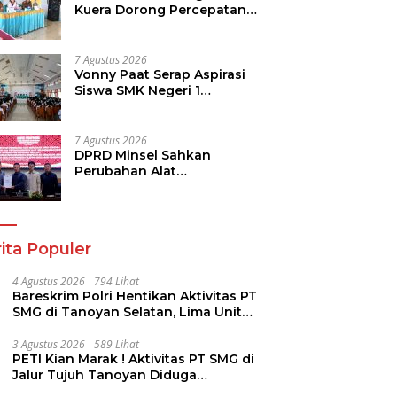
Kuera Dorong Percepatan
Pembangunan di Nusa
Utara
7 Agustus 2026
Vonny Paat Serap Aspirasi
Siswa SMK Negeri 1
Tondano
7 Agustus 2026
DPRD Minsel Sahkan
Perubahan Alat
Kelengkapan Dewan dan
Sepakati KUA-PPAS 2027
ita Populer
4 Agustus 2026
794 Lihat
Bareskrim Polri Hentikan Aktivitas PT
SMG di Tanoyan Selatan, Lima Unit
Excavator Turut Diamankan
3 Agustus 2026
589 Lihat
PETI Kian Marak ! Aktivitas PT SMG di
Jalur Tujuh Tanoyan Diduga
Berlindung Dibalik IUP KUD Perintis