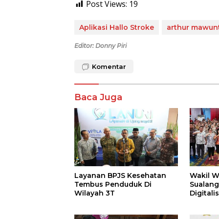
Post Views:
19
Aplikasi Hallo Stroke
arthur mawun
Editor: Donny Piri
Komentar
Baca Juga
Layanan BPJS Kesehatan
Wakil W
Tembus Penduduk Di
Sualang, Buka Sosialis
Wilayah 3T
Digitali
Portal P