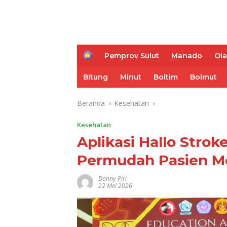
H
Pemprov Sulut
Manado
Ol
o
m
Bitung
Minut
Boltim
Bolmut
e
Beranda
Kesehatan
Kesehatan
Aplikasi Hallo Strok
Permudah Pasien M
Donny Piri
22 Mei 2026