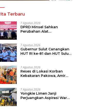
ita Terbaru
7 Agustus 2026
DPRD Minsel Sahkan
Perubahan Alat
Kelengkapan Dewan dan
Sepakati KUA-PPAS 2027
7 Agustus 2026
Gubernur Sulut Canangkan
HUT RI ke-81 dan HUT Sulut
ke-62, Luncurkan
Keringanan Merdeka, Bebas
Pajak Kendaraan
7 Agustus 2026
Reses di Lokasi Korban
Kebakaran Pakowa, Amir
Liputo Salurkan Bantuan
Kemanusiaan
7 Agustus 2026
Yongkie Limen Janji
Perjuangkan Aspirasi Warga
Tikala