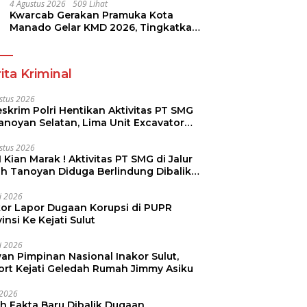
4 Agustus 2026
509 Lihat
Kwarcab Gerakan Pramuka Kota
Manado Gelar KMD 2026, Tingkatkan
Kompetensi 36 Calon Pembina
Pramuka
ita Kriminal
stus 2026
skrim Polri Hentikan Aktivitas PT SMG
Tanoyan Selatan, Lima Unit Excavator
ut Diamankan
stus 2026
 Kian Marak ! Aktivitas PT SMG di Jalur
uh Tanoyan Diduga Berlindung Dibalik
KUD Perintis
li 2026
kor Lapor Dugaan Korupsi di PUPR
insi Ke Kejati Sulut
li 2026
an Pimpinan Nasional Inakor Sulut,
ort Kejati Geledah Rumah Jimmy Asiku
i 2026
ah Fakta Baru Dibalik Dugaan