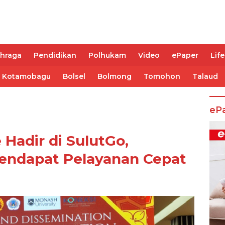
ahraga
Pendidikan
Polhukam
Video
ePaper
Life
Kotamobagu
Bolsel
Bolmong
Tomohon
Talaud
eP
e Hadir di SulutGo,
endapat Pelayanan Cepat