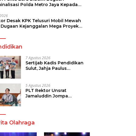
minalisasi Polda Metro Jaya Kepada
see Monicha Elshaday
i 2026
kor Desak KPK Telusuri Mobil Mewah
 Dugaan Kejanggalan Mega Proyek
n di BPJN
ndidikan
7 Agustus 2026
Sertijab Kadis Pendidikan
Sulut, Jahja Paulus
Rondonuwu Siap Lanjutkan
Program Strategis
Pendidikan
5 Agustus 2026
PLT Rektor Unsrat
Jamaluddin Jompa
Tekankan 7 Poin, Pastikan
Layanan Akademik dan
Kampus Kondusif
ita Olahraga