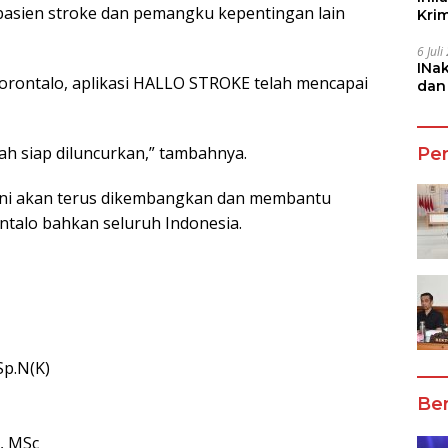
asien stroke dan pemangku kepentingan lain
Kri
She
6 Jul
INa
Gorontalo, aplikasi HALLO STROKE telah mencapai
dan
Jala
ah siap diluncurkan,” tambahnya.
Pe
 ini akan terus dikembangkan dan membantu
ntalo bahkan seluruh Indonesia.
Sp.N(K)
Ber
m, MSc