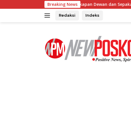
Langsung
erubahan Alat Kelengkapan Dewan dan Sepakati KUA-PPAS 2027
Breaking News
ke
konten
Redaksi
Indeks