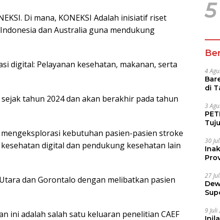
5
EKSI. Di mana, KONEKSI Adalah inisiatif riset
 Indonesia dan Australia guna mendukung
Ber
asi digital: Pelayanan kesehatan, makanan, serta
4 Agu
Bare
di 
Tur
g sejak tahun 2024 dan akan berakhir pada tahun
3 Agu
PETI
Tuj
IUP 
g mengeksplorasi kebutuhan pasien-pasien stroke
30 Ju
kesehatan digital dan pendukung kesehatan lain
Ina
Prov
27 Ju
i Utara dan Gorontalo dengan melibatkan pasien
Dew
Sup
9 Jul
 ini adalah salah satu keluaran penelitian CAEF
Inil