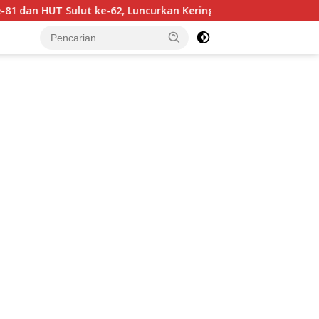
 ke-62, Luncurkan Keringanan Merdeka, Bebas Pajak Kendaraa