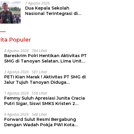
7 Agustus 2026
Dua Kepala Sekolah
Nasional Terintegrasi di
Sulut Resmi Dilantik
ita Populer
4 Agustus 2026
784 Lihat
Bareskrim Polri Hentikan Aktivitas PT
SMG di Tanoyan Selatan, Lima Unit
Excavator Turut Diamankan
3 Agustus 2026
581 Lihat
PETI Kian Marak ! Aktivitas PT SMG di
Jalur Tujuh Tanoyan Diduga
Berlindung Dibalik IUP KUD Perintis
1 Agustus 2026
558 Lihat
Femmy Suluh Apresiasi Junita Cracia
Putri Sigar, Siswi SMKS Kristen 2
Tomohon Raih Medali Perak LKS
Dikmen Nasional 2026
4 Agustus 2026
548 Lihat
Forward Sulut Resmi Bergabung
Dengan Wadah Pokja PWI Kota
Manado