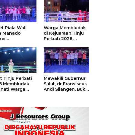
t Piala Wali
Warga Membludak
a Manado
di Kejuaraan Tinju
rei
Perbati 2026,
ouw,Sario
Memperebutkan
ing Camp Juara
Piala Wali Kota
m Tinju Perbati
6
t Tinju Perbati
Mewakili Gubernur
6 Membludak
Sulut, dr Fransiscus
inati Warga
Andi Silangen, Buka
t
Hajatan Tinju
Perbati Sulut,
Memperebutkan
Piala Wali Kota
Manado