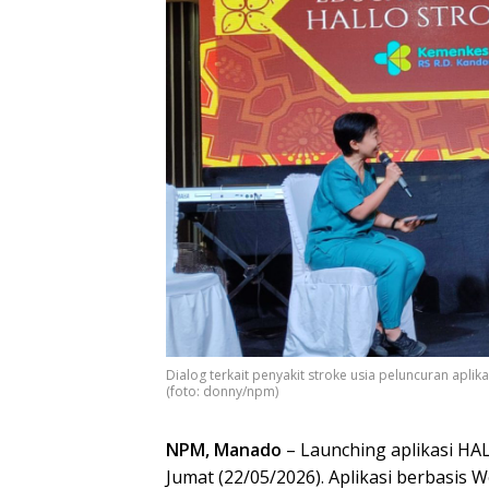
Dialog terkait penyakit stroke usia peluncuran aplik
(foto: donny/npm)
NPM, Manado
– Launching aplikasi HAL
Jumat (22/05/2026). Aplikasi berbasis 