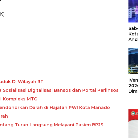
K)
Sabe
Kot
And
Ang
Box
Umu
202
IVen
duk Di Wilayah 3T
202
alikota dr Richard Sualang, Buka Sosialisasi Digitalisasi Bansos dan Portal Perlinsos
Dim
Sulu
di Kompleks MTC
 Mendonorkan Darah di Hajatan PWI Kota Manado
arah
intang Turun Langsung Melayani Pasien BPJS