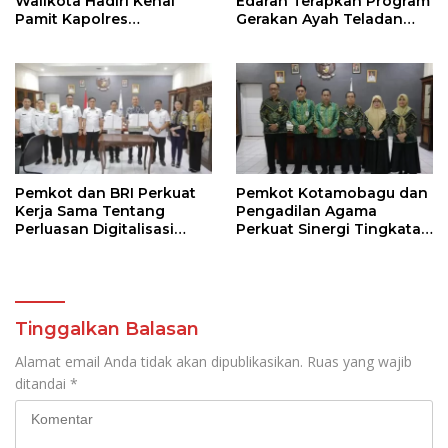
Walikota Hadiri Kenal
Edaran Terapkan Program
Pamit Kapolres
Gerakan Ayah Teladan
Kotamobagu
Indonesia di Kotamobagu
Pemkot dan BRI Perkuat
Pemkot Kotamobagu dan
Kerja Sama Tentang
Pengadilan Agama
Perluasan Digitalisasi
Perkuat Sinergi Tingkatan
Pembayaran Pajak
Kualitas Pelayanan Publik
Tinggalkan Balasan
Alamat email Anda tidak akan dipublikasikan.
Ruas yang wajib
ditandai
*