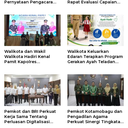
Pernyataan Pengacara
Rapat Evaluasi Capaian
Hotman Paris
Kinerja Pemkot
Walikota dan Wakil
Walikota Keluarkan
Walikota Hadiri Kenal
Edaran Terapkan Program
Pamit Kapolres
Gerakan Ayah Teladan
Kotamobagu
Indonesia di Kotamobagu
Pemkot dan BRI Perkuat
Pemkot Kotamobagu dan
Kerja Sama Tentang
Pengadilan Agama
Perluasan Digitalisasi
Perkuat Sinergi Tingkatan
Pembayaran Pajak
Kualitas Pelayanan Publik