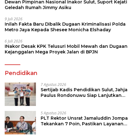
Dewan Pimpinan Nasional Inakor Sulut, Suport Kejati
Geledah Rumah Jimmy Asiku
9 Juli 2026
Inilah Fakta Baru Dibalik Dugaan Kriminalisasi Polda
Metro Jaya Kepada Shesee Monicha Elshaday
6 Juli 2026
INakor Desak KPK Telusuri Mobil Mewah dan Dugaan
Kejanggalan Mega Proyek Jalan di BPJN
Pendidikan
7 Agustus 2026
Sertijab Kadis Pendidikan Sulut, Jahja
Paulus Rondonuwu Siap Lanjutkan
Program Strategis Pendidikan
5 Agustus 2026
PLT Rektor Unsrat Jamaluddin Jompa
Tekankan 7 Poin, Pastikan Layanan
Akademik dan Kampus Kondusif