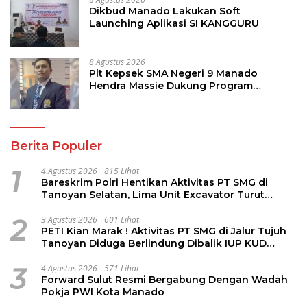
Dikbud Manado Lakukan Soft
Launching Aplikasi SI KANGGURU
8 Agustus 2026
Plt Kepsek SMA Negeri 9 Manado
Hendra Massie Dukung Program
Pendidikan Kadis Dikda Sulut Jahja
Rondonuwu
Berita Populer
1
4 Agustus 2026
815 Lihat
Bareskrim Polri Hentikan Aktivitas PT SMG di
Tanoyan Selatan, Lima Unit Excavator Turut
Diamankan
2
3 Agustus 2026
601 Lihat
PETI Kian Marak ! Aktivitas PT SMG di Jalur Tujuh
Tanoyan Diduga Berlindung Dibalik IUP KUD
Perintis
3
4 Agustus 2026
571 Lihat
Forward Sulut Resmi Bergabung Dengan Wadah
Pokja PWI Kota Manado