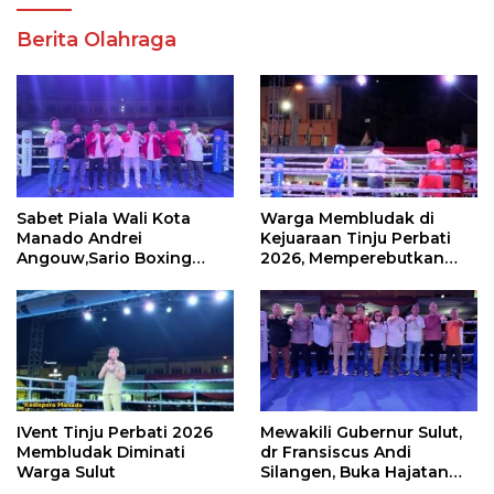
Berita Olahraga
Sabet Piala Wali Kota
Warga Membludak di
Manado Andrei
Kejuaraan Tinju Perbati
Angouw,Sario Boxing
2026, Memperebutkan
Camp Juara Umum Tinju
Piala Wali Kota
Perbati 2026
IVent Tinju Perbati 2026
Mewakili Gubernur Sulut,
Membludak Diminati
dr Fransiscus Andi
Warga Sulut
Silangen, Buka Hajatan
Tinju Perbati Sulut,