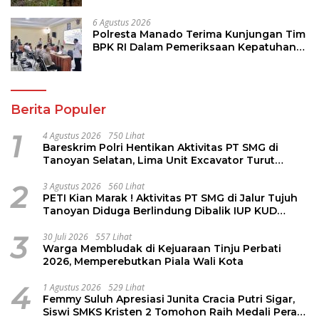
6 Agustus 2026
Polresta Manado Terima Kunjungan Tim
BPK RI Dalam Pemeriksaan Kepatuhan
Atas Manajemen Sistem Informasi
Layanan Laporan Kamtibmas
Berita Populer
1
4 Agustus 2026
750 Lihat
Bareskrim Polri Hentikan Aktivitas PT SMG di
Tanoyan Selatan, Lima Unit Excavator Turut
Diamankan
2
3 Agustus 2026
560 Lihat
PETI Kian Marak ! Aktivitas PT SMG di Jalur Tujuh
Tanoyan Diduga Berlindung Dibalik IUP KUD
Perintis
3
30 Juli 2026
557 Lihat
Warga Membludak di Kejuaraan Tinju Perbati
2026, Memperebutkan Piala Wali Kota
4
1 Agustus 2026
529 Lihat
Femmy Suluh Apresiasi Junita Cracia Putri Sigar,
Siswi SMKS Kristen 2 Tomohon Raih Medali Perak