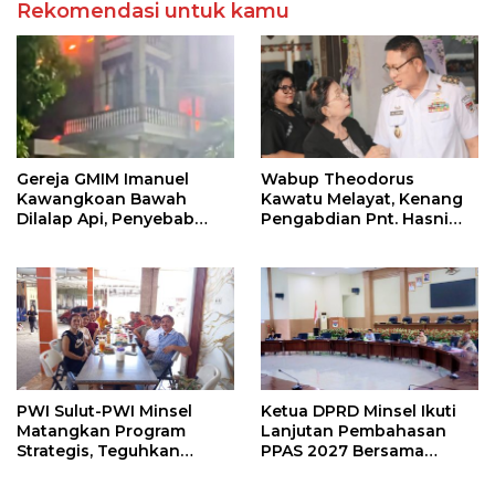
Rekomendasi untuk kamu
Gereja GMIM Imanuel
Wabup Theodorus
Kawangkoan Bawah
Kawatu Melayat, Kenang
Dilalap Api, Penyebab
Pengabdian Pnt. Hasni
Kebakaran Masih
Royke Johannis Pola
Diselidiki
sebagai Pahlawan Tanpa
Tanda Jasa
PWI Sulut-PWI Minsel
Ketua DPRD Minsel Ikuti
Matangkan Program
Lanjutan Pembahasan
Strategis, Teguhkan
PPAS 2027 Bersama
Komitmen Jurnalisme
Komisi I dan Mitra Kerja
Berkualitas