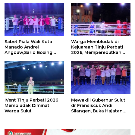
Sabet Piala Wali Kota
Warga Membludak di
Manado Andrei
Kejuaraan Tinju Perbati
Angouw,Sario Boxing
2026, Memperebutkan
Camp Juara Umum Tinju
Piala Wali Kota
Perbati 2026
IVent Tinju Perbati 2026
Mewakili Gubernur Sulut,
Membludak Diminati
dr Fransiscus Andi
Warga Sulut
Silangen, Buka Hajatan
Tinju Perbati Sulut,
Memperebutkan Piala
Wali Kota Manado