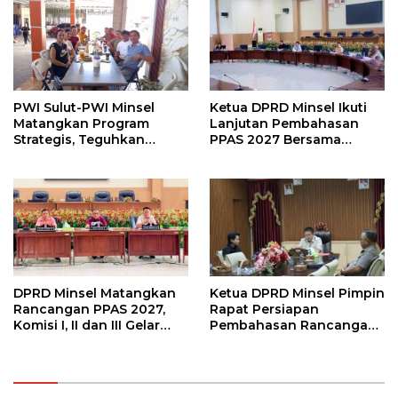
Tanda Jasa
PWI Sulut-PWI Minsel
Ketua DPRD Minsel Ikuti
Matangkan Program
Lanjutan Pembahasan
Strategis, Teguhkan
PPAS 2027 Bersama
Komitmen Jurnalisme
Komisi I dan Mitra Kerja
Berkualitas
DPRD Minsel Matangkan
Ketua DPRD Minsel Pimpin
Rancangan PPAS 2027,
Rapat Persiapan
Komisi I, II dan III Gelar
Pembahasan Rancangan
Rapat Kerja
KUA-PPAS Tahun 2027