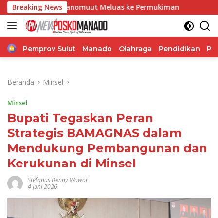
Langsung
 Ranomuut Meluas ke Permukiman
Breaking News
Polresta Manado Ter
ke
konten
Home
Pemprov Sulut
Manado
Olahraga
Pendidikan
Po
Beranda
Minsel
Minsel
Bupati Tegaskan Peran
Strategis BAMAGNAS dalam
Mendukung Pembangunan dan
Kerukunan di Minsel
Stefanus Denny Wowor
4 Juni 2026