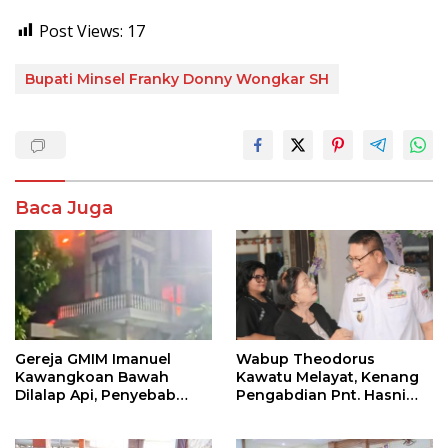
Post Views:
17
Bupati Minsel Franky Donny Wongkar SH
Baca Juga
Gereja GMIM Imanuel
Wabup Theodorus
Kawangkoan Bawah
Kawatu Melayat, Kenang
Dilalap Api, Penyebab
Pengabdian Pnt. Hasni
Kebakaran Masih
Royke Johannis Pola
Diselidiki
sebagai Pahlawan Tanpa