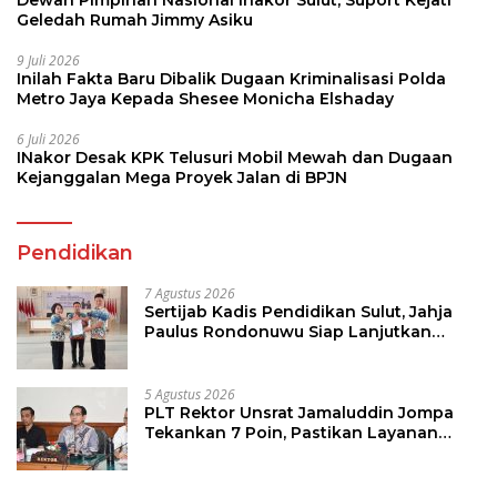
Dewan Pimpinan Nasional Inakor Sulut, Suport Kejati
Geledah Rumah Jimmy Asiku
9 Juli 2026
Inilah Fakta Baru Dibalik Dugaan Kriminalisasi Polda
Metro Jaya Kepada Shesee Monicha Elshaday
6 Juli 2026
INakor Desak KPK Telusuri Mobil Mewah dan Dugaan
Kejanggalan Mega Proyek Jalan di BPJN
Pendidikan
7 Agustus 2026
Sertijab Kadis Pendidikan Sulut, Jahja
Paulus Rondonuwu Siap Lanjutkan
Program Strategis Pendidikan
5 Agustus 2026
PLT Rektor Unsrat Jamaluddin Jompa
Tekankan 7 Poin, Pastikan Layanan
Akademik dan Kampus Kondusif