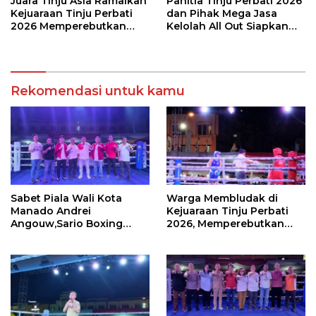
Juara Tinju Asia Ramaikan
Panitia Tinju Perbati 2026
Kejuaraan Tinju Perbati
dan Pihak Mega Jasa
2026 Memperebutkan
Kelolah All Out Siapkan
Piala Wali Kota Manado
Lokasi Pertandingan
Rekomendasi untuk kamu
Sabet Piala Wali Kota
Warga Membludak di
Manado Andrei
Kejuaraan Tinju Perbati
Angouw,Sario Boxing
2026, Memperebutkan
Camp Juara Umum Tinju
Piala Wali Kota
Perbati 2026