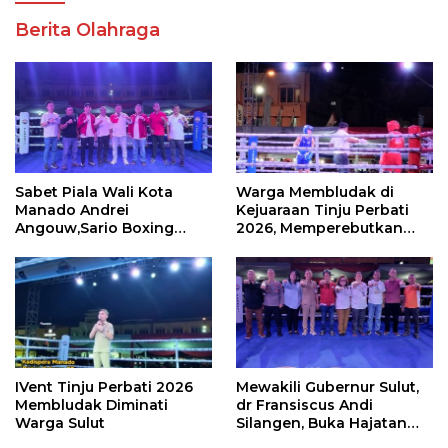
Berita Olahraga
Sabet Piala Wali Kota
Warga Membludak di
Manado Andrei
Kejuaraan Tinju Perbati
Angouw,Sario Boxing
2026, Memperebutkan
Camp Juara Umum Tinju
Piala Wali Kota
Perbati 2026
IVent Tinju Perbati 2026
Mewakili Gubernur Sulut,
Membludak Diminati
dr Fransiscus Andi
Warga Sulut
Silangen, Buka Hajatan
Tinju Perbati Sulut,