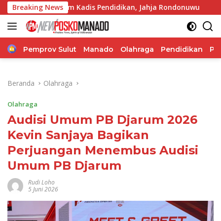
Langsung
ram Kadis Pendidikan, Jahja Rondonuwu
Breaking News
Jelang Puncak 
ke
konten
Home
Pemprov Sulut
Manado
Olahraga
Pendidikan
Po
Beranda
Olahraga
Olahraga
Audisi Umum PB Djarum 2026
Kevin Sanjaya Bagikan
Perjuangan Menembus Audisi
Umum PB Djarum
Rudi Loho
5 Juni 2026