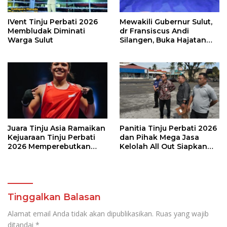
IVent Tinju Perbati 2026
Mewakili Gubernur Sulut,
Membludak Diminati
dr Fransiscus Andi
Warga Sulut
Silangen, Buka Hajatan
Tinju Perbati Sulut,
Memperebutkan Piala
Wali Kota Manado
Juara Tinju Asia Ramaikan
Panitia Tinju Perbati 2026
Kejuaraan Tinju Perbati
dan Pihak Mega Jasa
2026 Memperebutkan
Kelolah All Out Siapkan
Piala Wali Kota Manado
Lokasi Pertandingan
Tinggalkan Balasan
Alamat email Anda tidak akan dipublikasikan.
Ruas yang wajib
ditandai
*