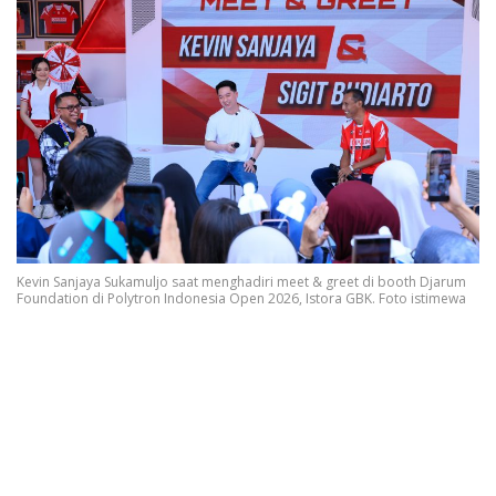
Kevin Sanjaya Sukamuljo saat menghadiri meet & greet di booth Djarum
Foundation di Polytron Indonesia Open 2026, Istora GBK. Foto istimewa