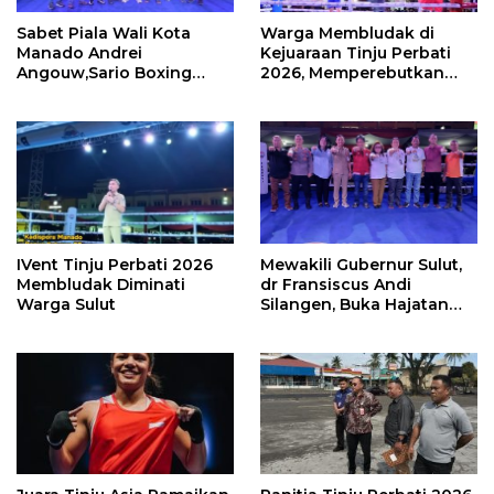
Sabet Piala Wali Kota
Warga Membludak di
Manado Andrei
Kejuaraan Tinju Perbati
Angouw,Sario Boxing
2026, Memperebutkan
Camp Juara Umum Tinju
Piala Wali Kota
Perbati 2026
IVent Tinju Perbati 2026
Mewakili Gubernur Sulut,
Membludak Diminati
dr Fransiscus Andi
Warga Sulut
Silangen, Buka Hajatan
Tinju Perbati Sulut,
Memperebutkan Piala
Wali Kota Manado