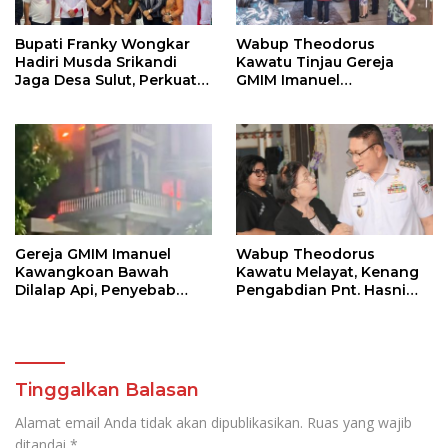
Bupati Franky Wongkar
Wabup Theodorus
Hadiri Musda Srikandi
Kawatu Tinjau Gereja
Jaga Desa Sulut, Perkuat
GMIM Imanuel
Sinergi Bangun Desa
Kawangkoan Bawah
Pasca Kebakaran,
Sampaikan Dukungan
bagi Jemaat
Gereja GMIM Imanuel
Wabup Theodorus
Kawangkoan Bawah
Kawatu Melayat, Kenang
Dilalap Api, Penyebab
Pengabdian Pnt. Hasni
Kebakaran Masih
Royke Johannis Pola
Diselidiki
sebagai Pahlawan Tanpa
Tanda Jasa
Tinggalkan Balasan
Alamat email Anda tidak akan dipublikasikan.
Ruas yang wajib
ditandai
*