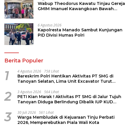
Wabup Theodorus Kawatu Tinjau Gereja
GMIM Imanuel Kawangkoan Bawah
Pasca Kebakaran, Sampaikan Dukungan
bagi Jemaat
6 Agustus 2026
Kapolresta Manado Sambut Kunjungan
PID Divisi Humas Polri
Berita Populer
1
4 Agustus 2026
758 Lihat
Bareskrim Polri Hentikan Aktivitas PT SMG di
Tanoyan Selatan, Lima Unit Excavator Turut
Diamankan
2
3 Agustus 2026
564 Lihat
PETI Kian Marak ! Aktivitas PT SMG di Jalur Tujuh
Tanoyan Diduga Berlindung Dibalik IUP KUD
Perintis
3
30 Juli 2026
561 Lihat
Warga Membludak di Kejuaraan Tinju Perbati
2026, Memperebutkan Piala Wali Kota