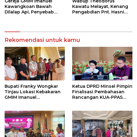
Gereja GMIM Imanuel
Wabup Theodorus
Kawangkoan Bawah
Kawatu Melayat, Kenang
Dilalap Api, Penyebab
Pengabdian Pnt. Hasni
Kebakaran Masih
Royke Johannis Pola
Diselidiki
sebagai Pahlawan Tanpa
Tanda Jasa
Rekomendasi untuk kamu
Bupati Franky Wongkar
Ketua DPRD Minsel Pimpin
Tinjau Lokasi Kebakaran
Finalisasi Pembahasan
GMIM Imanuel
Rancangan KUA-PPAS
Kawangkoan Bawah,
Tahun 2027
Tegaskan Komitmen
Dukung Pemulihan