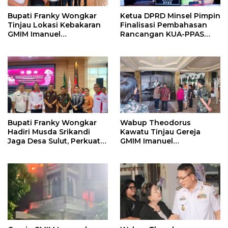
Bupati Franky Wongkar
Ketua DPRD Minsel Pimpin
Tinjau Lokasi Kebakaran
Finalisasi Pembahasan
GMIM Imanuel
Rancangan KUA-PPAS
Kawangkoan Bawah,
Tahun 2027
Tegaskan Komitmen
Dukung Pemulihan
Bupati Franky Wongkar
Wabup Theodorus
Hadiri Musda Srikandi
Kawatu Tinjau Gereja
Jaga Desa Sulut, Perkuat
GMIM Imanuel
Sinergi Bangun Desa
Kawangkoan Bawah
Pasca Kebakaran,
Sampaikan Dukungan
bagi Jemaat