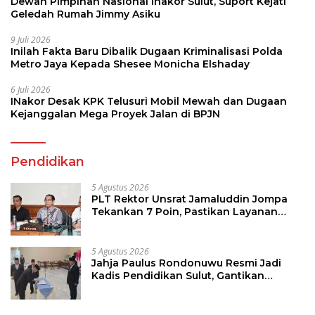
Dewan Pimpinan Nasional Inakor Sulut, Suport Kejati
Geledah Rumah Jimmy Asiku
9 Juli 2026
Inilah Fakta Baru Dibalik Dugaan Kriminalisasi Polda
Metro Jaya Kepada Shesee Monicha Elshaday
6 Juli 2026
INakor Desak KPK Telusuri Mobil Mewah dan Dugaan
Kejanggalan Mega Proyek Jalan di BPJN
Pendidikan
5 Agustus 2026
PLT Rektor Unsrat Jamaluddin Jompa
Tekankan 7 Poin, Pastikan Layanan
Akademik dan Kampus Kondusif
5 Agustus 2026
Jahja Paulus Rondonuwu Resmi Jadi
Kadis Pendidikan Sulut, Gantikan
Femmy J Suluh