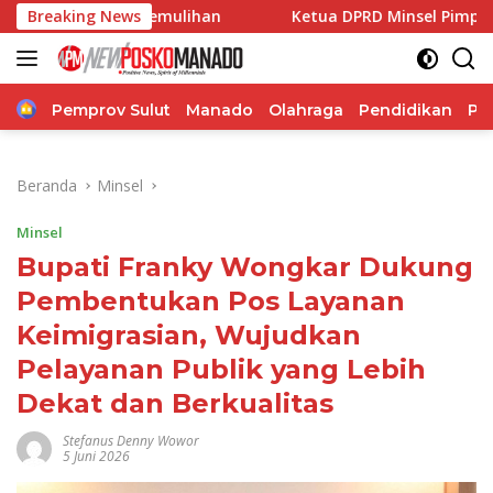
Langsung
emulihan
Breaking News
Ketua DPRD Minsel Pimpin Finalisasi Pemba
ke
konten
Home
Pemprov Sulut
Manado
Olahraga
Pendidikan
Po
Beranda
Minsel
Minsel
Bupati Franky Wongkar Dukung
Pembentukan Pos Layanan
Keimigrasian, Wujudkan
Pelayanan Publik yang Lebih
Dekat dan Berkualitas
Stefanus Denny Wowor
5 Juni 2026