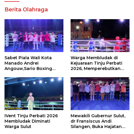
Berita Olahraga
Sabet Piala Wali Kota
Warga Membludak di
Manado Andrei
Kejuaraan Tinju Perbati
Angouw,Sario Boxing
2026, Memperebutkan
Camp Juara Umum Tinju
Piala Wali Kota
Perbati 2026
IVent Tinju Perbati 2026
Mewakili Gubernur Sulut,
Membludak Diminati
dr Fransiscus Andi
Warga Sulut
Silangen, Buka Hajatan
Tinju Perbati Sulut,