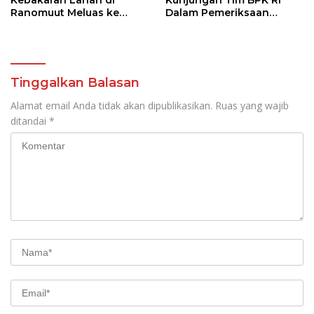
Kebakaran Lahan di
Kunjungan Tim BPK RI
Ranomuut Meluas ke
Dalam Pemeriksaan
Permukiman
Kepatuhan Atas
Manajemen Sistem
Informasi Layanan
Laporan Kamtibmas
Tinggalkan Balasan
Alamat email Anda tidak akan dipublikasikan.
Ruas yang wajib
ditandai
*