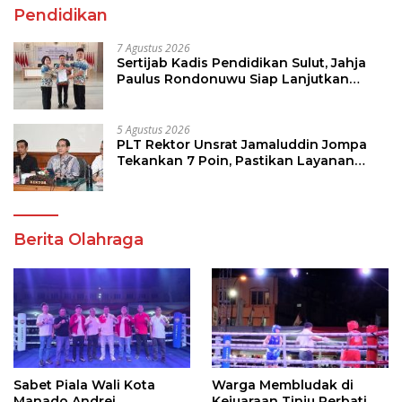
Pendidikan
7 Agustus 2026
Sertijab Kadis Pendidikan Sulut, Jahja
Paulus Rondonuwu Siap Lanjutkan
Program Strategis Pendidikan
5 Agustus 2026
PLT Rektor Unsrat Jamaluddin Jompa
Tekankan 7 Poin, Pastikan Layanan
Akademik dan Kampus Kondusif
Berita Olahraga
Sabet Piala Wali Kota
Warga Membludak di
Manado Andrei
Kejuaraan Tinju Perbati