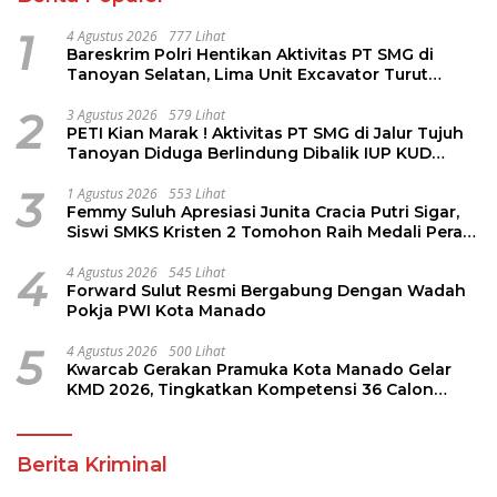
1
4 Agustus 2026
777 Lihat
Bareskrim Polri Hentikan Aktivitas PT SMG di
Tanoyan Selatan, Lima Unit Excavator Turut
Diamankan
2
3 Agustus 2026
579 Lihat
PETI Kian Marak ! Aktivitas PT SMG di Jalur Tujuh
Tanoyan Diduga Berlindung Dibalik IUP KUD
Perintis
3
1 Agustus 2026
553 Lihat
Femmy Suluh Apresiasi Junita Cracia Putri Sigar,
Siswi SMKS Kristen 2 Tomohon Raih Medali Perak
LKS Dikmen Nasional 2026
4
4 Agustus 2026
545 Lihat
Forward Sulut Resmi Bergabung Dengan Wadah
Pokja PWI Kota Manado
5
4 Agustus 2026
500 Lihat
Kwarcab Gerakan Pramuka Kota Manado Gelar
KMD 2026, Tingkatkan Kompetensi 36 Calon
Pembina Pramuka
Berita Kriminal