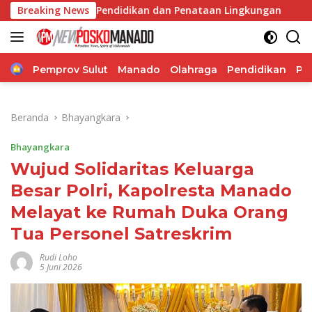
Langsung
ktur, Pendidikan dan Penataan Lingkungan
Breaking News
Dua Kepala S
ke
konten
Home
Pemprov Sulut
Manado
Olahraga
Pendidikan
Po
Beranda
Bhayangkara
Bhayangkara
Wujud Solidaritas Keluarga
Besar Polri, Kapolresta Manado
Melayat ke Rumah Duka Orang
Tua Personel Satreskrim
Rudi Loho
5 Juni 2026