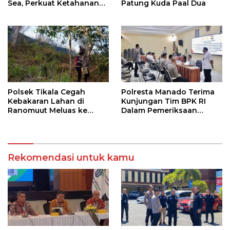
Sea, Perkuat Ketahanan
Patung Kuda Paal Dua
Pangan Dukung Program
Swasembada Pangan
Polsek Tikala Cegah
Polresta Manado Terima
Kebakaran Lahan di
Kunjungan Tim BPK RI
Ranomuut Meluas ke
Dalam Pemeriksaan
Permukiman
Kepatuhan Atas
Manajemen Sistem
Informasi Layanan
Laporan Kamtibmas
Rekomendasi untuk kamu