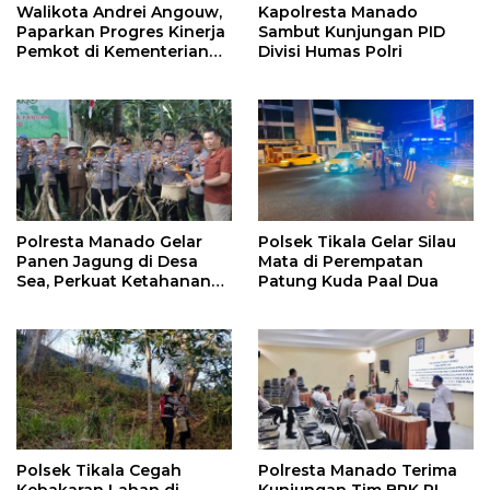
Walikota Andrei Angouw,
Kapolresta Manado
Paparkan Progres Kinerja
Sambut Kunjungan PID
Pemkot di Kementerian
Divisi Humas Polri
Investasi dan
Hilirisasi/BKPM
Polresta Manado Gelar
Polsek Tikala Gelar Silau
Panen Jagung di Desa
Mata di Perempatan
Sea, Perkuat Ketahanan
Patung Kuda Paal Dua
Pangan Dukung Program
Swasembada Pangan
Polsek Tikala Cegah
Polresta Manado Terima