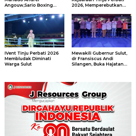
Angouw,Sario Boxing
2026, Memperebutkan
Camp Juara Umum Tinju
Piala Wali Kota
Perbati 2026
IVent Tinju Perbati 2026
Mewakili Gubernur Sulut,
Membludak Diminati
dr Fransiscus Andi
Warga Sulut
Silangen, Buka Hajatan
Tinju Perbati Sulut,
Memperebutkan Piala
Wali Kota Manado