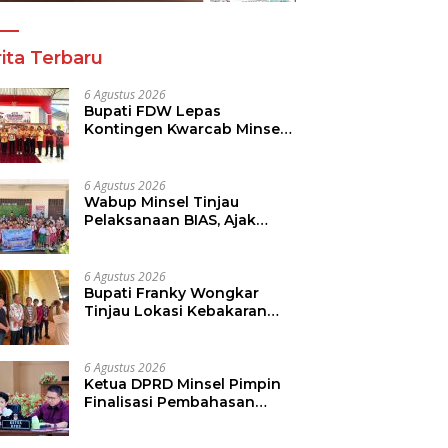
ita Terbaru
6 Agustus 2026
Bupati FDW Lepas
Kontingen Kwarcab Minsel,
Siap Harumkan Daerah di
Jambore Nasional XII
6 Agustus 2026
Wabup Minsel Tinjau
Pelaksanaan BIAS, Ajak
Seluruh Elemen Sukseskan
Imunisasi Anak Sekolah
6 Agustus 2026
Bupati Franky Wongkar
Tinjau Lokasi Kebakaran
GMIM Imanuel Kawangkoan
Bawah, Tegaskan
Komitmen Dukung
6 Agustus 2026
Pemulihan
Ketua DPRD Minsel Pimpin
Finalisasi Pembahasan
Rancangan KUA-PPAS
Tahun 2027