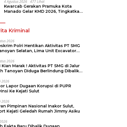
4 Agustus 2026
477 Lihat
Kwarcab Gerakan Pramuka Kota
Manado Gelar KMD 2026, Tingkatkan
Kompetensi 36 Calon Pembina
Pramuka
ita Kriminal
stus 2026
skrim Polri Hentikan Aktivitas PT SMG
Tanoyan Selatan, Lima Unit Excavator
ut Diamankan
stus 2026
 Kian Marak ! Aktivitas PT SMG di Jalur
uh Tanoyan Diduga Berlindung Dibalik
KUD Perintis
li 2026
kor Lapor Dugaan Korupsi di PUPR
insi Ke Kejati Sulut
li 2026
an Pimpinan Nasional Inakor Sulut,
ort Kejati Geledah Rumah Jimmy Asiku
i 2026
ah Fakta Baru Dibalik Dugaan