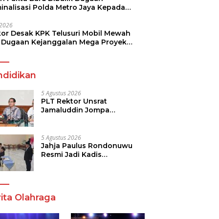
minalisasi Polda Metro Jaya Kepada
see Monicha Elshaday
i 2026
kor Desak KPK Telusuri Mobil Mewah
 Dugaan Kejanggalan Mega Proyek
n di BPJN
ndidikan
5 Agustus 2026
PLT Rektor Unsrat
Jamaluddin Jompa
Tekankan 7 Poin, Pastikan
Layanan Akademik dan
Kampus Kondusif
5 Agustus 2026
Jahja Paulus Rondonuwu
Resmi Jadi Kadis
Pendidikan Sulut, Gantikan
Femmy J Suluh
ita Olahraga