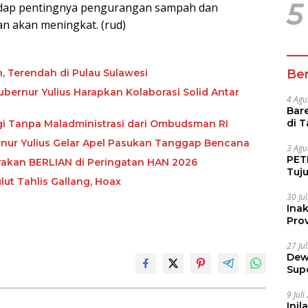
5
adap pentingnya pengurangan sampah dan
n akan meningkat. (rud)
Ber
n, Terendah di Pulau Sulawesi
ubernur Yulius Harapkan Kolaborasi Solid Antar
4 Agu
Bare
di 
ggi Tanpa Maladministrasi dari Ombudsman RI
Tur
bernur Yulius Gelar Apel Pasukan Tanggap Bencana
3 Agu
PETI
rakan BERLIAN di Peringatan HAN 2026
Tuj
lut Tahlis Gallang, Hoax
IUP 
30 Ju
Ina
Prov
27 Ju
Dew
Sup
9 Jul
Inil