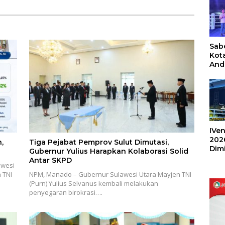
Sabe
Kot
And
Ang
Box
Umu
202
IVen
202
,
Tiga Pejabat Pemprov Sulut Dimutasi,
Dim
Gubernur Yulius Harapkan Kolaborasi Solid
Sulu
Antar SKPD
awesi
 TNI
NPM, Manado – Gubernur Sulawesi Utara Mayjen TNI
(Purn) Yulius Selvanus kembali melakukan
penyegaran birokrasi….