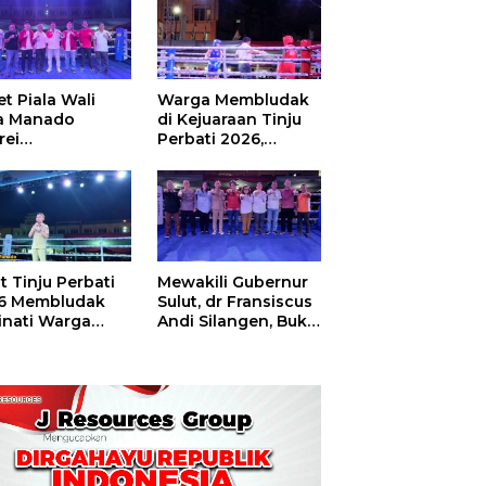
t Piala Wali
Warga Membludak
a Manado
di Kejuaraan Tinju
rei
Perbati 2026,
ouw,Sario
Memperebutkan
ing Camp Juara
Piala Wali Kota
m Tinju Perbati
6
t Tinju Perbati
Mewakili Gubernur
6 Membludak
Sulut, dr Fransiscus
inati Warga
Andi Silangen, Buka
t
Hajatan Tinju
Perbati Sulut,
Memperebutkan
Piala Wali Kota
Manado