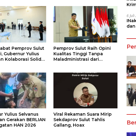
Kri
She
6 Jul
INa
dan
Jala
Pe
jabat Pemprov Sulut
Pemprov Sulut Raih Opini
i, Gubernur Yulius
Kualitas Tinggi Tanpa
n Kolaborasi Solid
Maladministrasi dari
KPD
Ombudsman RI
r Yulius Selvanus
Viral Rekaman Suara Mirip
an Gerakan BERLIAN
Sekdaprov Sulut Tahlis
Ber
ngatan HAN 2026
Gallang, Hoax