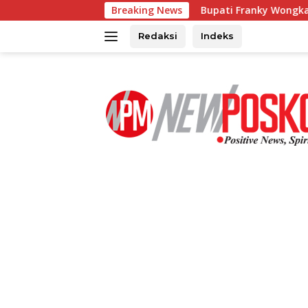
Langsung
kolah
Bupati Franky Wongkar Tinjau Lokasi Kebakara
Breaking News
ke
konten
Redaksi
Indeks