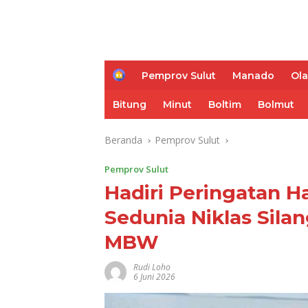
H
Pemprov Sulut
Manado
Ol
o
m
Bitung
Minut
Boltim
Bolmut
e
Beranda
Pemprov Sulut
Pemprov Sulut
Hadiri Peringatan H
Sedunia Niklas Sil
MBW
Rudi Loho
6 Juni 2026