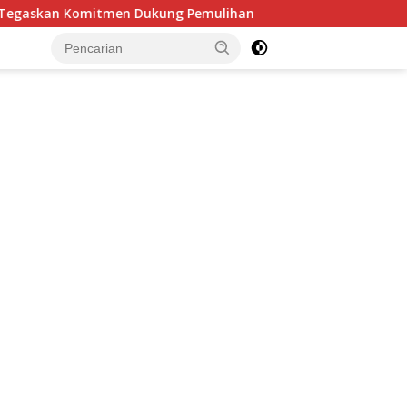
g Pemulihan
Ketua DPRD Minsel Pimpin Finalisasi Pe