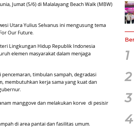
nia, Jumat (5/6) di Malalayang Beach Walk (MBW)
wesi Utara Yulius Selvanus ini mengusung tema
 For Our Future.
Ber
ri Lingkungan Hidup Republik Indonesia
1
luruh elemen masyarakat dalam menjaga
2
ti pencemaran, timbulan sampah, degradasi
im, membutuhkan kerja sama yang kuat dan
gubernur.
3
nanam manggove dan melakukan korve di pesisir
4
pah di area pantai dan fasilitas umum.