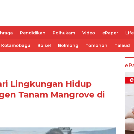
ahraga
Pendidikan
Polhukam
Video
ePaper
Life
Kotamobagu
Bolsel
Bolmong
Tomohon
Talaud
eP
ari Lingkungan Hidup
angen Tanam Mangrove di