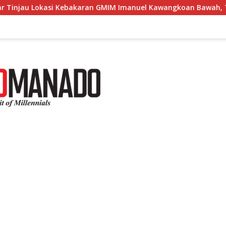
n GMIM Imanuel Kawangkoan Bawah, Tegaskan Komitmen Dukun