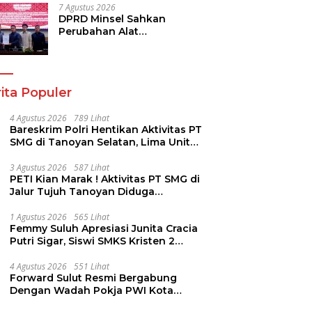
7 Agustus 2026
DPRD Minsel Sahkan
Perubahan Alat
Kelengkapan Dewan dan
Sepakati KUA-PPAS 2027
ita Populer
4 Agustus 2026
789 Lihat
Bareskrim Polri Hentikan Aktivitas PT
SMG di Tanoyan Selatan, Lima Unit
Excavator Turut Diamankan
3 Agustus 2026
587 Lihat
PETI Kian Marak ! Aktivitas PT SMG di
Jalur Tujuh Tanoyan Diduga
Berlindung Dibalik IUP KUD Perintis
1 Agustus 2026
565 Lihat
Femmy Suluh Apresiasi Junita Cracia
Putri Sigar, Siswi SMKS Kristen 2
Tomohon Raih Medali Perak LKS
Dikmen Nasional 2026
4 Agustus 2026
551 Lihat
Forward Sulut Resmi Bergabung
Dengan Wadah Pokja PWI Kota
Manado