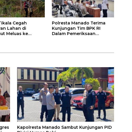
Tikala Cegah
Polresta Manado Terima
an Lahan di
Kunjungan Tim BPK RI
ut Meluas ke
Dalam Pemeriksaan
iman
Kepatuhan Atas Manajemen
Sistem Informasi Layanan
Laporan Kamtibmas
gres
Kapolresta Manado Sambut Kunjungan PID