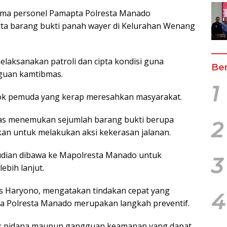
ama personel Pamapta Polresta Manado
a barang bukti panah wayer di Kelurahan Wenang
laksanakan patroli dan cipta kondisi guna
Ber
gguan kamtibmas.
1
ok pemuda yang kerap meresahkan masyarakat.
ugas menemukan sejumlah barang bukti berupa
2
an untuk melakukan aksi kekerasan jalanan.
dian dibawa ke Mapolresta Manado untuk
3
ebih lanjut.
s Haryono, mengatakan tindakan cepat yang
4
a Polresta Manado merupakan langkah preventif.
dak pidana maupun gangguan keamanan yang dapat