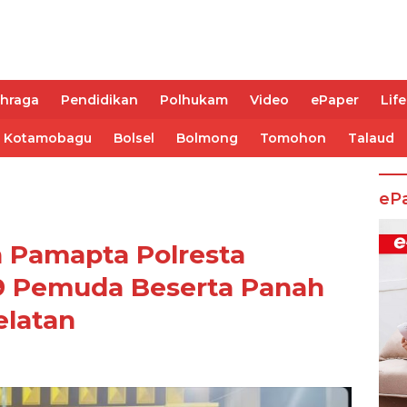
ahraga
Pendidikan
Polhukam
Video
ePaper
Life
Kotamobagu
Bolsel
Bolmong
Tomohon
Talaud
eP
n Pamapta Polresta
 Pemuda Beserta Panah
elatan