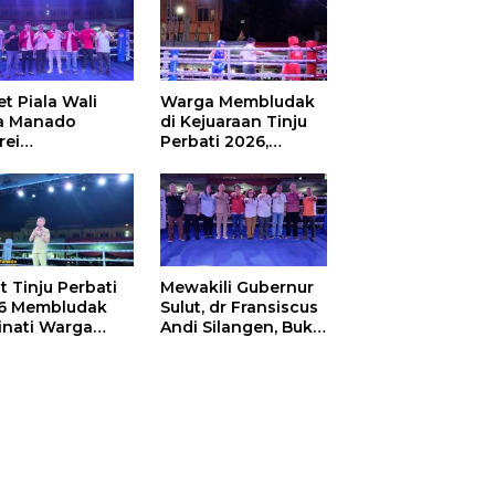
t Piala Wali
Warga Membludak
a Manado
di Kejuaraan Tinju
rei
Perbati 2026,
ouw,Sario
Memperebutkan
ing Camp Juara
Piala Wali Kota
m Tinju Perbati
6
t Tinju Perbati
Mewakili Gubernur
6 Membludak
Sulut, dr Fransiscus
inati Warga
Andi Silangen, Buka
t
Hajatan Tinju
Perbati Sulut,
Memperebutkan
Piala Wali Kota
Manado