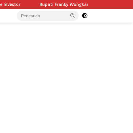
ti Franky Wongkar Tinjau Posko Siaga Karhutla, Pastikan Kes