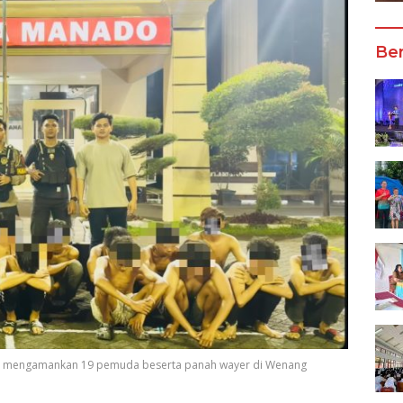
Ber
at mengamankan 19 pemuda beserta panah wayer di Wenang