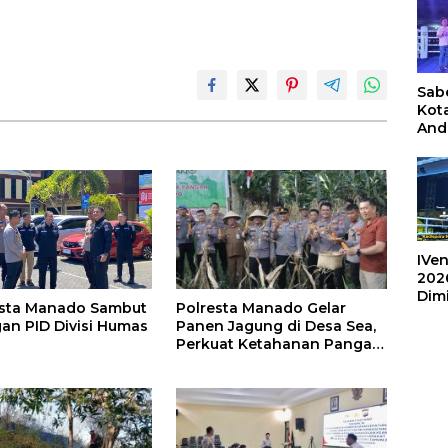
Sabe
Kot
And
Ang
Box
Umu
202
IVen
202
Dim
Polresta Manado Gelar
esta Manado Sambut
Sulu
Panen Jagung di Desa Sea,
an PID Divisi Humas
Perkuat Ketahanan Pangan
Dukung Program
Swasembada Pangan