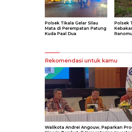
Polsek Tikala Gelar Silau
Polsek 
Mata di Perempatan Patung
Kebakar
Kuda Paal Dua
Ranomu
Permuk
Rekomendasi untuk kamu
Walikota Andrei Angouw, Paparkan Pro