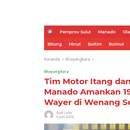
H
Pemprov Sulut
Manado
Ol
o
m
Bitung
Minut
Boltim
Bolmut
e
Beranda
Bhayangkara
Bhayangkara
Tim Motor Itang da
Manado Amankan 19
Wayer di Wenang S
Rudi Loho
6 Juni 2026