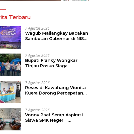
ita Terbaru
7 Agustus 2026
Wagub Mailangkay Bacakan
Sambutan Gubernur di NISF
2026, Sulut Tawarkan
Pasifik Gateway dan
Hilirisasi Kelapa ke Investor
7 Agustus 2026
Bupati Franky Wongkar
Tinjau Posko Siaga
Karhutla, Pastikan
Kesiapsiagaan Hadapi
Musim Kemarau
7 Agustus 2026
Reses di Kawahang Vionita
Kuera Dorong Percepatan
Pembangunan di Nusa
Utara
7 Agustus 2026
Vonny Paat Serap Aspirasi
Siswa SMK Negeri 1
Tondano