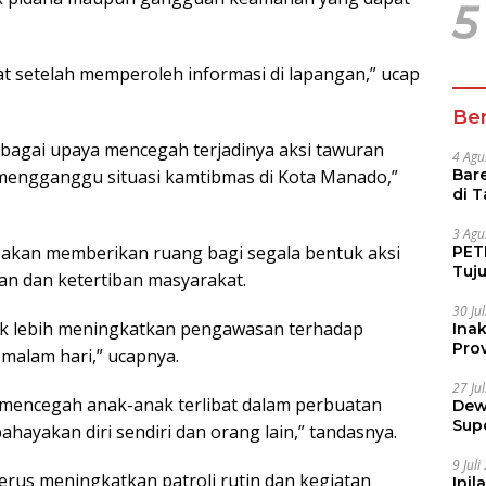
5
t setelah memperoleh informasi di lapangan,” ucap
Ber
bagai upaya mencegah terjadinya aksi tawuran
4 Agu
Bare
mengganggu situasi kamtibmas di Kota Manado,”
di 
Tur
3 Agu
 akan memberikan ruang bagi segala bentuk aksi
PETI
Tuj
 dan ketertiban masyarakat.
IUP 
30 Ju
k lebih meningkatkan pengawasan terhadap
Ina
Prov
 malam hari,” ucapnya.
27 Ju
 mencegah anak-anak terlibat dalam perbuatan
Dew
Sup
akan diri sendiri dan orang lain,” tandasnya.
9 Jul
rus meningkatkan patroli rutin dan kegiatan
Inil