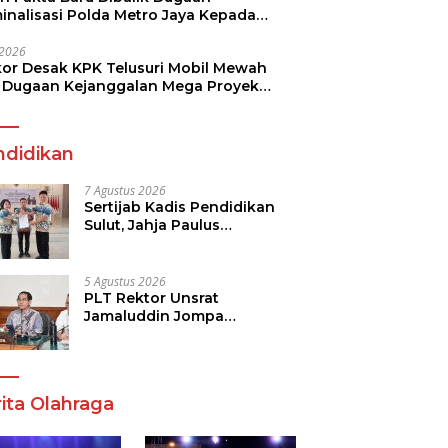
minalisasi Polda Metro Jaya Kepada
see Monicha Elshaday
i 2026
kor Desak KPK Telusuri Mobil Mewah
 Dugaan Kejanggalan Mega Proyek
n di BPJN
ndidikan
7 Agustus 2026
Sertijab Kadis Pendidikan
Sulut, Jahja Paulus
Rondonuwu Siap Lanjutkan
Program Strategis
Pendidikan
5 Agustus 2026
PLT Rektor Unsrat
Jamaluddin Jompa
Tekankan 7 Poin, Pastikan
Layanan Akademik dan
Kampus Kondusif
ita Olahraga