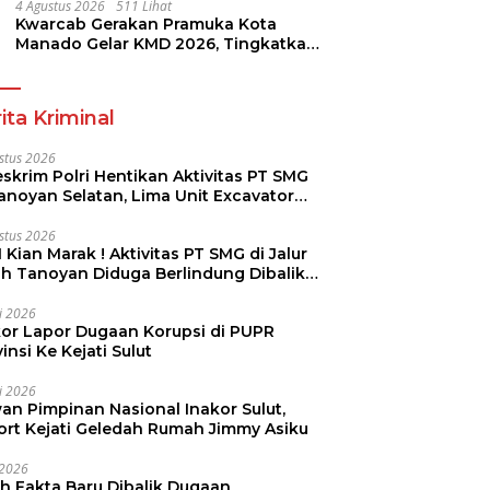
4 Agustus 2026
511 Lihat
Kwarcab Gerakan Pramuka Kota
Manado Gelar KMD 2026, Tingkatkan
Kompetensi 36 Calon Pembina
Pramuka
ita Kriminal
stus 2026
skrim Polri Hentikan Aktivitas PT SMG
Tanoyan Selatan, Lima Unit Excavator
ut Diamankan
stus 2026
 Kian Marak ! Aktivitas PT SMG di Jalur
uh Tanoyan Diduga Berlindung Dibalik
KUD Perintis
li 2026
kor Lapor Dugaan Korupsi di PUPR
insi Ke Kejati Sulut
li 2026
an Pimpinan Nasional Inakor Sulut,
ort Kejati Geledah Rumah Jimmy Asiku
i 2026
ah Fakta Baru Dibalik Dugaan