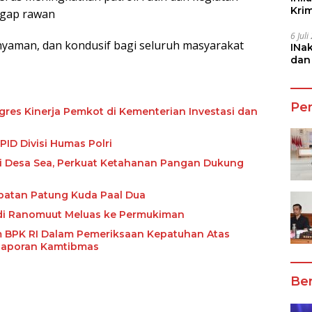
Kri
nggap rawan
She
6 Jul
nyaman, dan kondusif bagi seluruh masyarakat
INa
dan
Jala
Pe
res Kinerja Pemkot di Kementerian Investasi dan
ID Divisi Humas Polri
i Desa Sea, Perkuat Ketahanan Pangan Dukung
mpatan Patung Kuda Paal Dua
 di Ranomuut Meluas ke Permukiman
m BPK RI Dalam Pemeriksaan Kepatuhan Atas
Laporan Kamtibmas
Ber