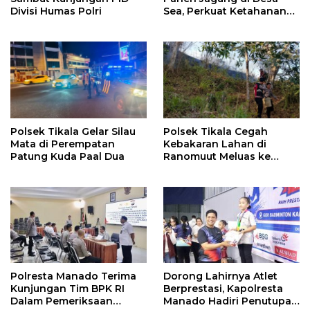
Divisi Humas Polri
Sea, Perkuat Ketahanan
Pangan Dukung Program
Swasembada Pangan
Polsek Tikala Gelar Silau
Polsek Tikala Cegah
Mata di Perempatan
Kebakaran Lahan di
Patung Kuda Paal Dua
Ranomuut Meluas ke
Permukiman
Polresta Manado Terima
Dorong Lahirnya Atlet
Kunjungan Tim BPK RI
Berprestasi, Kapolresta
Dalam Pemeriksaan
Manado Hadiri Penutupan