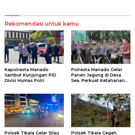
Kepatuhan Atas
Kejuaraan Bulutangkis
Manajemen Sistem
Walikota Manado Cup
Informasi Layanan
2026
Laporan Kamtibmas
Rekomendasi untuk kamu
Kapolresta Manado
Polresta Manado Gelar
Sambut Kunjungan PID
Panen Jagung di Desa
Divisi Humas Polri
Sea, Perkuat Ketahanan
Pangan Dukung Program
Swasembada Pangan
Polsek Tikala Gelar Silau
Polsek Tikala Cegah