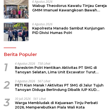
6 Agustus 2026
Wabup Theodorus Kawatu Tinjau Gereja
GMIM Imanuel Kawangkoan Bawah
Pasca Kebakaran, Sampaikan Dukungan
bagi Jemaat
6 Agustus 2026
Kapolresta Manado Sambut Kunjungan
PID Divisi Humas Polri
Berita Populer
1
4 Agustus 2026
758 Lihat
Bareskrim Polri Hentikan Aktivitas PT SMG di
Tanoyan Selatan, Lima Unit Excavator Turut
Diamankan
2
3 Agustus 2026
567 Lihat
PETI Kian Marak ! Aktivitas PT SMG di Jalur Tujuh
Tanoyan Diduga Berlindung Dibalik IUP KUD
Perintis
3
30 Juli 2026
561 Lihat
Warga Membludak di Kejuaraan Tinju Perbati
2026, Memperebutkan Piala Wali Kota