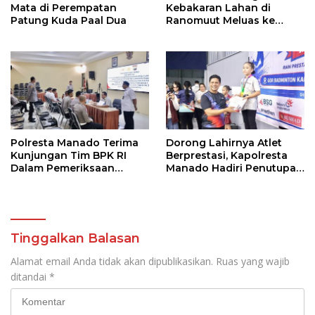
Mata di Perempatan
Kebakaran Lahan di
Patung Kuda Paal Dua
Ranomuut Meluas ke
Permukiman
Polresta Manado Terima
Dorong Lahirnya Atlet
Kunjungan Tim BPK RI
Berprestasi, Kapolresta
Dalam Pemeriksaan
Manado Hadiri Penutupan
Kepatuhan Atas
Kejuaraan Bulutangkis
Manajemen Sistem
Walikota Manado Cup
Informasi Layanan
2026
Laporan Kamtibmas
Tinggalkan Balasan
Alamat email Anda tidak akan dipublikasikan.
Ruas yang wajib
ditandai
*