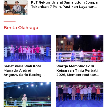
PLT Rektor Unsrat Jamaluddin Jompa
Tekankan 7 Poin, Pastikan Layanan
Akademik dan Kampus Kondusif
Berita Olahraga
Sabet Piala Wali Kota
Warga Membludak di
Manado Andrei
Kejuaraan Tinju Perbati
Angouw,Sario Boxing
2026, Memperebutkan
Camp Juara Umum Tinju
Piala Wali Kota
Perbati 2026