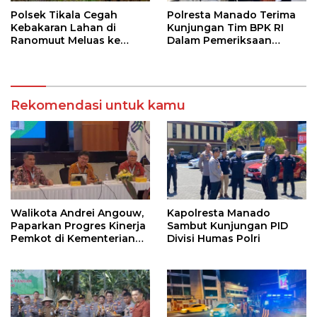
Polsek Tikala Cegah
Polresta Manado Terima
Kebakaran Lahan di
Kunjungan Tim BPK RI
Ranomuut Meluas ke
Dalam Pemeriksaan
Permukiman
Kepatuhan Atas
Manajemen Sistem
Informasi Layanan
Laporan Kamtibmas
Rekomendasi untuk kamu
Walikota Andrei Angouw,
Kapolresta Manado
Paparkan Progres Kinerja
Sambut Kunjungan PID
Pemkot di Kementerian
Divisi Humas Polri
Investasi dan
Hilirisasi/BKPM