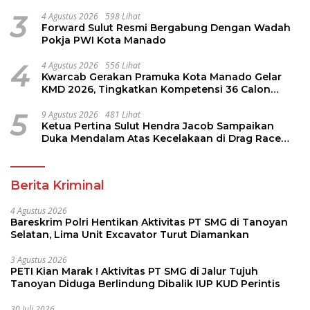
Perintis
3
4 Agustus 2026
598 Lihat
Forward Sulut Resmi Bergabung Dengan Wadah
Pokja PWI Kota Manado
4
4 Agustus 2026
556 Lihat
Kwarcab Gerakan Pramuka Kota Manado Gelar
KMD 2026, Tingkatkan Kompetensi 36 Calon
Pembina Pramuka
5
9 Agustus 2026
481 Lihat
Ketua Pertina Sulut Hendra Jacob Sampaikan
Duka Mendalam Atas Kecelakaan di Drag Race
Kotamobagu
Berita Kriminal
4 Agustus 2026
Bareskrim Polri Hentikan Aktivitas PT SMG di Tanoyan
Selatan, Lima Unit Excavator Turut Diamankan
3 Agustus 2026
PETI Kian Marak ! Aktivitas PT SMG di Jalur Tujuh
Tanoyan Diduga Berlindung Dibalik IUP KUD Perintis
30 Juli 2026