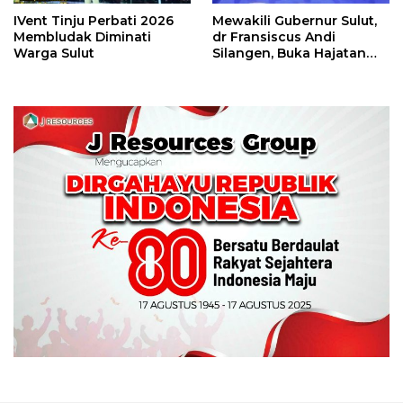
IVent Tinju Perbati 2026
Mewakili Gubernur Sulut,
Membludak Diminati
dr Fransiscus Andi
Warga Sulut
Silangen, Buka Hajatan
Tinju Perbati Sulut,
Memperebutkan Piala
Wali Kota Manado