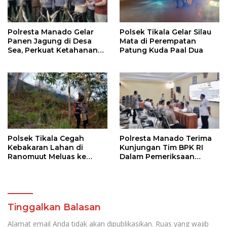
Polresta Manado Gelar
Polsek Tikala Gelar Silau
Panen Jagung di Desa
Mata di Perempatan
Sea, Perkuat Ketahanan
Patung Kuda Paal Dua
Pangan Dukung Program
Swasembada Pangan
Polsek Tikala Cegah
Polresta Manado Terima
Kebakaran Lahan di
Kunjungan Tim BPK RI
Ranomuut Meluas ke
Dalam Pemeriksaan
Permukiman
Kepatuhan Atas
Manajemen Sistem
Informasi Layanan
Laporan Kamtibmas
Tinggalkan Balasan
Alamat email Anda tidak akan dipublikasikan.
Ruas yang wajib