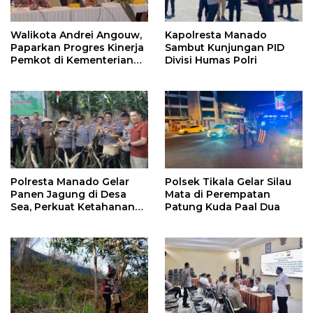
Walikota Andrei Angouw,
Kapolresta Manado
Paparkan Progres Kinerja
Sambut Kunjungan PID
Pemkot di Kementerian
Divisi Humas Polri
Investasi dan
Hilirisasi/BKPM
Polresta Manado Gelar
Polsek Tikala Gelar Silau
Panen Jagung di Desa
Mata di Perempatan
Sea, Perkuat Ketahanan
Patung Kuda Paal Dua
Pangan Dukung Program
Swasembada Pangan