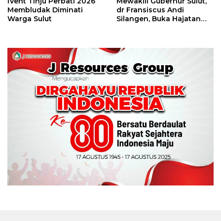
IVent Tinju Perbati 2026
Mewakili Gubernur Sulut,
Membludak Diminati
dr Fransiscus Andi
Warga Sulut
Silangen, Buka Hajatan
Tinju Perbati Sulut,
Memperebutkan Piala
Wali Kota Manado