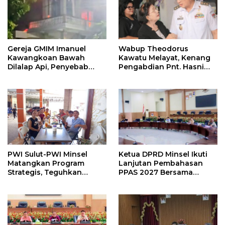
Gereja GMIM Imanuel
Wabup Theodorus
Kawangkoan Bawah
Kawatu Melayat, Kenang
Dilalap Api, Penyebab
Pengabdian Pnt. Hasni
Kebakaran Masih
Royke Johannis Pola
Diselidiki
sebagai Pahlawan Tanpa
Tanda Jasa
PWI Sulut-PWI Minsel
Ketua DPRD Minsel Ikuti
Matangkan Program
Lanjutan Pembahasan
Strategis, Teguhkan
PPAS 2027 Bersama
Komitmen Jurnalisme
Komisi I dan Mitra Kerja
Berkualitas