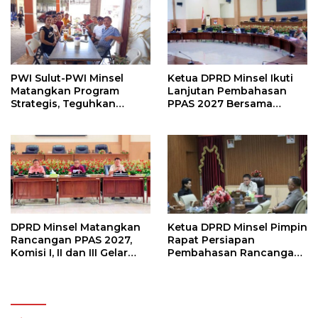
PWI Sulut-PWI Minsel
Ketua DPRD Minsel Ikuti
Matangkan Program
Lanjutan Pembahasan
Strategis, Teguhkan
PPAS 2027 Bersama
Komitmen Jurnalisme
Komisi I dan Mitra Kerja
Berkualitas
DPRD Minsel Matangkan
Ketua DPRD Minsel Pimpin
Rancangan PPAS 2027,
Rapat Persiapan
Komisi I, II dan III Gelar
Pembahasan Rancangan
Rapat Kerja
KUA-PPAS Tahun 2027