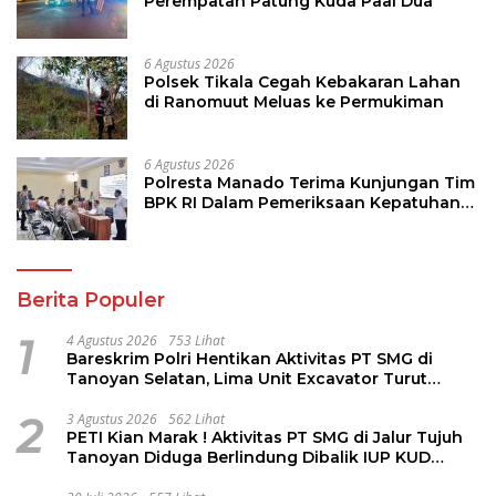
Perempatan Patung Kuda Paal Dua
6 Agustus 2026
Polsek Tikala Cegah Kebakaran Lahan
di Ranomuut Meluas ke Permukiman
6 Agustus 2026
Polresta Manado Terima Kunjungan Tim
BPK RI Dalam Pemeriksaan Kepatuhan
Atas Manajemen Sistem Informasi
Layanan Laporan Kamtibmas
Berita Populer
1
4 Agustus 2026
753 Lihat
Bareskrim Polri Hentikan Aktivitas PT SMG di
Tanoyan Selatan, Lima Unit Excavator Turut
Diamankan
2
3 Agustus 2026
562 Lihat
PETI Kian Marak ! Aktivitas PT SMG di Jalur Tujuh
Tanoyan Diduga Berlindung Dibalik IUP KUD
Perintis