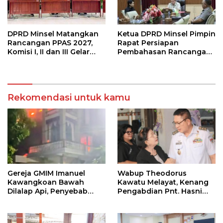
DPRD Minsel Matangkan
Ketua DPRD Minsel Pimpin
Rancangan PPAS 2027,
Rapat Persiapan
Komisi I, II dan III Gelar
Pembahasan Rancangan
Rapat Kerja
KUA-PPAS Tahun 2027
Rekomendasi untuk kamu
Gereja GMIM Imanuel
Wabup Theodorus
Kawangkoan Bawah
Kawatu Melayat, Kenang
Dilalap Api, Penyebab
Pengabdian Pnt. Hasni
Kebakaran Masih
Royke Johannis Pola
Diselidiki
sebagai Pahlawan Tanpa
Tanda Jasa