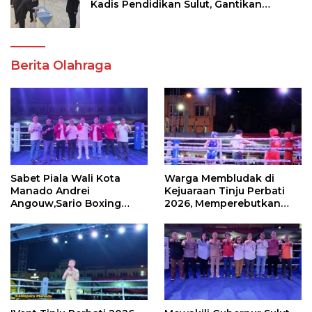
Kadis Pendidikan Sulut, Gantikan
Femmy J Suluh
Berita Olahraga
Sabet Piala Wali Kota
Warga Membludak di
Manado Andrei
Kejuaraan Tinju Perbati
Angouw,Sario Boxing
2026, Memperebutkan
Camp Juara Umum Tinju
Piala Wali Kota
Perbati 2026