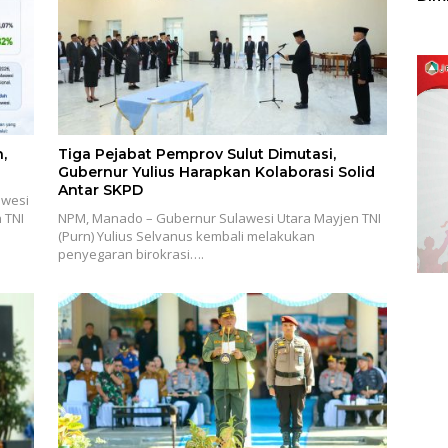
Sulu
,
Tiga Pejabat Pemprov Sulut Dimutasi,
Gubernur Yulius Harapkan Kolaborasi Solid
Antar SKPD
awesi
 TNI
NPM, Manado – Gubernur Sulawesi Utara Mayjen TNI
(Purn) Yulius Selvanus kembali melakukan
penyegaran birokrasi….