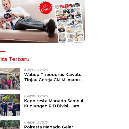
ita Terbaru
6 Agustus 2026
Wabup Theodorus Kawatu
Tinjau Gereja GMIM Imanuel
Kawangkoan Bawah Pasca
Kebakaran, Sampaikan
Dukungan bagi Jemaat
6 Agustus 2026
Kapolresta Manado Sambut
Kunjungan PID Divisi Humas
Polri
6 Agustus 2026
Polresta Manado Gelar