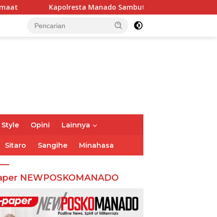
a Manado Sambut Kunjungan PID Divisi Humas Polri
Po
 Style
Opini
Lainnya
Sitaro
Sangihe
Minahasa
aper NEWPOSKOMANADO