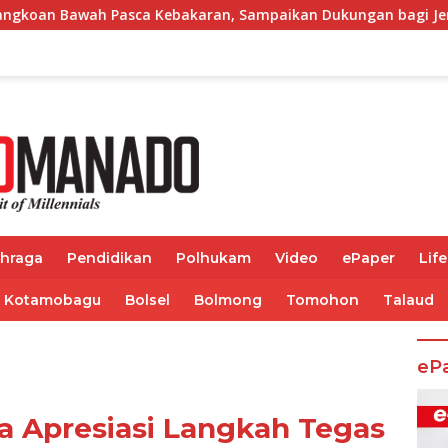
bakaran, Sampaikan Dukungan bagi Jemaat
Kapolrest
ahraga
Pendidikan
Polhukam
Video
ePaper
Life
Kotamobagu
Bolsel
Bolmong
Tomohon
Talaud
eP
a Apresiasi Langkah Tegas