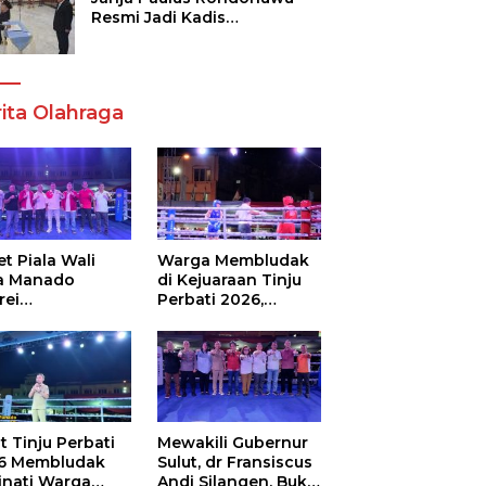
Resmi Jadi Kadis
Pendidikan Sulut, Gantikan
Femmy J Suluh
ita Olahraga
t Piala Wali
Warga Membludak
a Manado
di Kejuaraan Tinju
rei
Perbati 2026,
ouw,Sario
Memperebutkan
ing Camp Juara
Piala Wali Kota
m Tinju Perbati
6
t Tinju Perbati
Mewakili Gubernur
6 Membludak
Sulut, dr Fransiscus
inati Warga
Andi Silangen, Buka