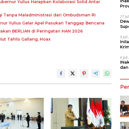
Ina
ubernur Yulius Harapkan Kolaborasi Solid Antar
Prov
ggi Tanpa Maladministrasi dari Ombudsman RI
27 Ju
Dew
bernur Yulius Gelar Apel Pasukan Tanggap Bencana
Sup
rakan BERLIAN di Peringatan HAN 2026
9 Jul
lut Tahlis Gallang, Hoax
Inil
Kri
She
6 Jul
INa
dan
Jala
Pe