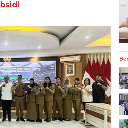
bsidi
Ber