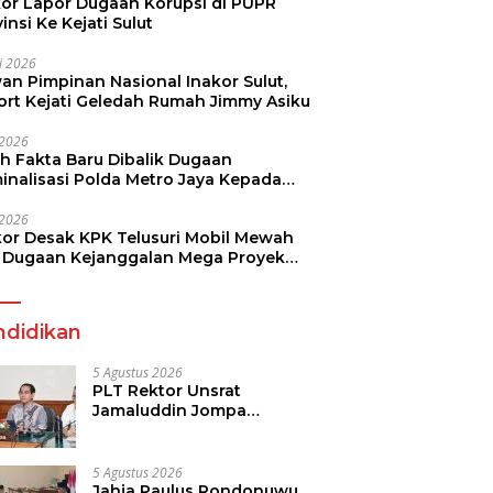
kor Lapor Dugaan Korupsi di PUPR
insi Ke Kejati Sulut
li 2026
an Pimpinan Nasional Inakor Sulut,
ort Kejati Geledah Rumah Jimmy Asiku
i 2026
ah Fakta Baru Dibalik Dugaan
minalisasi Polda Metro Jaya Kepada
see Monicha Elshaday
i 2026
kor Desak KPK Telusuri Mobil Mewah
 Dugaan Kejanggalan Mega Proyek
n di BPJN
ndidikan
5 Agustus 2026
PLT Rektor Unsrat
Jamaluddin Jompa
Tekankan 7 Poin, Pastikan
Layanan Akademik dan
Kampus Kondusif
5 Agustus 2026
Jahja Paulus Rondonuwu