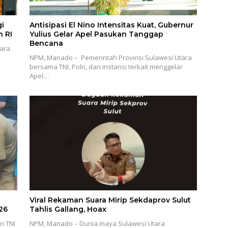
gi
Antisipasi El Nino Intensitas Kuat, Gubernur
 RI
Yulius Gelar Apel Pasukan Tanggap
Bencana
tara
NPM, Manado – Pemerintah Provinsi Sulawesi Utara
bersama TNI, Polri, dan instansi terkait menggelar
Apel…
Viral Rekaman Suara Mirip Sekdaprov Sulut
26
Tahlis Gallang, Hoax
n TNI
NPM, Manado – Dunia maya Sulawesi Utara