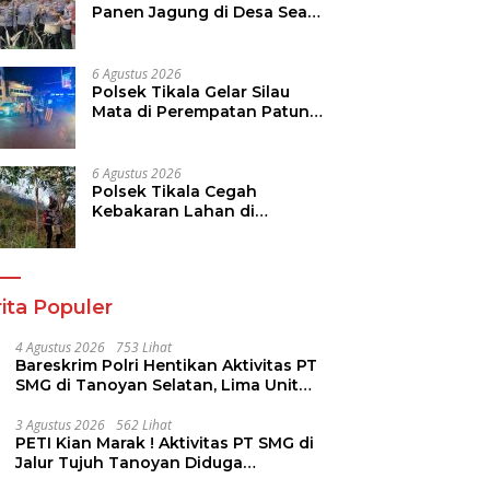
Panen Jagung di Desa Sea,
Perkuat Ketahanan Pangan
Dukung Program
Swasembada Pangan
6 Agustus 2026
Polsek Tikala Gelar Silau
Mata di Perempatan Patung
Kuda Paal Dua
6 Agustus 2026
Polsek Tikala Cegah
Kebakaran Lahan di
Ranomuut Meluas ke
Permukiman
ita Populer
4 Agustus 2026
753 Lihat
Bareskrim Polri Hentikan Aktivitas PT
SMG di Tanoyan Selatan, Lima Unit
Excavator Turut Diamankan
3 Agustus 2026
562 Lihat
PETI Kian Marak ! Aktivitas PT SMG di
Jalur Tujuh Tanoyan Diduga
Berlindung Dibalik IUP KUD Perintis