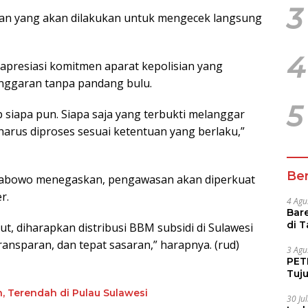
3
gan yang akan dilakukan untuk mengecek langsung
4
apresiasi komitmen aparat kepolisian yang
nggaran tanpa pandang bulu.
5
 siapa pun. Siapa saja yang terbukti melanggar
arus diproses sesuai ketentuan yang berlaku,”
Ber
 Prabowo menegaskan, pengawasan akan diperkuat
r.
4 Agu
Bare
di 
but, diharapkan distribusi BBM subsidi di Sulawesi
Tur
ransparan, dan tepat sasaran,” harapnya. (rud)
3 Agu
PETI
Tuj
IUP 
n, Terendah di Pulau Sulawesi
30 Ju