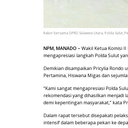
Rakor bersama DPRD Sulawesi Utara, Polda Sulut, Per
NPM, MANADO –
Wakil Ketua Komisi II
mengapresiasi langkah Polda Sulut ya
Demikian disampaikan Pricylia Rondo us
Pertamina, Hiswana Migas dan sejumlah i
“Kami sangat mengapresiasi Polda Sulut
rekomendasi yang dihasilkan menjadi 
demi kepentingan masyarakat,” kata Pri
Dalam rapat tersebut disepakati pel
intensif dalam beberapa pekan ke depa