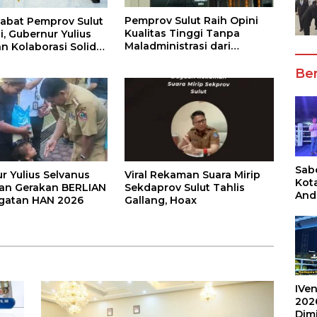
Pemprov Sulut Raih Opini
jabat Pemprov Sulut
Kualitas Tinggi Tanpa
i, Gubernur Yulius
Maladministrasi dari
n Kolaborasi Solid
Ombudsman RI
KPD
Ber
Sabe
r Yulius Selvanus
Viral Rekaman Suara Mirip
Kot
an Gerakan BERLIAN
Sekdaprov Sulut Tahlis
And
ngatan HAN 2026
Gallang, Hoax
Ang
Box
Umu
202
IVen
202
Dim