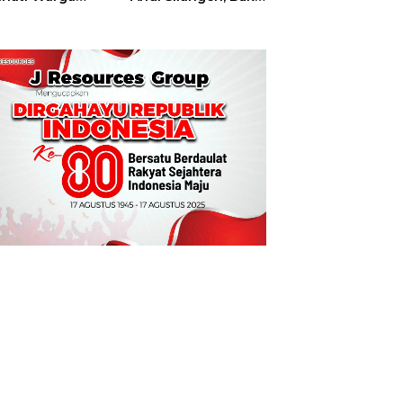
t
Hajatan Tinju
Perbati Sulut,
Memperebutkan
Piala Wali Kota
Manado