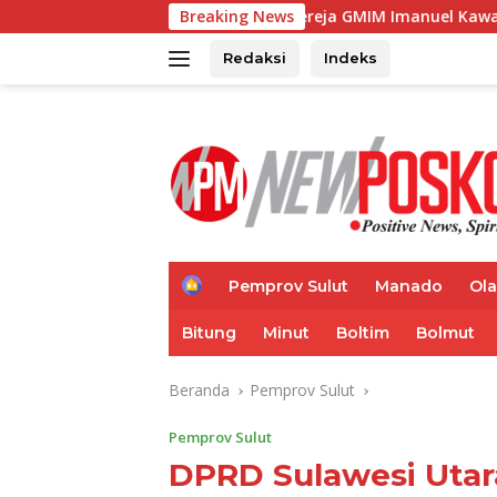
Langsung
atu Tinjau Gereja GMIM Imanuel Kawangkoan Bawah Pasca Ke
Breaking News
ke
konten
Redaksi
Indeks
H
Pemprov Sulut
Manado
Ol
o
m
Bitung
Minut
Boltim
Bolmut
e
Beranda
Pemprov Sulut
Pemprov Sulut
DPRD Sulawesi Utar