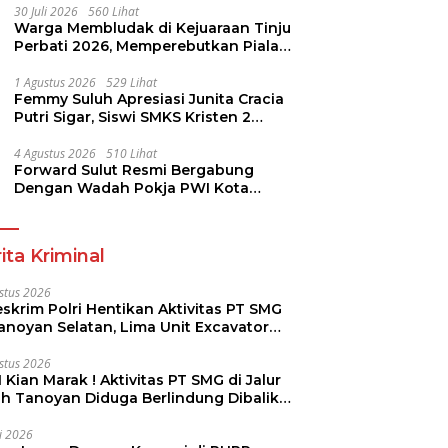
30 Juli 2026
560 Lihat
Warga Membludak di Kejuaraan Tinju
Perbati 2026, Memperebutkan Piala
Wali Kota
1 Agustus 2026
529 Lihat
Femmy Suluh Apresiasi Junita Cracia
Putri Sigar, Siswi SMKS Kristen 2
Tomohon Raih Medali Perak LKS
Dikmen Nasional 2026
4 Agustus 2026
510 Lihat
Forward Sulut Resmi Bergabung
Dengan Wadah Pokja PWI Kota
Manado
ita Kriminal
stus 2026
skrim Polri Hentikan Aktivitas PT SMG
Tanoyan Selatan, Lima Unit Excavator
ut Diamankan
stus 2026
 Kian Marak ! Aktivitas PT SMG di Jalur
uh Tanoyan Diduga Berlindung Dibalik
KUD Perintis
li 2026