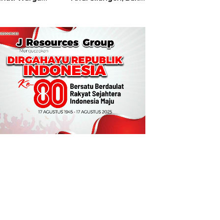
t
Hajatan Tinju
Perbati Sulut,
Memperebutkan
Piala Wali Kota
Manado