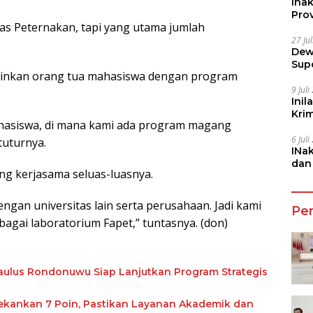
Ina
Prov
as Peternakan, tapi yang utama jumlah
27 Ju
Dew
Sup
kinkan orang tua mahasiswa dengan program
9 Jul
Inil
Kri
hasiswa, di mana kami ada program magang
She
6 Jul
tuturnya.
INa
dan
ang kerjasama seluas-luasnya.
Jala
gan universitas lain serta perusahaan. Jadi kami
Pe
gai laboratorium Fapet,” tuntasnya. (don)
 Paulus Rondonuwu Siap Lanjutkan Program Strategis
ekankan 7 Poin, Pastikan Layanan Akademik dan