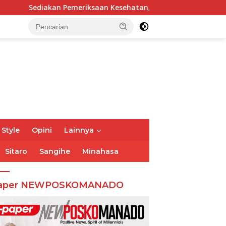
ksaan Kesehatan, Reses Dhea Lumenta Dipadati Warga
 Style
Opini
Lainnya
Sitaro
Sangihe
Minahasa
aper NEWPOSKOMANADO