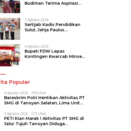
Budiman Terima Aspirasi
Soal Infrastruktur, IPR dan
Penguatan UMKM
7 Agustus 2026
Sertijab Kadis Pendidikan
Sulut, Jahja Paulus
Rondonuwu Siap Lanjutkan
Program Strategis
Pendidikan
6 Agustus 2026
Bupati FDW Lepas
Kontingen Kwarcab Minsel,
Siap Harumkan Daerah di
Jambore Nasional XII
ita Populer
4 Agustus 2026
768 Lihat
Bareskrim Polri Hentikan Aktivitas PT
SMG di Tanoyan Selatan, Lima Unit
Excavator Turut Diamankan
3 Agustus 2026
572 Lihat
PETI Kian Marak ! Aktivitas PT SMG di
Jalur Tujuh Tanoyan Diduga
Berlindung Dibalik IUP KUD Perintis