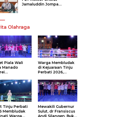
Jamaluddin Jompa
Tekankan 7 Poin, Pastikan
Layanan Akademik dan
Kampus Kondusif
ita Olahraga
t Piala Wali
Warga Membludak
a Manado
di Kejuaraan Tinju
rei
Perbati 2026,
ouw,Sario
Memperebutkan
ing Camp Juara
Piala Wali Kota
m Tinju Perbati
6
t Tinju Perbati
Mewakili Gubernur
6 Membludak
Sulut, dr Fransiscus
inati Warga
Andi Silangen, Buka