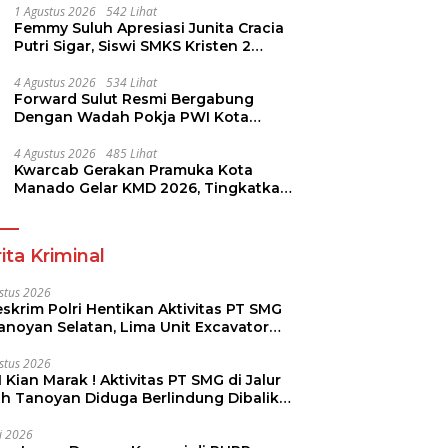
1 Agustus 2026
542 Lihat
Femmy Suluh Apresiasi Junita Cracia
Putri Sigar, Siswi SMKS Kristen 2
Tomohon Raih Medali Perak LKS
Dikmen Nasional 2026
4 Agustus 2026
534 Lihat
Forward Sulut Resmi Bergabung
Dengan Wadah Pokja PWI Kota
Manado
4 Agustus 2026
485 Lihat
Kwarcab Gerakan Pramuka Kota
Manado Gelar KMD 2026, Tingkatkan
Kompetensi 36 Calon Pembina
Pramuka
ita Kriminal
stus 2026
skrim Polri Hentikan Aktivitas PT SMG
Tanoyan Selatan, Lima Unit Excavator
ut Diamankan
stus 2026
 Kian Marak ! Aktivitas PT SMG di Jalur
uh Tanoyan Diduga Berlindung Dibalik
KUD Perintis
li 2026