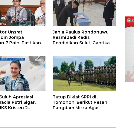
Sulu
tor Unsrat
Jahja Paulus Rondonuwu
ddin Jompa
Resmi Jadi Kadis
n 7 Poin, Pastikan
Pendidikan Sulut, Gantikan
n Akademik dan
Femmy J Suluh
 Kondusif
uluh Apresiasi
Tutup Diklat SPPI di
racia Putri Sigar,
Tomohon, Berikut Pesan
MKS Kristen 2
Pangdam Mirza Agus
 Raih Medali Perak
men Nasional 2026