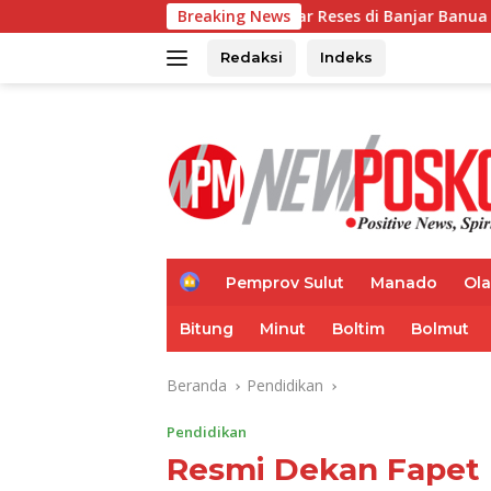
Langsung
Gelar Reses di Banjar Banua Karta, Angelia Regina W
Breaking News
ke
konten
Redaksi
Indeks
H
Pemprov Sulut
Manado
Ol
o
m
Bitung
Minut
Boltim
Bolmut
e
Beranda
Pendidikan
Pendidikan
Resmi Dekan Fapet U