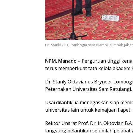
Dr. Stanly O.B. Lombogia saat diambil sumpah jabata
NPM, Manado
– Perguruan tinggi kenam
terus memperkuat tata kelola akademik
Dr. Stanly Oktavianus Bryneer Lombogia
Peternakan Universitas Sam Ratulangi.
Usai dilantik, ia menegaskan siap me
universitas lain untuk kemajuan Fapet.
Rektor Unsrat Prof. Dr. Ir. Oktovian B
langsung pelantikan sejumlah pejabat a