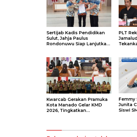
Sertijab Kadis Pendidikan
PLT Rek
Sulut, Jahja Paulus
Jamalu
Rondonuwu Siap Lanjutkan
Tekanka
Program Strategis
Layana
Pendidikan
Kampus
Femmy S
Kwarcab Gerakan Pramuka
Junita C
Kota Manado Gelar KMD
Siswi S
2026, Tingkatkan
Tomohon
Kompetensi 36 Calon
LKS Dik
Pembina Pramuka