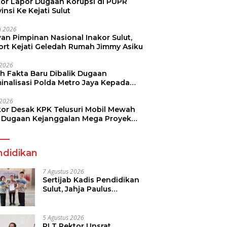
kor Lapor Dugaan Korupsi di PUPR
insi Ke Kejati Sulut
li 2026
an Pimpinan Nasional Inakor Sulut,
ort Kejati Geledah Rumah Jimmy Asiku
i 2026
ah Fakta Baru Dibalik Dugaan
minalisasi Polda Metro Jaya Kepada
see Monicha Elshaday
i 2026
kor Desak KPK Telusuri Mobil Mewah
 Dugaan Kejanggalan Mega Proyek
n di BPJN
ndidikan
7 Agustus 2026
Sertijab Kadis Pendidikan
Sulut, Jahja Paulus
Rondonuwu Siap Lanjutkan
Program Strategis
Pendidikan
5 Agustus 2026
PLT Rektor Unsrat