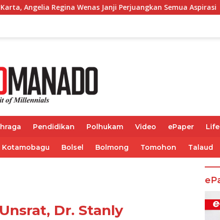
enas Janji Perjuangkan Semua Aspirasi
Sediakan Pemeri
ahraga
Pendidikan
Polhukam
Video
ePaper
Life
Kotamobagu
Bolsel
Bolmong
Tomohon
Talaud
eP
nsrat, Dr. Stanly