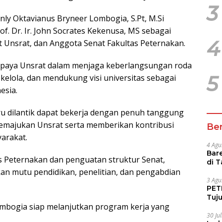
3
tanly Oktavianus Bryneer Lombogia, S.Pt, M.Si
f. Dr. Ir. John Socrates Kekenusa, MS sebagai
4
t Unsrat, dan Anggota Senat Fakultas Peternakan.
 upaya Unsrat dalam menjaga keberlangsungan roda
5
 kelola, dan mendukung visi universitas sebagai
esia.
ru dilantik dapat bekerja dengan penuh tanggung
 memajukan Unsrat serta memberikan kontribusi
Ber
yarakat.
4 Agu
Bare
 Peternakan dan penguatan struktur Senat,
di 
an mutu pendidikan, penelitian, dan pengabdian
Tur
3 Agu
PETI
Tuj
Lombogia siap melanjutkan program kerja yang
IUP 
30 Ju