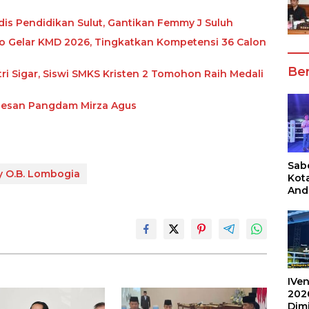
is Pendidikan Sulut, Gantikan Femmy J Suluh
 Gelar KMD 2026, Tingkatkan Kompetensi 36 Calon
Ber
tri Sigar, Siswi SMKS Kristen 2 Tomohon Raih Medali
 Pesan Pangdam Mirza Agus
Sabe
y O.B. Lombogia
Kot
And
Ang
Box
Umu
202
IVen
202
Dim