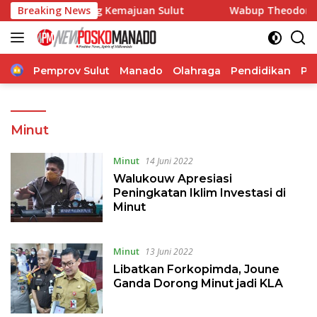
Langsung
angdam Dorong Kemajuan Sulut
Breaking News
Wabup Theodorus Kawatu
ke
konten
Home
Pemprov Sulut
Manado
Olahraga
Pendidikan
Po
Minut
Minut
14 Juni 2022
Walukouw Apresiasi
Peningkatan Iklim Investasi di
Minut
Minut
13 Juni 2022
Libatkan Forkopimda, Joune
Ganda Dorong Minut jadi KLA