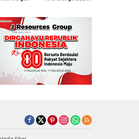
t
Hajatan Tinju
Perbati Sulut,
Memperebutkan
Piala Wali Kota
Manado
edia Siber