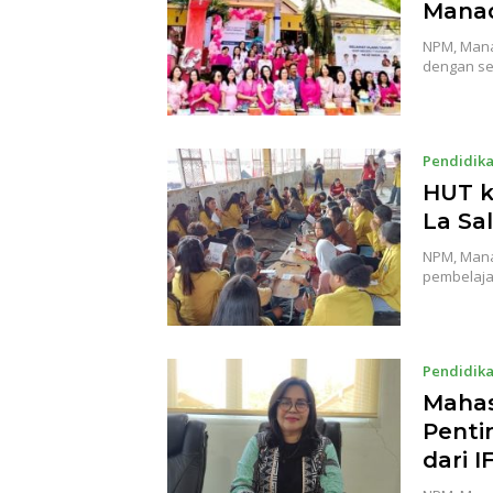
Manad
NPM, Mana
dengan s
Pendidik
HUT k
La Sa
NPM, Mana
pembelaja
Pendidik
Mahas
Penti
dari 