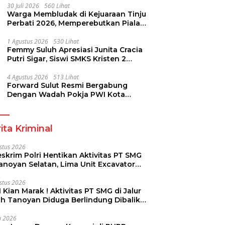
30 Juli 2026
560 Lihat
Warga Membludak di Kejuaraan Tinju
Perbati 2026, Memperebutkan Piala
Wali Kota
1 Agustus 2026
530 Lihat
Femmy Suluh Apresiasi Junita Cracia
Putri Sigar, Siswi SMKS Kristen 2
Tomohon Raih Medali Perak LKS
Dikmen Nasional 2026
4 Agustus 2026
513 Lihat
Forward Sulut Resmi Bergabung
Dengan Wadah Pokja PWI Kota
Manado
ita Kriminal
stus 2026
skrim Polri Hentikan Aktivitas PT SMG
Tanoyan Selatan, Lima Unit Excavator
ut Diamankan
stus 2026
 Kian Marak ! Aktivitas PT SMG di Jalur
uh Tanoyan Diduga Berlindung Dibalik
KUD Perintis
li 2026