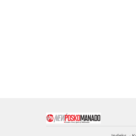
Indeks
K