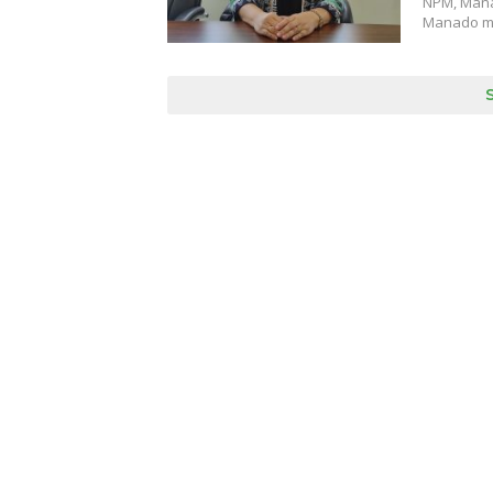
NPM, Manad
Manado me