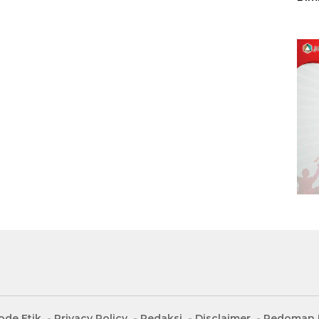
Sulu
ode Etik
Privacy Policy
Redaksi
Disclaimer
Pedoman M