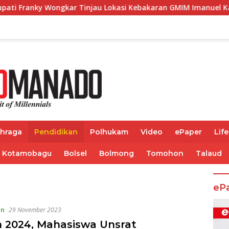
gkar Tinjau Lokasi Kebakaran GMIM Imanuel Kawangkoan Baw
ahraga
Pendidikan
Polhukam
Video
ePaper
Life
Kotamobagu
Bolsel
Bolmong
Tomohon
Talaud
eP
an
29 November 2023
 2024, Mahasiswa Unsrat