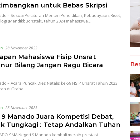
timbangkan untuk Bebas Skripsi
do – Sesuai Peraturan Menteri Pendidikan, Kebudayaan, Riset,
logi (Mendikbudristek), tahun 2024 mahasiswa…
an
28 November 2023
apan Mahasiswa Fisip Unsrat
Ber
nur Bilang Jangan Ragu Bicara
k
o – Acara Puncak Dies Natalis ke-59 FISIP Unsrat Tahun 2023
kan di Graha…
an
28 November 2023
9 Manado Juara Kompetisi Debat,
k Tungkagi : Tetap Andalkan Tuhan
DO-SMA Negeri 9 Manado kembali meraih prestasi