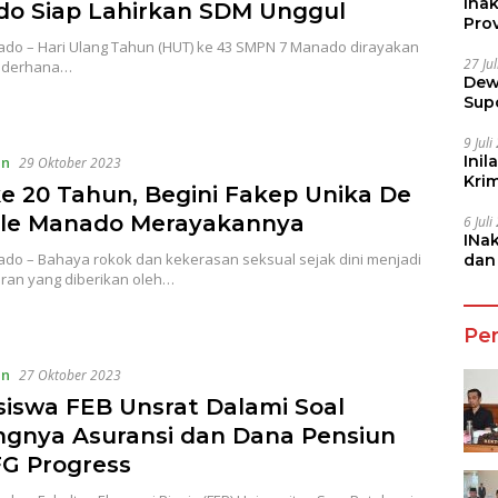
Ina
o Siap Lahirkan SDM Unggul
Prov
do – Hari Ulang Tahun (HUT) ke 43 SMPN 7 Manado dirayakan
27 Ju
ederhana…
Dew
Sup
9 Jul
Inil
an
29 Oktober 2023
Kri
e 20 Tahun, Begini Fakep Unika De
She
lle Manado Merayakannya
6 Jul
INa
do – Bahaya rokok dan kekerasan seksual sejak dini menjadi
dan
ran yang diberikan oleh…
Jala
Pe
an
27 Oktober 2023
iswa FEB Unsrat Dalami Soal
ngnya Asuransi dan Dana Pensiun
IFG Progress