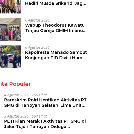
Hadiri Musda Srikandi Jaga
Desa Sulut, Perkuat Sinergi
Bangun Desa
6 Agustus 2026
Wabup Theodorus Kawatu
Tinjau Gereja GMIM Imanuel
Kawangkoan Bawah Pasca
Kebakaran, Sampaikan
Dukungan bagi Jemaat
6 Agustus 2026
Kapolresta Manado Sambut
Kunjungan PID Divisi Humas
Polri
ita Populer
4 Agustus 2026
755 Lihat
Bareskrim Polri Hentikan Aktivitas PT
SMG di Tanoyan Selatan, Lima Unit
Excavator Turut Diamankan
3 Agustus 2026
564 Lihat
PETI Kian Marak ! Aktivitas PT SMG di
Jalur Tujuh Tanoyan Diduga
Berlindung Dibalik IUP KUD Perintis