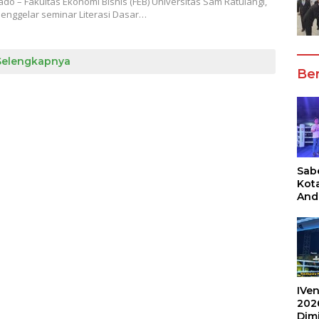
o – Fakultas Ekonomi Bisnis (FEB) Universitas Sam Ratulangi,
nggelar seminar Literasi Dasar…
Selengkapnya
Ber
Sabe
Kot
And
Ang
Box
Umu
202
IVen
202
Dim