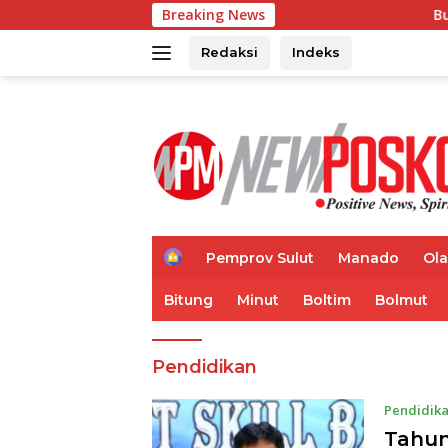
Langsung
Breaking News
Bupati Franky Won
ke
konten
Redaksi
Indeks
H
Pemprov Sulut
Manado
Ol
o
m
Bitung
Minut
Boltim
Bolmut
e
Pendidikan
Pendidik
Tahun