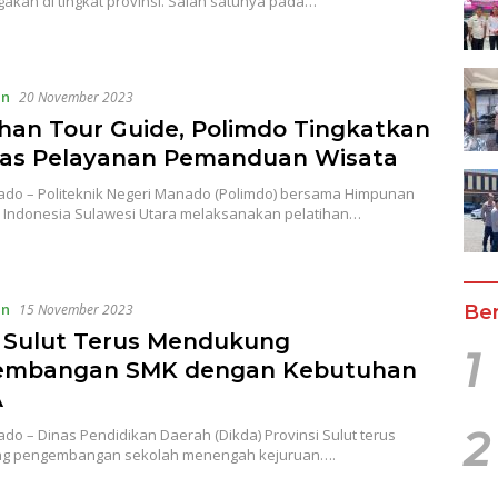
kan di tingkat provinsi. Salah satunya pada…
an
20 November 2023
ihan Tour Guide, Polimdo Tingkatkan
tas Pelayanan Pemanduan Wisata
do – Politeknik Negeri Manado (Polimdo) bersama Himpunan
a Indonesia Sulawesi Utara melaksanakan pelatihan…
an
Ber
15 November 2023
 Sulut Terus Mendukung
1
embangan SMK dengan Kebutuhan
A
2
o – Dinas Pendidikan Daerah (Dikda) Provinsi Sulut terus
g pengembangan sekolah menengah kejuruan….