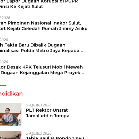
kor Lapor Dugaan Korupsi di PUPR
insi Ke Kejati Sulut
li 2026
an Pimpinan Nasional Inakor Sulut,
ort Kejati Geledah Rumah Jimmy Asiku
i 2026
ah Fakta Baru Dibalik Dugaan
minalisasi Polda Metro Jaya Kepada
see Monicha Elshaday
i 2026
kor Desak KPK Telusuri Mobil Mewah
 Dugaan Kejanggalan Mega Proyek
n di BPJN
ndidikan
5 Agustus 2026
PLT Rektor Unsrat
Jamaluddin Jompa
Tekankan 7 Poin, Pastikan
Layanan Akademik dan
Kampus Kondusif
5 Agustus 2026
Jahja Paulus Rondonuwu