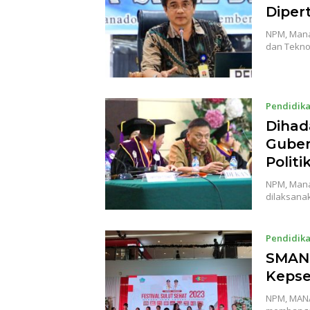
Diper
NPM, Mana
dan Tekno
Pendidik
Dihad
Guber
Politi
NPM, Manad
dilaksana
Pendidik
SMAN 
Kepse
NPM, MANA