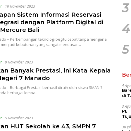
3
an
10 November 2023
apan Sistem Informasi Reservasi
egrasi dengan Platform Digital di
4
 Mercure Bali
do – Perkembangan teknologi begitu cepat tanpa mengenal
 menjadi kebutuhan yang sangat mendasar…
5
an
9 November 2023
an Banyak Prestasi, ini Kata Kepala
Ber
egeri 7 Manado
4 Agu
o – Berbagai Prestasi berhasil diraih oleh siswa SMAN 7
Bare
ada berbagai lomba…
di 
Tur
3 Agu
PETI
Tuj
an
5 November 2023
IUP 
an HUT Sekolah ke 43, SMPN 7
30 Ju