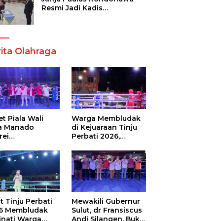
Resmi Jadi Kadis
Pendidikan Sulut, Gantikan
Femmy J Suluh
ita Olahraga
t Piala Wali
Warga Membludak
a Manado
di Kejuaraan Tinju
rei
Perbati 2026,
ouw,Sario
Memperebutkan
ing Camp Juara
Piala Wali Kota
m Tinju Perbati
6
t Tinju Perbati
Mewakili Gubernur
6 Membludak
Sulut, dr Fransiscus
inati Warga
Andi Silangen, Buka