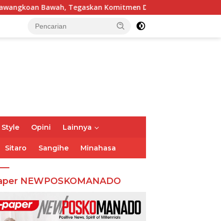
ah, Tegaskan Komitmen Dukung Pemulihan
Ketua DPRD
 Style
Opini
Lainnya
Sitaro
Sangihe
Minahasa
aper NEWPOSKOMANADO