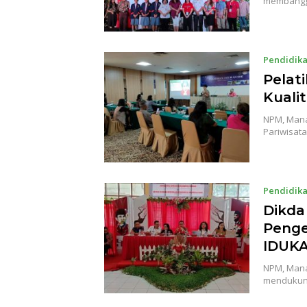
membangga
Pendidik
Pelat
Kuali
NPM, Mana
Pariwisat
Pendidik
Dikda
Peng
IDUK
NPM, Manad
mendukun