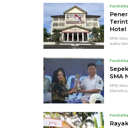
Pendidik
Pener
Terint
Hotel
NPM, Mana
waktu dan
Pendidik
Sepek
SMA N
NPM, Manad
Manado p
Pendidik
Rayak