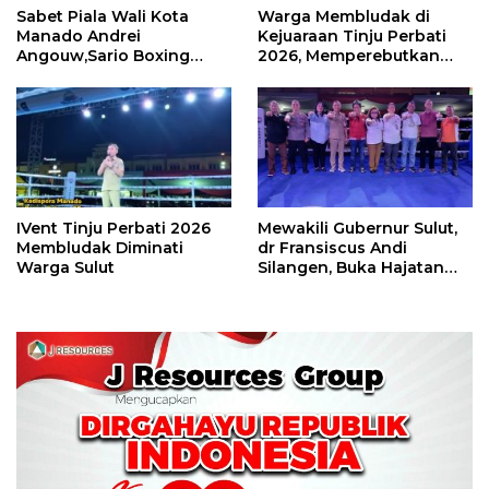
Sabet Piala Wali Kota
Warga Membludak di
Manado Andrei
Kejuaraan Tinju Perbati
Angouw,Sario Boxing
2026, Memperebutkan
Camp Juara Umum Tinju
Piala Wali Kota
Perbati 2026
IVent Tinju Perbati 2026
Mewakili Gubernur Sulut,
Membludak Diminati
dr Fransiscus Andi
Warga Sulut
Silangen, Buka Hajatan
Tinju Perbati Sulut,
Memperebutkan Piala
Wali Kota Manado