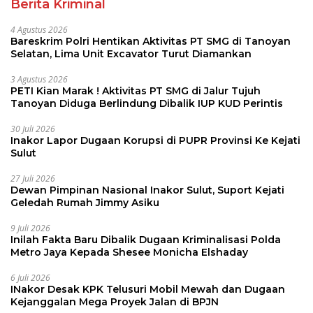
Berita Kriminal
4 Agustus 2026
Bareskrim Polri Hentikan Aktivitas PT SMG di Tanoyan
Selatan, Lima Unit Excavator Turut Diamankan
3 Agustus 2026
PETI Kian Marak ! Aktivitas PT SMG di Jalur Tujuh
Tanoyan Diduga Berlindung Dibalik IUP KUD Perintis
30 Juli 2026
Inakor Lapor Dugaan Korupsi di PUPR Provinsi Ke Kejati
Sulut
27 Juli 2026
Dewan Pimpinan Nasional Inakor Sulut, Suport Kejati
Geledah Rumah Jimmy Asiku
9 Juli 2026
Inilah Fakta Baru Dibalik Dugaan Kriminalisasi Polda
Metro Jaya Kepada Shesee Monicha Elshaday
6 Juli 2026
INakor Desak KPK Telusuri Mobil Mewah dan Dugaan
Kejanggalan Mega Proyek Jalan di BPJN