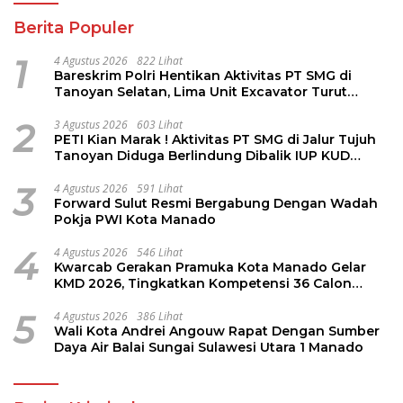
Berita Populer
1
4 Agustus 2026
822 Lihat
Bareskrim Polri Hentikan Aktivitas PT SMG di
Tanoyan Selatan, Lima Unit Excavator Turut
Diamankan
2
3 Agustus 2026
603 Lihat
PETI Kian Marak ! Aktivitas PT SMG di Jalur Tujuh
Tanoyan Diduga Berlindung Dibalik IUP KUD
Perintis
3
4 Agustus 2026
591 Lihat
Forward Sulut Resmi Bergabung Dengan Wadah
Pokja PWI Kota Manado
4
4 Agustus 2026
546 Lihat
Kwarcab Gerakan Pramuka Kota Manado Gelar
KMD 2026, Tingkatkan Kompetensi 36 Calon
Pembina Pramuka
5
4 Agustus 2026
386 Lihat
Wali Kota Andrei Angouw Rapat Dengan Sumber
Daya Air Balai Sungai Sulawesi Utara 1 Manado