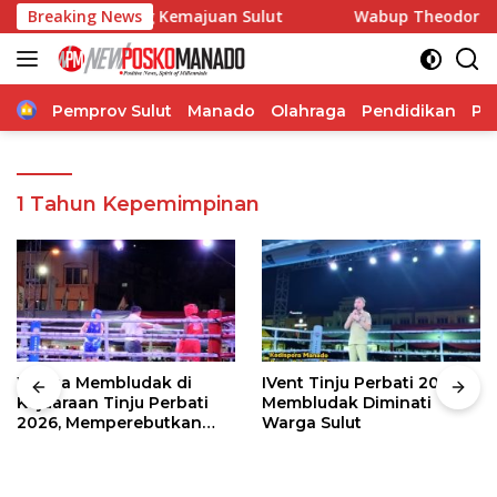
Langsung
ngdam Dorong Kemajuan Sulut
Breaking News
Wabup Theodorus Kawatu 
ke
konten
Home
Pemprov Sulut
Manado
Olahraga
Pendidikan
Po
1 Tahun Kepemimpinan
Warga Membludak di
IVent Tinju Perbati 2026
Kejuaraan Tinju Perbati
Membludak Diminati
2026, Memperebutkan
Warga Sulut
Piala Wali Kota