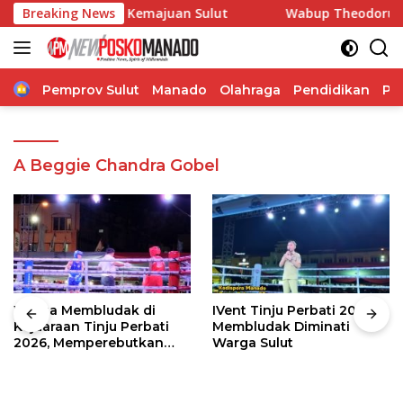
Langsung
ngdam Dorong Kemajuan Sulut
Breaking News
Wabup Theodorus Kawatu 
ke
konten
Home
Pemprov Sulut
Manado
Olahraga
Pendidikan
Po
A Beggie Chandra Gobel
Warga Membludak di
IVent Tinju Perbati 2026
Kejuaraan Tinju Perbati
Membludak Diminati
2026, Memperebutkan
Warga Sulut
Piala Wali Kota