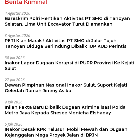
Berita Kriminal
4 Agustus 2026
Bareskrim Polri Hentikan Aktivitas PT SMG di Tanoyan
Selatan, Lima Unit Excavator Turut Diamankan
3 Agustus 2026
PETI Kian Marak ! Aktivitas PT SMG di Jalur Tujuh
Tanoyan Diduga Berlindung Dibalik IUP KUD Perintis
30 Juli 2026
Inakor Lapor Dugaan Korupsi di PUPR Provinsi Ke Kejati
Sulut
27 Juli 2026
Dewan Pimpinan Nasional Inakor Sulut, Suport Kejati
Geledah Rumah Jimmy Asiku
9 Juli 2026
Inilah Fakta Baru Dibalik Dugaan Kriminalisasi Polda
Metro Jaya Kepada Shesee Monicha Elshaday
6 Juli 2026
INakor Desak KPK Telusuri Mobil Mewah dan Dugaan
Kejanggalan Mega Proyek Jalan di BPJN