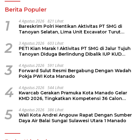
Berita Populer
1
4 Agustus 2026
821 Lihat
Bareskrim Polri Hentikan Aktivitas PT SMG di
Tanoyan Selatan, Lima Unit Excavator Turut
Diamankan
2
3 Agustus 2026
603 Lihat
PETI Kian Marak ! Aktivitas PT SMG di Jalur Tujuh
Tanoyan Diduga Berlindung Dibalik IUP KUD
Perintis
3
4 Agustus 2026
591 Lihat
Forward Sulut Resmi Bergabung Dengan Wadah
Pokja PWI Kota Manado
4
4 Agustus 2026
544 Lihat
Kwarcab Gerakan Pramuka Kota Manado Gelar
KMD 2026, Tingkatkan Kompetensi 36 Calon
Pembina Pramuka
5
4 Agustus 2026
386 Lihat
Wali Kota Andrei Angouw Rapat Dengan Sumber
Daya Air Balai Sungai Sulawesi Utara 1 Manado