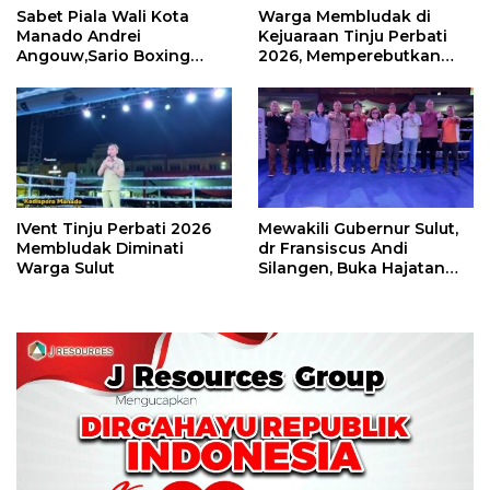
Sabet Piala Wali Kota
Warga Membludak di
Manado Andrei
Kejuaraan Tinju Perbati
Angouw,Sario Boxing
2026, Memperebutkan
Camp Juara Umum Tinju
Piala Wali Kota
Perbati 2026
IVent Tinju Perbati 2026
Mewakili Gubernur Sulut,
Membludak Diminati
dr Fransiscus Andi
Warga Sulut
Silangen, Buka Hajatan
Tinju Perbati Sulut,
Memperebutkan Piala
Wali Kota Manado