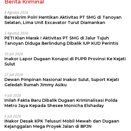
Berita Kriminal
4 Agustus 2026
Bareskrim Polri Hentikan Aktivitas PT SMG di Tanoyan
Selatan, Lima Unit Excavator Turut Diamankan
3 Agustus 2026
PETI Kian Marak ! Aktivitas PT SMG di Jalur Tujuh
Tanoyan Diduga Berlindung Dibalik IUP KUD Perintis
30 Juli 2026
Inakor Lapor Dugaan Korupsi di PUPR Provinsi Ke Kejati
Sulut
27 Juli 2026
Dewan Pimpinan Nasional Inakor Sulut, Suport Kejati
Geledah Rumah Jimmy Asiku
9 Juli 2026
Inilah Fakta Baru Dibalik Dugaan Kriminalisasi Polda
Metro Jaya Kepada Shesee Monicha Elshaday
6 Juli 2026
INakor Desak KPK Telusuri Mobil Mewah dan Dugaan
Kejanggalan Mega Proyek Jalan di BPJN