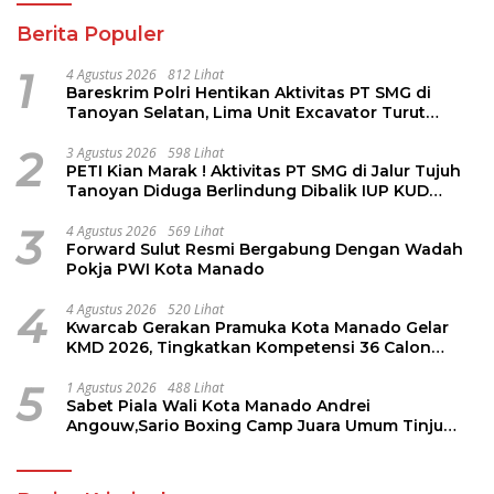
Berita Populer
1
4 Agustus 2026
812 Lihat
Bareskrim Polri Hentikan Aktivitas PT SMG di
Tanoyan Selatan, Lima Unit Excavator Turut
Diamankan
2
3 Agustus 2026
598 Lihat
PETI Kian Marak ! Aktivitas PT SMG di Jalur Tujuh
Tanoyan Diduga Berlindung Dibalik IUP KUD
Perintis
3
4 Agustus 2026
569 Lihat
Forward Sulut Resmi Bergabung Dengan Wadah
Pokja PWI Kota Manado
4
4 Agustus 2026
520 Lihat
Kwarcab Gerakan Pramuka Kota Manado Gelar
KMD 2026, Tingkatkan Kompetensi 36 Calon
Pembina Pramuka
5
1 Agustus 2026
488 Lihat
Sabet Piala Wali Kota Manado Andrei
Angouw,Sario Boxing Camp Juara Umum Tinju
Perbati 2026