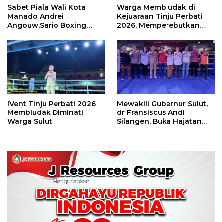
Sabet Piala Wali Kota
Warga Membludak di
Manado Andrei
Kejuaraan Tinju Perbati
Angouw,Sario Boxing
2026, Memperebutkan
Camp Juara Umum Tinju
Piala Wali Kota
Perbati 2026
IVent Tinju Perbati 2026
Mewakili Gubernur Sulut,
Membludak Diminati
dr Fransiscus Andi
Warga Sulut
Silangen, Buka Hajatan
Tinju Perbati Sulut,
Memperebutkan Piala
Wali Kota Manado