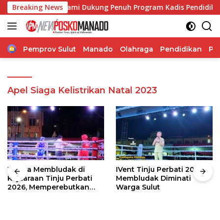
Langsung
y Ticoalu: Kami Dukung Penuh Program Kadis Pendidikan, Jah
Breaking News
ke
konten
Home
Pemprov Sulut
Manado
Olahraga
Pendidikan
Po
Apel Siaga Kelistrikan Natal 2023
Warga Membludak di
IVent Tinju Perbati 2026
Kejuaraan Tinju Perbati
Membludak Diminati
2026, Memperebutkan
Warga Sulut
Piala Wali Kota