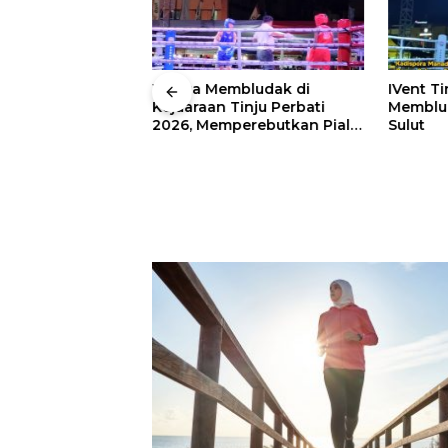
 Wali Kota
Warga Membludak di
IVent Ti
drei
Kejuaraan Tinju Perbati
Memblud
rio Boxing Camp
2026, Memperebutkan Piala
Sulut
 Tinju Perbati
Wali Kota