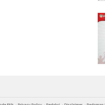
Sulu
ode Etik
Privacy Policy
Redaksi
Disclaimer
Pedoman M