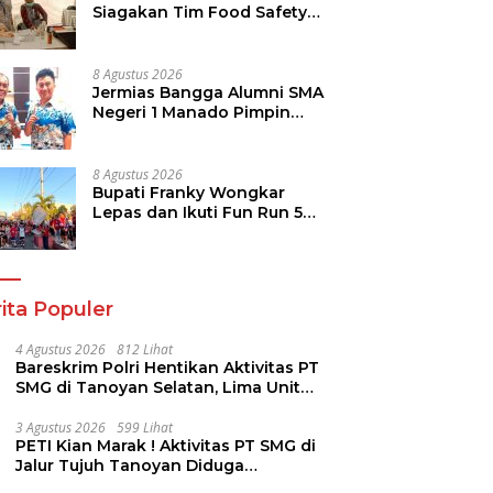
Siagakan Tim Food Safety
di TIFF 2026
8 Agustus 2026
Jermias Bangga Alumni SMA
Negeri 1 Manado Pimpin
Dinas Pendidikan Sulut
8 Agustus 2026
Bupati Franky Wongkar
Lepas dan Ikuti Fun Run 5K
Semarak HUT ke-81 RI di
Minsel
ita Populer
4 Agustus 2026
812 Lihat
Bareskrim Polri Hentikan Aktivitas PT
SMG di Tanoyan Selatan, Lima Unit
Excavator Turut Diamankan
3 Agustus 2026
599 Lihat
PETI Kian Marak ! Aktivitas PT SMG di
Jalur Tujuh Tanoyan Diduga
Berlindung Dibalik IUP KUD Perintis