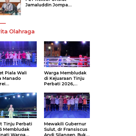
Jamaluddin Jompa
Tekankan 7 Poin, Pastikan
Layanan Akademik dan
Kampus Kondusif
ita Olahraga
t Piala Wali
Warga Membludak
a Manado
di Kejuaraan Tinju
rei
Perbati 2026,
ouw,Sario
Memperebutkan
ing Camp Juara
Piala Wali Kota
m Tinju Perbati
6
t Tinju Perbati
Mewakili Gubernur
6 Membludak
Sulut, dr Fransiscus
inati Warga
Andi Silangen, Buka