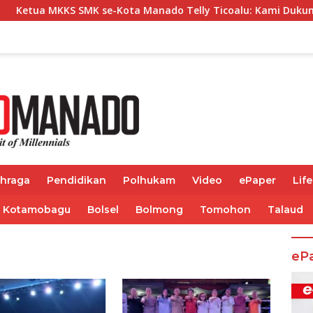
S SMK se-Kota Manado Telly Ticoalu: Kami Dukung Penuh Prog
ahraga
Pendidikan
Polhukam
Video
ePaper
Life
Kotamobagu
Bolsel
Bolmong
Tomohon
Talaud
eP