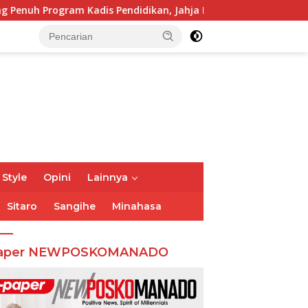
ram Kadis Pendidikan, Jahja Rondonuwu
Jelang Puncak 
 Style
Opini
Lainnya
Sitaro
Sangihe
Minahasa
aper NEWPOSKOMANADO