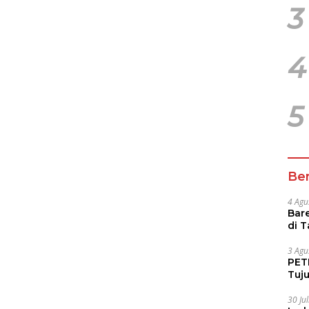
3
4
5
Ber
4 Agu
Bare
di 
Tur
3 Agu
PETI
Tuj
IUP 
30 Ju