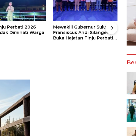
nju Perbati 2026
Mewakili Gubernur Sulut, dr
Juar
ak Diminati Warga
Fransiscus Andi Silangen,
Keju
Buka Hajatan Tinju Perbati
2026
Sulut, Memperebutkan Piala
Wali
Wali Kota Manado
Ber