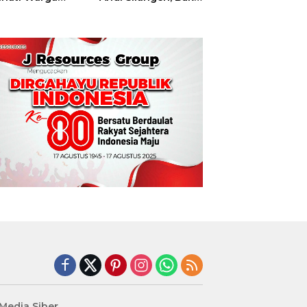
t
Hajatan Tinju
Perbati Sulut,
Memperebutkan
Piala Wali Kota
Manado
edia Siber