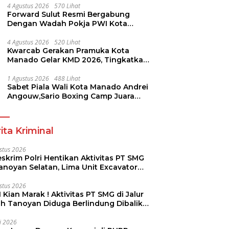
4 Agustus 2026
570 Lihat
Forward Sulut Resmi Bergabung
Dengan Wadah Pokja PWI Kota
Manado
4 Agustus 2026
520 Lihat
Kwarcab Gerakan Pramuka Kota
Manado Gelar KMD 2026, Tingkatkan
Kompetensi 36 Calon Pembina
Pramuka
1 Agustus 2026
488 Lihat
Sabet Piala Wali Kota Manado Andrei
Angouw,Sario Boxing Camp Juara
Umum Tinju Perbati 2026
ita Kriminal
stus 2026
skrim Polri Hentikan Aktivitas PT SMG
Tanoyan Selatan, Lima Unit Excavator
ut Diamankan
stus 2026
 Kian Marak ! Aktivitas PT SMG di Jalur
uh Tanoyan Diduga Berlindung Dibalik
KUD Perintis
li 2026