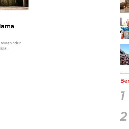
elama
asaan tidur
bisa…
Ber
1
2