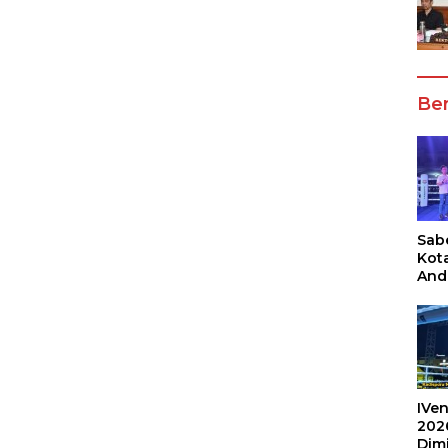
Ber
Sabe
Kot
And
Ang
Box
Umu
202
IVen
202
Dim