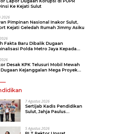
kor Lapor Dugaan Korupsi di PUPR
insi Ke Kejati Sulut
li 2026
an Pimpinan Nasional Inakor Sulut,
ort Kejati Geledah Rumah Jimmy Asiku
i 2026
ah Fakta Baru Dibalik Dugaan
minalisasi Polda Metro Jaya Kepada
see Monicha Elshaday
i 2026
kor Desak KPK Telusuri Mobil Mewah
 Dugaan Kejanggalan Mega Proyek
n di BPJN
ndidikan
7 Agustus 2026
Sertijab Kadis Pendidikan
Sulut, Jahja Paulus
Rondonuwu Siap Lanjutkan
Program Strategis
Pendidikan
5 Agustus 2026
PLT Rektor Unsrat