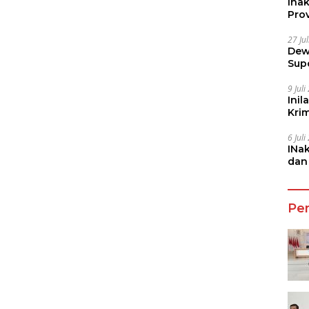
Ina
Prov
27 Ju
Dew
Sup
9 Jul
Inil
Kri
She
6 Jul
INa
dan
Jala
Pe