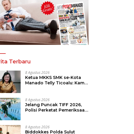
a Tinju Asia Ramaikan
Panitia Tinju Perbati 2026
R
araan Tinju Perbati
dan Pihak Mega Jasa
T
 Memperebutkan Piala
Kelolah All Out Siapkan
B
 Kota Manado
Lokasi Pertandingan
P
ita Terbaru
8 Agustus 2026
Ketua MKKS SMK se-Kota
Manado Telly Ticoalu: Kami
Dukung Penuh Program
Kadis Pendidikan, Jahja
Rondonuwu
8 Agustus 2026
Jelang Puncak TIFF 2026,
Polisi Perketat Pemeriksaan
Pengunjung di Area Utama
8 Agustus 2026
Biddokkes Polda Sulut